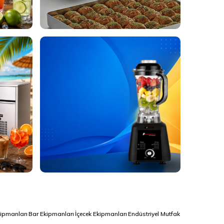
Almetal Baklava
Tepsileri
Aynı gün kargo
Gtech Bar Blender
Modelleri
kipmanları
Bar Ekipmanları
İçecek Ekipmanları
Endüstriyel Mutfak