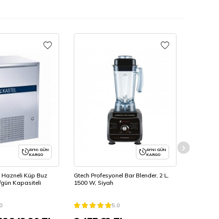
Şimdi Keşfet
AYNI GÜN
AYNI GÜN
KARGO
KARGO
5 Hazneli Küp Buz
Gtech Profesyonel Bar Blender, 2 L,
Konchero
/gün Kapasiteli
1500 W, Siyah
Espresso 
0
5.0