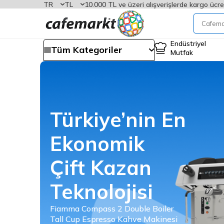
TR
TL
10.000 TL ve üzeri alışverişlerde kargo ücre
Endüstriyel
Tüm Kategoriler
Mutfak
Robot Coupe
Parmak Patates
Kesme Diski
CL 50, CL 50 Ultra, CL 50 Gourmet, CL 52,
CL 55, CL 60, R 502 ve R 652 V.V modelleri
ile uyumlu