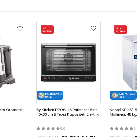
%
3
%
14
İNDIRIM
İNDIRIM
KAMPANYALI
KAMPANYALI
ÜRÜN
ÜRÜN
ltra Otomatik
By Kitchen DPOG-45 Patisserie Fırın,
Kastel KP 45/1
40x60 cm 5 Tepsi Kapasiteli, Elektrikli
Makinesi, 45 kg
0.0
0.
54.911,83
TL
89.145,89
TL