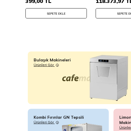
,00
TL
399,00
TL
118.373,97
T
SEPETE EKLE
SEPETE E
Bulaşık Makineleri
Ürünleri Gör
Kombi Fırınlar GN Tepsili
Limon
Ürünleri Gör
Makin
Ürünle