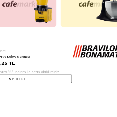
31002
iltre Kahve Makinesi
,25
TL
tra %3 indirim ile satın alabilirsiniz.
SEPETE EKLE