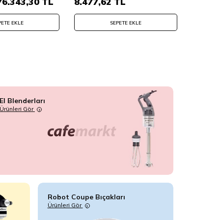
76.343,30
TL
8.477,62
TL
43.41
PETE EKLE
SEPETE EKLE
El Blenderları
Ürünleri Gör
Robot Coupe Bıçakları
Ürünleri Gör