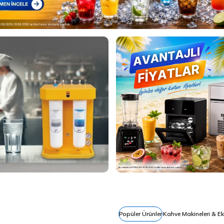
ilter Su
rasyon Sistemleri
Popüler Ürünler
Kahve Makineleri & E