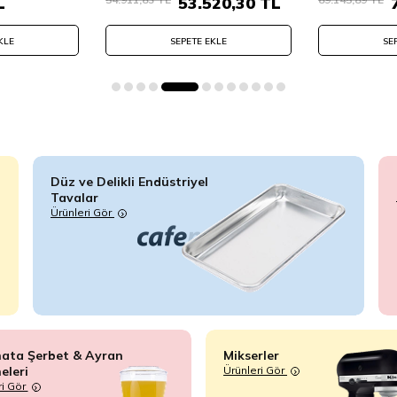
L
53.520,30
TL
KLE
SEPETE EKLE
SE
Düz ve Delikli Endüstriyel
Tavalar
Ürünleri Gör
ata Şerbet & Ayran
Mikserler
eleri
Ürünleri Gör
ri Gör