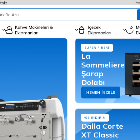
Fı
tsiz
Kahve Makineleri &
İçecek
M
Ekipmanları
Ekipmanları
E
SÜPER FIRSAT
La
Sommeliere
Şarap
Dolabı
HEMEN İNCELE
%5 İNDİRİM
Dalla Corte
XT Classic