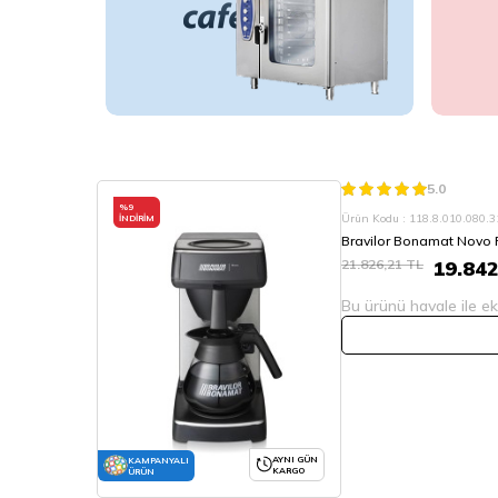
5.0
%
9
Ürün Kodu : 118.8.010.080.
İNDIRIM
Bravilor Bonamat Novo F
21.826,21
TL
19.842
Bu ürünü havale ile eks
AYNI GÜN
KAMPANYALI
KARGO
ÜRÜN