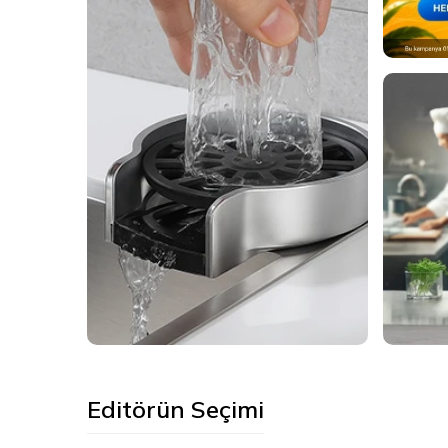
Liva Ön Yıkama
Makf
Sistemleri
Filt
Editörün Seçimi
Ürünleri Gör