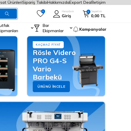
rsat Ürünleri
Sipariş Takibi
Hakkımızda
Export Deal
İletişim
Hesabım
Sepetim
0
0
Giriş
0,00
TL
utfak
Bar
Kampanyalar
kipmanları
Ekipmanlar
KAÇMAZ FIYAT
Rösle Videro
PRO G4-S
Vario
Barbekü
ÜRÜNÜ İNCELE