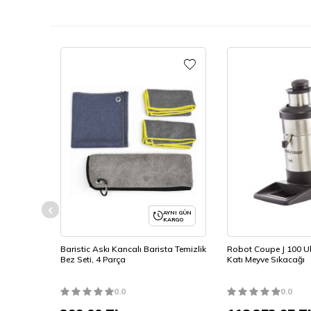
Aynı Gün
Kargo
AYNI GÜN
KARGO
4-S Vario
Baristic Askı Kancalı Barista Temizlik
Robot Coupe J 100 U
azlı,
Bez Seti, 4 Parça
Katı Meyve Sıkacağı
0.0
0.0