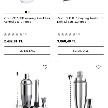
Zicco ZCP-838 Yinyang Akrilik Bar
Zicco ZCP-837 Yinyang Akrilik Bar
Kokteyl Seti, 7 Parça
Kokteyl Seti, 11 Parça
0.0
0.0
2.432,61
TL
3.868,40
TL
SEPETE EKLE
SEPETE EKLE