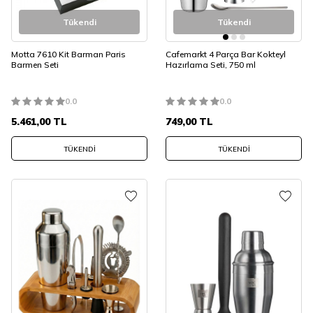
Tükendi
Tükendi
Motta 7610 Kit Barman Paris
Cafemarkt 4 Parça Bar Kokteyl
Barmen Seti
Hazırlama Seti, 750 ml
0.0
0.0
5.461,00
TL
749,00
TL
TÜKENDI
TÜKENDI