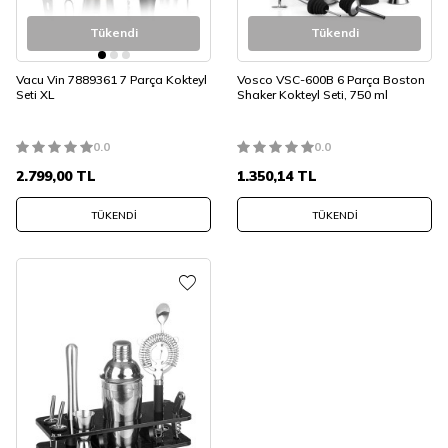
Tükendi
Tükendi
Vacu Vin 7889361 7 Parça Kokteyl
Vosco VSC-600B 6 Parça Boston
Seti XL
Shaker Kokteyl Seti, 750 ml
0.0
0.0
2.799,00
TL
1.350,14
TL
TÜKENDI
TÜKENDI