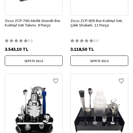
Zicco ZCP-760 Akrilik Standlı Bar
Zicco ZCP-835 Bar Kokteyl Seti,
Kokteyl Seti Takımı, 9 Parça
Çelik Shakerlı, 11 Parça
0.0
0.0
3.543,10
TL
3.118,50
TL
SEPETE EKLE
SEPETE EKLE