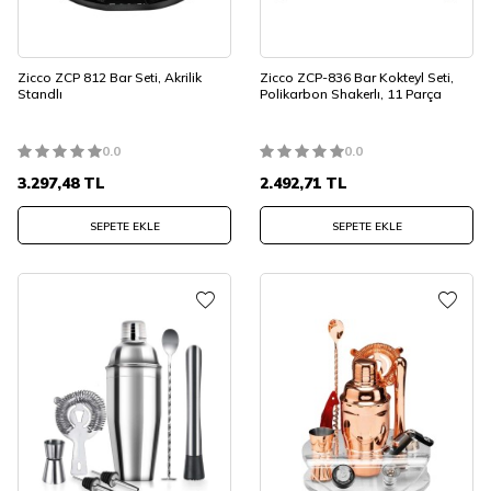
Zicco ZCP 812 Bar Seti, Akrilik
Zicco ZCP-836 Bar Kokteyl Seti,
Standlı
Polikarbon Shakerlı, 11 Parça
0.0
0.0
3.297,48
TL
2.492,71
TL
SEPETE EKLE
SEPETE EKLE