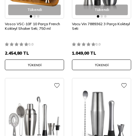
Tükendi
Tükendi
Vosco VSC-10F 10 Parça French
Vacu Vin 7889362 3 Parça Kokteyl
Kokteyl Shaker Seti, 750 ml
Seti
0.0
0.0
2.454,80
TL
1.049,00
TL
TÜKENDI
TÜKENDI