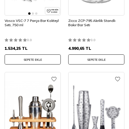
AYNI GÜN
KARGO
Vosco VSC-7 7 Parça Bar Kokteyl
Zicco ZCP-795 Akrilik Standlı
Seti, 750 ml
Bakır Bar Seti
0.0
0.0
1.534,25
TL
4.990,65
TL
SEPETE EKLE
SEPETE EKLE