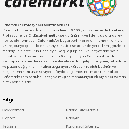
bir tanesi set içerisinde yer alan parça sayısıdır. Daha
temel kullanıma yönelik hazırlanan setlerde shaker, ölçü
kabı ve süzgeç gibi ana ekipmanlar yer alırken kapsamlı
profesyonel setlerde buz maşası, bar kaşığı, akıtıcı
Cafemarkt Profesyonel Mutfak Marketi
Cafemarkt, merkezi İstanbul'da bulunan %100 yerli sermaye ile kurulmuş
başlıklar ve çeşitli yardımcı ekipmanlar bulunabilir. Parça
Profesyonel ve Endüstriyel mutfak sektörünün ilk ve lider uluslararası e-
sayısının artması, kullanım çeşitliliğini arttırdığı gibi
ticaret platformudur. Cafemarkt'ta başta yerli markaların tamamı olmak
profesyonel kokteyl hazırlama süreçlerini pratik hale
üzere, dünya çapında endüstriyel mutfak sektöründe yer edinmiş yüzlerce
getirir. Özellikle yoğun servis temposuna sahip
markayı, binlerce ürünü inceleyip, karşılaştırıp en uygun fiyatlarla satın
alabilirsiniz. Uluslararası e-ticareti 6 kıtaya ulaşan Cafemarkt, sektörel
işletmelerde kapsamlı setler operasyonel hız açısından
sivil toplum derneklerindeki görevleriyle sektör gelişimi vizyonu, teknolojiyi
avantaj sağlar. Malzeme kalitesi fiyatlandırmada önemli
ve pazar değişimlerini hızlıca uygulayarak üreticinin, distribütörün ve
rol oynayan faktörlerden biridir. Paslanmaz çelik gövdeli
müşterilerinin en üste seviyede fayda sağlamasına imkan tanımaktadır.
ürünler, uzun ömürlü kullanım ve dayanıklılık açısından
Cafemarkt.com tecrübeli satış ve müşteri memnuniyeti ekibiyle her zaman
profesyonel işletmeler tarafından sık tercih edilir. Mat,
bir tık yakınınızda.
parlak veya özel kaplama yüzey seçenekleri; ürünlerin
görsel açıdan dikkat çekici olmasını sağlar. Cafemarkt’ta
Bilgi
yer alan kokteyl setleri, farklı kullanım ihtiyaçlarına ve
konseptlere uygun alternatifler sunarak profesyonel bar
Hakkımızda
Banka Bilgilerimiz
ekipmanları ve estetik sunum çözümleri açısından geniş
Export
Kariyer
bir ürün çeşitliliği oluşturur.
İletişim
Kurumsal Sitemiz