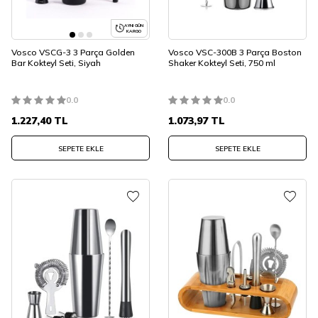
AYNI GÜN
KARGO
Vosco VSCG-3 3 Parça Golden
Vosco VSC-300B 3 Parça Boston
Bar Kokteyl Seti, Siyah
Shaker Kokteyl Seti, 750 ml
0.0
0.0
1.227,40
TL
1.073,97
TL
SEPETE EKLE
SEPETE EKLE