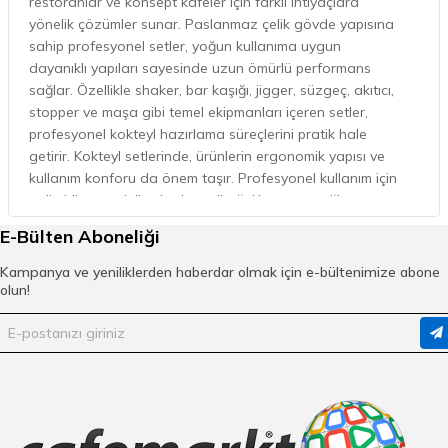
restoranlar ve konsept kafeler için farklı ihtiyaçlara
yönelik çözümler sunar. Paslanmaz çelik gövde yapısına
sahip profesyonel setler, yoğun kullanıma uygun
dayanıklı yapıları sayesinde uzun ömürlü performans
sağlar. Özellikle shaker, bar kaşığı, jigger, süzgeç, akıtıcı,
stopper ve maşa gibi temel ekipmanları içeren setler,
profesyonel kokteyl hazırlama süreçlerini pratik hale
getirir. Kokteyl setlerinde, ürünlerin ergonomik yapısı ve
kullanım konforu da önem taşır. Profesyonel kullanım için
geliştirilen modellerde dengeli ağırlık yapısı, sağlam
bağlantı noktaları ve kolay temizlenebilir yüzeyler dikkat
E-Bülten Aboneliği
çeker. Siyah, bakır veya klasik çelik görünümlü tasarımlar
işletmelerin dekorasyon konseptine uygun alternatifler
Kampanya ve yeniliklerden haberdar olmak için e-bültenimize abone
sunar. Cafemarkt’ta yer alan farklı kokteyl setleri,
olun!
profesyonel kullanım ve estetik sunum açısından
işletmelere geniş seçenekler sağlayarak bar
operasyonlarını verimli hale getirir.
Kokteyl Seti Fiyatlarını Belirleyen Parça
Sayısı ve Malzeme Kalitesi Nedir?
Kokteyl setlerinde fiyat aralığını belirleyen unsurlardan