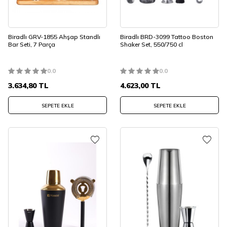
Biradlı GRV-1855 Ahşap Standlı
Biradlı BRD-3099 Tattoo Boston
Bar Seti, 7 Parça
Shaker Set, 550/750 cl
0.0
0.0
3.634,80
TL
4.623,00
TL
SEPETE EKLE
SEPETE EKLE