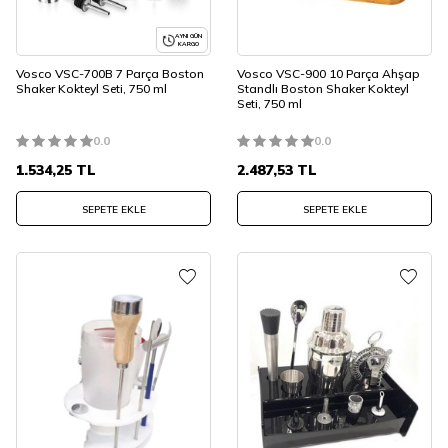
AYNI GÜN
KARGO
Vosco VSC-700B 7 Parça Boston
Vosco VSC-900 10 Parça Ahşap
Shaker Kokteyl Seti, 750 ml
Standlı Boston Shaker Kokteyl
Seti, 750 ml
0.0
0.0
1.534,25
TL
2.487,53
TL
SEPETE EKLE
SEPETE EKLE