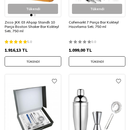
Tükendi
Tükendi
Zicco JKK 03 Ahşap Standlı 10
Cafemarkt 7 Parça Bar Kokteyl
Parça Boston Shaker Bar Kokteyl
Hazırlama Seti, 750 ml
Seti, 750 ml
5.0
0.0
1.916,13
TL
1.099,00
TL
TÜKENDI
TÜKENDI