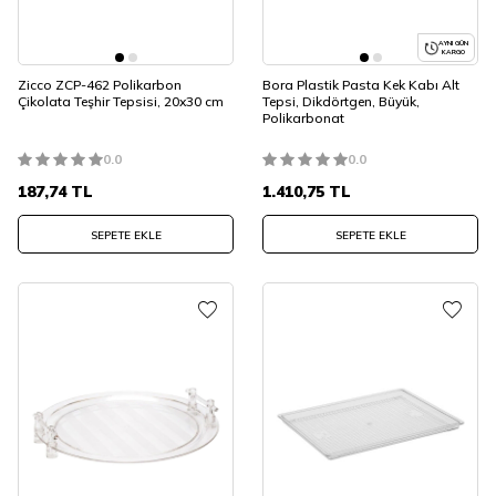
AYNI GÜN
KARGO
Zicco ZCP-462 Polikarbon
Bora Plastik Pasta Kek Kabı Alt
Çikolata Teşhir Tepsisi, 20x30 cm
Tepsi, Dikdörtgen, Büyük,
Polikarbonat
0.0
0.0
187,74
TL
1.410,75
TL
SEPETE EKLE
SEPETE EKLE