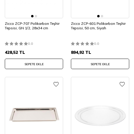
Zicco ZCP-707 Polikarbon Teşhir
Zicco ZCP-601 Polikarbon Teşhir
Tepsisi, GN 1/2, 28x34 cm
Tepsisi, 50 cm, Siyah
0.0
0.0
428,52
TL
894,92
TL
SEPETE EKLE
SEPETE EKLE