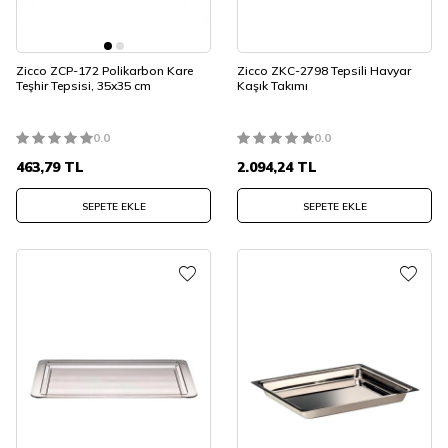
Zicco ZCP-172 Polikarbon Kare
Zicco ZKC-2798 Tepsili Havyar
Teşhir Tepsisi, 35x35 cm
Kaşık Takımı
0.0
0.0
463,79
TL
2.094,24
TL
SEPETE EKLE
SEPETE EKLE