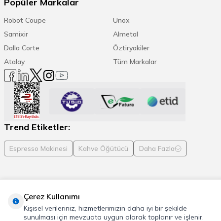
Popüler Markalar
Robot Coupe
Unox
Samixir
Almetal
Dalla Corte
Öztiryakiler
Atalay
Tüm Markalar
Trend Etiketler:
Espresso Makinesi
Kahve Öğütücü
Daha Fazla
Çerez Kullanımı
© 2026 Cafemarkt, Tüm hakları saklıdır
Kişisel verileriniz, hizmetlerimizin daha iyi bir şekilde
T
-Soft
E-Ticaret
Sistemleriyle Hazırlanmıştır.
sunulması için mevzuata uygun olarak toplanır ve işlenir.