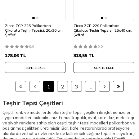
Zicco ZCP-225 Polikarbon
Zicco ZCP-229 Polikarbon
Çikolata Teşhir Tepsisi, 20x30 cm,
Çikolata Teşhir Tepsisi, 25x40 cm,
Şeffaf
Şeffaf
0.0
0.0
178,06
TL
313,55
TL
SEPETE EKLE
SEPETE EKLE
1
2
3
…
Teşhir Tepsi Çeşitleri
Çeşitli renk ve modellerde olan teşhir tepsi çeşitleri ile işletmenize en
uygun modelleri bulabilirsiniz. Fanus, kapaklı, oval, kare düz, metalik gri
ve siyah renklere sahip olan çeşitli teşhir tepsi modelleri polikarbon ve
paslanmaz çelikten üretilmiştir. Bar, kafe, restoranlarda profesyonel
alanlarda ve hatta evlerinizde de kullanabileceğiniz tepsiler suya karşı
dayanıklı ve uzun ömürlüdür. Tepsi modelleri nerede satılır? Çeşitli