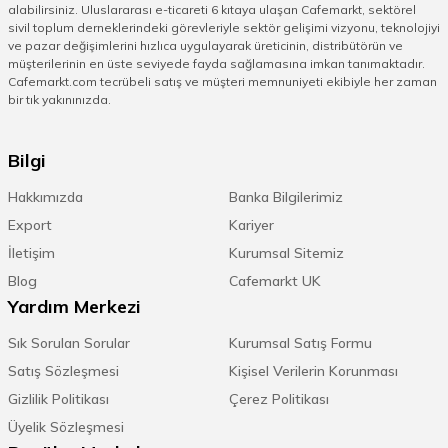
alabilirsiniz. Uluslararası e-ticareti 6 kıtaya ulaşan Cafemarkt, sektörel
sivil toplum derneklerindeki görevleriyle sektör gelişimi vizyonu, teknolojiyi
ve pazar değişimlerini hızlıca uygulayarak üreticinin, distribütörün ve
müşterilerinin en üste seviyede fayda sağlamasına imkan tanımaktadır.
Cafemarkt.com tecrübeli satış ve müşteri memnuniyeti ekibiyle her zaman
bir tık yakınınızda.
Bilgi
Hakkımızda
Banka Bilgilerimiz
Export
Kariyer
İletişim
Kurumsal Sitemiz
Blog
Cafemarkt UK
Yardım Merkezi
Sık Sorulan Sorular
Kurumsal Satış Formu
Satış Sözleşmesi
Kişisel Verilerin Korunması
Gizlilik Politikası
Çerez Politikası
Üyelik Sözleşmesi