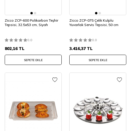
Zicco ZCP-600 Polikarbon Teşhir
Zicco ZCP-075 Çelik Kulplu
Tepsisi, 32.5x53 cm, Siyah
Yuvarlak Servis Tepsisi, 50 cm
0.0
0.0
802,16
TL
3.416,37
TL
SEPETE EKLE
SEPETE EKLE