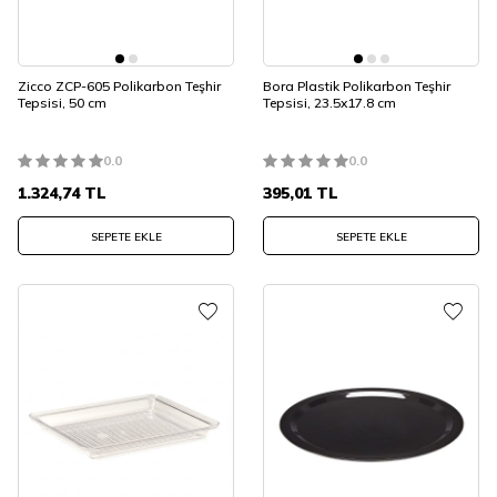
Zicco ZCP-605 Polikarbon Teşhir
Bora Plastik Polikarbon Teşhir
Tepsisi, 50 cm
Tepsisi, 23.5x17.8 cm
0.0
0.0
1.324,74
TL
395,01
TL
SEPETE EKLE
SEPETE EKLE