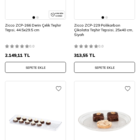
AYNI GÜN
KARGO
Zicco ZCP-266 Derin Çelik Teşhir
Zicco ZCP-229 Polikarbon
Tepsi, 44.5x29.5 cm
Çikolata Teşhir Tepsisi, 25x40 cm,
Siyah
0.0
0.0
2.149,11
TL
313,55
TL
SEPETE EKLE
SEPETE EKLE