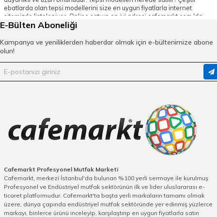
ebatlarda olan tepsi modellerini size en uygun fiyatlarla internet
sitemizde listeleniyor. Online satışın en iyi adresi cafemarkt.com 'da
E-Bülten Aboneliği
işletmeniz için en uygun model ve renkte paslanmaz ve polikarbon
malzemeden üretilen Öztiryakiler ve Zicco marka tepsileri bulabilirsiniz.
Türkiye’nin her yerine hızlı kargo ile gönderim imkanı ve internet
Kampanya ve yeniliklerden haberdar olmak için e-bültenimize abone
sitemiz üzerinden taksitlendirme seçenekleriyle alışverişinizi hızlıca
olun!
gerçekleştirebilirsiniz.
Teşhir Tepsi Fiyatları
Kullanıcılar tarafından tavsiye edilen çeşitli ürünleri, cafemarkt.com
internet sitemizde bulabilirsiniz. İnternet sitemiz üzerinden satışa
sunduğumuz tüm ürünler ithalatçı veya imalatçı firma garantisi
altındadır.Teşhir tepsi ürünlerimizi kafe, bar ve restoran gibi
profesyonel işletmelerde uzun süre kullanabilirsiniz. Çeşitli ebatlarda
ve renklerde olan tepkilerimize cafemarkt.com üzerinden göz atma
olanağına da sahipsiniz. Online satış özelliği sayesinde Türkiye'nin her
yerinden kolayca beğendiniz ürünü güvenli ödeme seçenekleri ile
satın alabilirsiniz. Ayrıca internet sitemizden yapacağınız alışverişlerde
kredi kartınıza göre bütçenize uygun taksitlendirme ve Türkiye'nin her
yerine hızlı gönderim imkanı bulunmaktadır. Ekonomik fiyatlar ile satışa
Cafemarkt Profesyonel Mutfak Marketi
sunulan modelleri inceleyerek işletmenizin ihtiyaçlarını kolaylıkla
Cafemarkt, merkezi İstanbul'da bulunan %100 yerli sermaye ile kurulmuş
karşılayabilirsiniz. Zengin ürün seçeneği ile tüm ihtiyaçlarınızı tek bir
Profesyonel ve Endüstriyel mutfak sektörünün ilk ve lider uluslararası e-
alışveriş ile karşılayabilirsiniz.
ticaret platformudur. Cafemarkt'ta başta yerli markaların tamamı olmak
üzere, dünya çapında endüstriyel mutfak sektöründe yer edinmiş yüzlerce
markayı, binlerce ürünü inceleyip, karşılaştırıp en uygun fiyatlarla satın