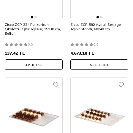
Zicco ZCP-224 Polikarbon
Zicco ZCP-592 Aynalı Sekizgen
Çikolata Teşhir Tepsisi, 15x30 cm,
Teşhir Standı, 60x40 cm
Şeffaf
0.0
0.0
137,42
TL
4.673,18
TL
SEPETE EKLE
SEPETE EKLE