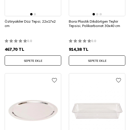
Öztiryakiler Düz Tepsi, 22x17x2
Bora Plastik Dikdörtgen Teşhir
cm
Tepsisi, Polikarbonat 30x40 cm
0.0
0.0
467,70
TL
914,38
TL
SEPETE EKLE
SEPETE EKLE