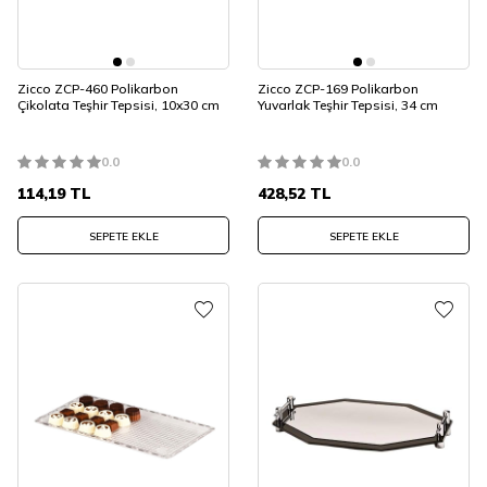
Zicco ZCP-460 Polikarbon
Zicco ZCP-169 Polikarbon
Çikolata Teşhir Tepsisi, 10x30 cm
Yuvarlak Teşhir Tepsisi, 34 cm
0.0
0.0
114,19
TL
428,52
TL
SEPETE EKLE
SEPETE EKLE