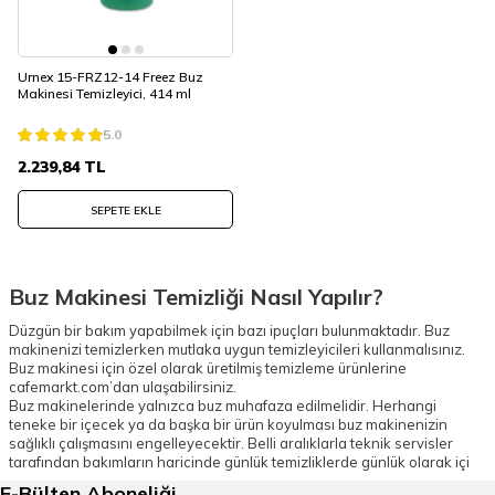
Urnex 15-FRZ12-14 Freez Buz
Makinesi Temizleyici, 414 ml
5.0
2.239,84
TL
SEPETE EKLE
Buz Makinesi Temizliği Nasıl Yapılır?
Düzgün bir bakım yapabilmek için bazı ipuçları bulunmaktadır. Buz
makinenizi temizlerken mutlaka uygun temizleyicileri kullanmalısınız.
Buz makinesi için özel olarak üretilmiş temizleme ürünlerine
cafemarkt.com’dan ulaşabilirsiniz.
Buz makinelerinde yalnızca buz muhafaza edilmelidir. Herhangi
teneke bir içecek ya da başka bir ürün koyulması buz makinenizin
sağlıklı çalışmasını engelleyecektir. Belli aralıklarla teknik servisler
tarafından bakımların haricinde günlük temizliklerde günlük olarak içi
ve dışı silinmelidir. Buz alırken mutlaka kürek kullanılmalıdır, elle alıma
E-Bülten Aboneliği