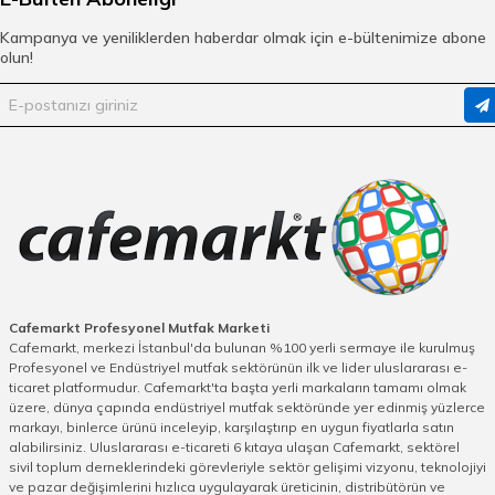
uygun değildir. Aylık temizlikler için ise teknik servis buz makinenizi
ayrıntılı olarak temizlemelidir.
Kampanya ve yeniliklerden haberdar olmak için e-bültenimize abone
Her markanın kendi prosedürü bulunur ve ezbere bakım yapılmaması
olun!
gerekmektedir. Markanın kendisinden bilgi ve destek almanız her
zaman için daha yararlı olacaktır.
Buz Makinesi Temizleme Ürünleri
Buz özellikle sıcak yaz günlerinde daha ferah içecekler içmemizi
sağlayan ve ihtiyaç duyduğumuz bir maddedir. Günlük hayatımızda
buzdolabı buz yapımı için yeterli olurken işletmeler için yeterli değildir.
Günlük buz ihtiyacı yüzlerce olan bir işletme için manuel olarak buz
yetiştirmek imkansızdır. Bu duruma çözüm getiren seri olarak buz
yapabilen buz makineleridir. Çok sayıda ve hızlı bir şekilde yüzlerce
buz üretebilen makineler, düzenli olarak bakım yapıldığı takdirde uzun
süreli kullanıma uygundur.
Çalışma şekline, ne kadar zamanda kaç adet buz yaptığına ve
büyüklüğüne göre size en uygun buz makinesini tercih etmeniz faydalı
Cafemarkt Profesyonel Mutfak Marketi
olacaktır.
Cafemarkt, merkezi İstanbul'da bulunan %100 yerli sermaye ile kurulmuş
Buz Makinesi Temizleyici Fiyatları
Profesyonel ve Endüstriyel mutfak sektörünün ilk ve lider uluslararası e-
ticaret platformudur. Cafemarkt'ta başta yerli markaların tamamı olmak
Uygun fiyatlı buz makinesi temizleyicilerine ulaşabileceğiniz
üzere, dünya çapında endüstriyel mutfak sektöründe yer edinmiş yüzlerce
cafemarkt.com aynı zamanda hızlı kargo seçeneğiyle de hizmet
markayı, binlerce ürünü inceleyip, karşılaştırıp en uygun fiyatlarla satın
vermektedir. Buz makinenizin sağlığı için edineceğiniz buz makinesi
alabilirsiniz. Uluslararası e-ticareti 6 kıtaya ulaşan Cafemarkt, sektörel
temizleyicinizi kaliteli markalar arasından tercih etmeniz ileride
sivil toplum derneklerindeki görevleriyle sektör gelişimi vizyonu, teknolojiyi
makinenizin size çıkartacağı masrafları en aza indirgeyecektir.
ve pazar değişimlerini hızlıca uygulayarak üreticinin, distribütörün ve
Buz makinenizi temizlerken ya da doğru ürünü seçmek için