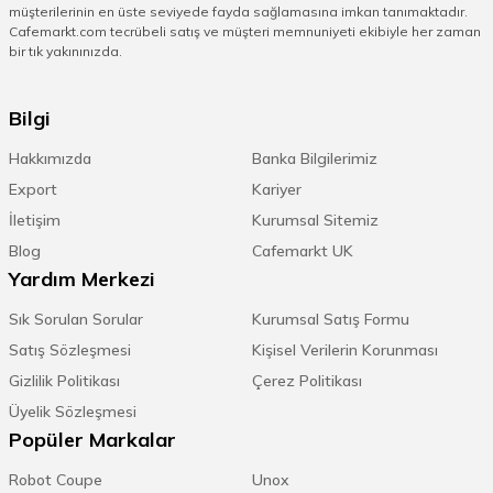
müşterilerinin en üste seviyede fayda sağlamasına imkan tanımaktadır.
cafemarkt.com müşteri desteği hattında dilediğiniz soruları
sorabilirsiniz. Satılan markalarda teknik destek alabilmenizi sağlayan
Cafemarkt.com tecrübeli satış ve müşteri memnuniyeti ekibiyle her zaman
cafemarkt müşteri memnuniyetine önem vermektedir.
bir tık yakınınızda.
Her makinenin kendine özel temizleme ürünü olduğu gibi buz
makinelerinin de vardır. Bu ürünler sıvı ya da toz şeklinde olabilir.
Bilgi
Temizleme ürününde en dikkat edilmesi gereken özellik kireç ve biriken
bakterilerin temizlenmesini sağlayabiliyor olmasıdır. İçecekler ile servis
edilen buzların mikrop barındırması işletmeler için büyük sorunlar
Hakkımızda
Banka Bilgilerimiz
yaratabilir. Buz makinesi temizliği bu sebeple oldukça önem verilmesi
Export
Kariyer
gereken bir konudur. Her temizlik ürününün kendine özel kullanımı
olabilir. Günlük temizlik yaparken mutlaka satın aldığınız ürünün
İletişim
Kurumsal Sitemiz
kullanma önerisine uyun. Yapacağınız hatalı bir uygulama hem sağlık
hem de makinenin aksamı için zararlı olabilir. Küçük bir bakım hatasıyla
Blog
Cafemarkt UK
tüm makineyi kaybetme riski de olabilir.
Yardım Merkezi
Sık Sorulan Sorular
Kurumsal Satış Formu
Satış Sözleşmesi
Kişisel Verilerin Korunması
Gizlilik Politikası
Çerez Politikası
Üyelik Sözleşmesi
Popüler Markalar
Robot Coupe
Unox