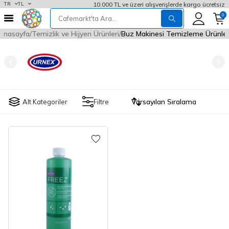
10.000 TL ve üzeri alışverişlerde kargo ücretsiz
TR
TL
0
Anasayfa
Temizlik ve Hijyen Ürünleri
Buz Makinesi Temizleme Ürünler
Alt Kategoriler
Filtre