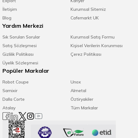
Export
Kariyer
İletişim
Kurumsal Sitemiz
Blog
Cafemarkt UK
Yardım Merkezi
Sık Sorulan Sorular
Kurumsal Satış Formu
Satış Sözleşmesi
Kişisel Verilerin Korunması
Gizlilik Politikası
Çerez Politikası
Üyelik Sözleşmesi
Popüler Markalar
Robot Coupe
Unox
Samixir
Almetal
Dalla Corte
Öztiryakiler
Atalay
Tüm Markalar