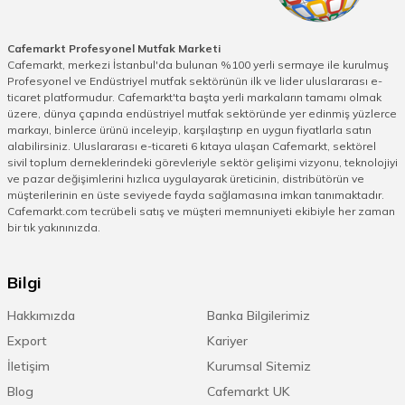
Cafemarkt Profesyonel Mutfak Marketi
Cafemarkt, merkezi İstanbul'da bulunan %100 yerli sermaye ile kurulmuş
Profesyonel ve Endüstriyel mutfak sektörünün ilk ve lider uluslararası e-
ticaret platformudur. Cafemarkt'ta başta yerli markaların tamamı olmak
üzere, dünya çapında endüstriyel mutfak sektöründe yer edinmiş yüzlerce
markayı, binlerce ürünü inceleyip, karşılaştırıp en uygun fiyatlarla satın
alabilirsiniz. Uluslararası e-ticareti 6 kıtaya ulaşan Cafemarkt, sektörel
sivil toplum derneklerindeki görevleriyle sektör gelişimi vizyonu, teknolojiyi
ve pazar değişimlerini hızlıca uygulayarak üreticinin, distribütörün ve
müşterilerinin en üste seviyede fayda sağlamasına imkan tanımaktadır.
Cafemarkt.com tecrübeli satış ve müşteri memnuniyeti ekibiyle her zaman
bir tık yakınınızda.
Bilgi
Hakkımızda
Banka Bilgilerimiz
Export
Kariyer
İletişim
Kurumsal Sitemiz
Blog
Cafemarkt UK