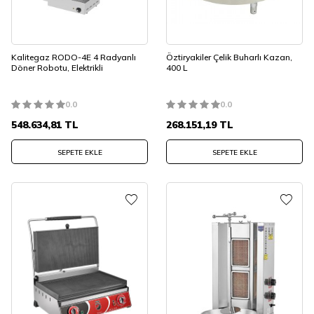
Kalitegaz RODO-4E 4 Radyanlı
Öztiryakiler Çelik Buharlı Kazan,
Döner Robotu, Elektrikli
400 L
0.0
0.0
548.634,81
TL
268.151,19
TL
SEPETE EKLE
SEPETE EKLE