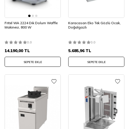
Fritel WA 2224 Dik Dolum Waffle
Karacasan Eko Tek Gözlü Ocak,
Makinesi, 800 W
Doğalgazlı
0.0
0.0
14.190,00
TL
5.685,96
TL
SEPETE EKLE
SEPETE EKLE