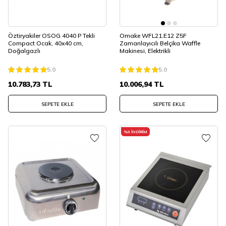
Öztiryakiler OSOG 4040 P Tekli
Omake WFL21.E12 Z5F
Compact Ocak, 40x40 cm,
Zamanlayıcılı Belçika Waffle
Doğalgazlı
Makinesi, Elektrikli
5.0
5.0
10.783,73
TL
10.006,94
TL
SEPETE EKLE
SEPETE EKLE
%
3
İNDIRIM