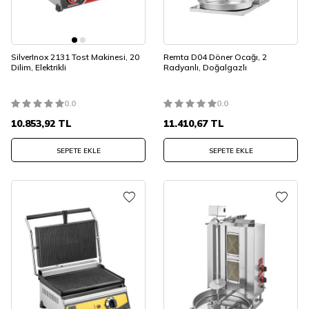
SilverInox 2131 Tost Makinesi, 20
Remta D04 Döner Ocağı, 2
Dilim, Elektrikli
Radyanlı, Doğalgazlı
0.0
0.0
10.853,92
TL
11.410,67
TL
SEPETE EKLE
SEPETE EKLE