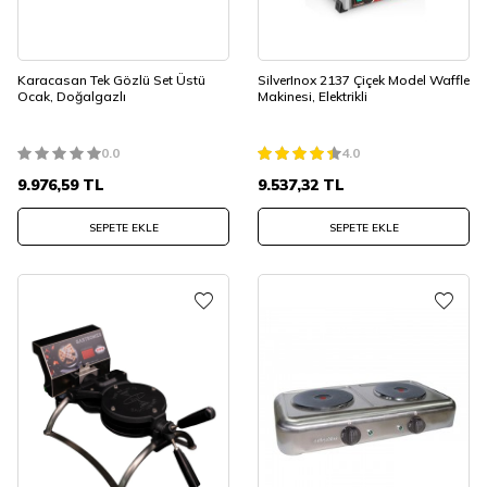
Karacasan Tek Gözlü Set Üstü
SilverInox 2137 Çiçek Model Waffle
Ocak, Doğalgazlı
Makinesi, Elektrikli
0.0
4.0
9.976,59
TL
9.537,32
TL
SEPETE EKLE
SEPETE EKLE