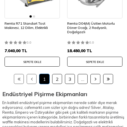
Remta R71 Standart Tost
Remta D04(M) Üstten Motorlu
Makinesi, 12 Dilim, Elektrikli
Döner Ocağı, 2 Radyanlı,
Doğalgazlı
0.0
0.0
7.040,00
TL
18.480,00
TL
SEPETE EKLE
SEPETE EKLE
1
2
3
…
Endüstriyel Pişirme Ekipmanları
En kaliteli endüstriyel pişirme ekipmanları nerede satılır diye merak
ediyorsanız, cafemarkt.com sizler için doğru adres! Silver, Atalay,
Remta, Empero ve Öztiryakiler gibi pek çok kaliteli markanın pişirme
ekipmanlarını içeren kategoride, birbirinden farklı tasarımlarla üretilmiş
waffle makinesi modellerini bulabilirsiniz. Doğalgazlı ve elektrikli
seçenekleri bulunan ızgara modelleri ise paslanmaz çelik malzemeleri