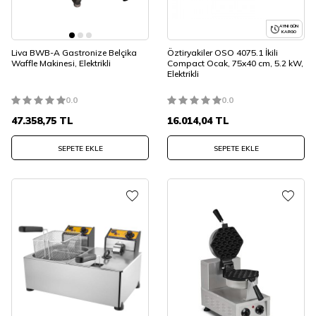
AYNI GÜN
KARGO
Liva BWB-A Gastronize Belçika
Öztiryakiler OSO 4075.1 İkili
Waffle Makinesi, Elektrikli
Compact Ocak, 75x40 cm, 5.2 kW,
Elektrikli
0.0
0.0
47.358,75
TL
16.014,04
TL
SEPETE EKLE
SEPETE EKLE