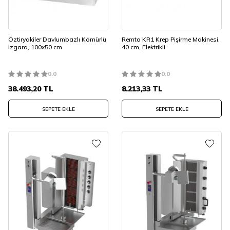
Öztiryakiler Davlumbazlı Kömürlü
Remta KR1 Krep Pişirme Makinesi,
Izgara, 100x50 cm
40 cm, Elektrikli
0.0
0.0
38.493,20
TL
8.213,33
TL
SEPETE EKLE
SEPETE EKLE