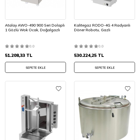
Atalay AWO-490 900 Seri Dolaplı
Kalitegaz RODO-4G 4 Radyanlı
1 Gözlü Wok Ocak, Doğalgazlı
Döner Robotu, Gazlı
0.0
0.0
51.208,33
TL
530.224,25
TL
SEPETE EKLE
SEPETE EKLE