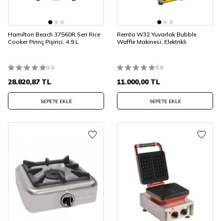
Hamilton Beach 37560R Seri Rice
Remta W32 Yuvarlak Bubble
Cooker Pirinç Pişirici, 4.9 L
Waffle Makinesi, Elektrikli
0.0
0.0
28.820,87
TL
11.000,00
TL
SEPETE EKLE
SEPETE EKLE