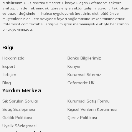
alabilirsiniz. Uluslararası e-ticareti 6 kıtaya ulaşan Cafemarkt, sektörel
sivil toplum derneklerindeki görevleriyle sektör gelişimi vizyonu, teknolojiyi
ve pazar değişimlerini hızlıca uygulayarak üreticinin, distribütörün ve
müşterilerinin en üste seviyede fayda sağlamasına imkan tanımaktadır.
Cafemarkt.com tecrübeli satış ve müşteri memnuniyeti ekibiyle her zaman
bir tık yakınınızda.
Bilgi
Hakkımızda
Banka Bilgilerimiz
Export
Kariyer
İletişim
Kurumsal Sitemiz
Blog
Cafemarkt UK
Yardım Merkezi
Sık Sorulan Sorular
Kurumsal Satış Formu
Satış Sözleşmesi
Kişisel Verilerin Korunması
Gizlilik Politikası
Çerez Politikası
Üyelik Sözleşmesi