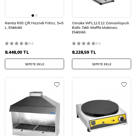
Remta R93 Çift Hazneli Fritöz, 5+5
Omake WFL12.E12 Zamanlayıcılı
L, Elektrikli
Balls Tekli Waffle Makinesi,
Elektrikli
0.0
0.0
8.448,00
TL
8.228,59
TL
SEPETE EKLE
SEPETE EKLE