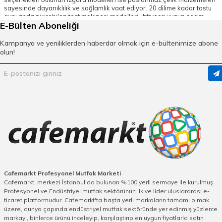
sayesinde dayanıklılık ve sağlamlık vaat ediyor. 20 dilime kadar tostu
aynı anda pişirebilen tost makinesi modelleri, ihtiyaca uygun seçim
E-Bülten Aboneliği
yapmanızı kolaylaştırıyor ve fonksiyonel yapıları sayesinde hem
zamandan hem de iş gücünden tasarruf etmenizi sağlıyor. Farklı litre
seçenekleri sunan fritöz modelleri ise; gazlı ve elektrikli olmak üzere iki
Kampanya ve yeniliklerden haberdar olmak için e-bültenimize abone
farklı özellikte satın alınabilir.
olun!
Endüstriyel Pişirme Ekipmanı Fiyatları
Cafemarkt güvencesiyle satın alabileceğiniz endüstriyel pişirme
ekipmanları, alanında en çok tavsiye edilen markaların ürünlerini
beğeninize sunuyor. Farklı ebatlarda tekli ve çiftli pişirme alanları
sunan krep makinelerinden, modern tasarımlarıyla göz dolduran
hamburger makinelerine kadar aradığınız tüm ürünler burada.
Paslanmaz çelik gövdeleri sayesinde uzun yıllar boyunca güvenle
kullanabileceğiniz fırınlı kuzine seçenekleri; ayarlanabilir rafları, fırın
sıcaklığı ve ayakları sayesinde mutfaktaki yardımcınız olacak. Müşteri
memnuniyetinden asla ödün vermeyen cafemarkt.com, en kaliteli
endüstriyel pişirme makinelerini en uygun fiyatlarla sizlere ulaştırıyor.
Online satış sürecinde de müşterilerinin yanında olan Cafemarkt, tüm
sorularınız için online destek ekibi ile hizmet vermektedir. Dilerseniz
Cafemarkt Profesyonel Mutfak Marketi
aynı gün kargo seçeneği olan ürünleri tercih ederek ekipmanınızı en
Cafemarkt, merkezi İstanbul'da bulunan %100 yerli sermaye ile kurulmuş
hızlı şekilde edinebilirsiniz.
Profesyonel ve Endüstriyel mutfak sektörünün ilk ve lider uluslararası e-
ticaret platformudur. Cafemarkt'ta başta yerli markaların tamamı olmak
üzere, dünya çapında endüstriyel mutfak sektöründe yer edinmiş yüzlerce
markayı, binlerce ürünü inceleyip, karşılaştırıp en uygun fiyatlarla satın