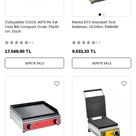
Öztiryakiler OSOG 4075 PA Set
Remta R73 Standart Tost
Üstü İkili Compact Ocak, 75x40
Makinesi, 20 Dilim, Elektrikli
cm, Gazlı
0.0
0.0
17.569,00
TL
9.533,33
TL
SEPETE EKLE
SEPETE EKLE