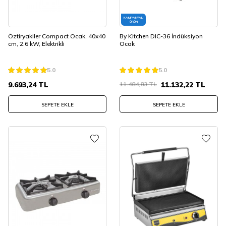
KAMPANYALI
ÜRÜN
Öztiryakiler Compact Ocak, 40x40
By Kitchen DIC-36 İndüksiyon
cm, 2.6 kW, Elektrikli
Ocak
5.0
5.0
9.693,24
TL
11.484,83
TL
11.132,22
TL
SEPETE EKLE
SEPETE EKLE