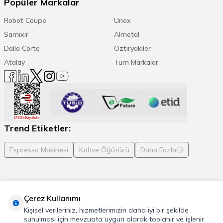
Popüler Markalar
Robot Coupe
Unox
Samixir
Almetal
Dalla Corte
Öztiryakiler
Atalay
Tüm Markalar
Trend Etiketler:
Espresso Makinesi
Kahve Öğütücü
Daha Fazla
Çerez Kullanımı
© 2026 Cafemarkt, Tüm hakları saklıdır
Kişisel verileriniz, hizmetlerimizin daha iyi bir şekilde
T
-Soft
E-Ticaret
Sistemleriyle Hazırlanmıştır.
sunulması için mevzuata uygun olarak toplanır ve işlenir.