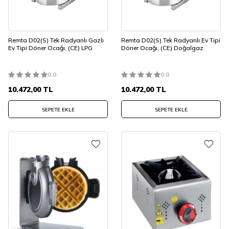
Remta D02(S) Tek Radyanlı Gazlı
Remta D02(S) Tek Radyanlı Ev Tipi
Ev Tipi Döner Ocağı, (CE) LPG
Döner Ocağı, (CE) Doğalgaz
0.0
0.0
10.472,00
TL
10.472,00
TL
SEPETE EKLE
SEPETE EKLE