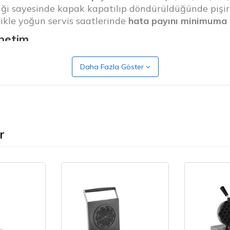
ği sayesinde kapak kapatılıp döndürüldüğünde pişirm
llikle yoğun servis saatlerinde
hata payını minimuma i
netim
yesinde makine ayarları cihazı açmadan
akıllı telef
Daha Fazla Göster
lir
r
 sayıları takip edilebilir
r
fazla cihaz kullanan profesyoneller için
tam kontrol ve
hızlı ısınır ve pişirme boyunca sabit sıcaklık sağlar.
n
içi yumuşak, dışı çıtır
olacak şekilde ideal pişmesini 
izlik