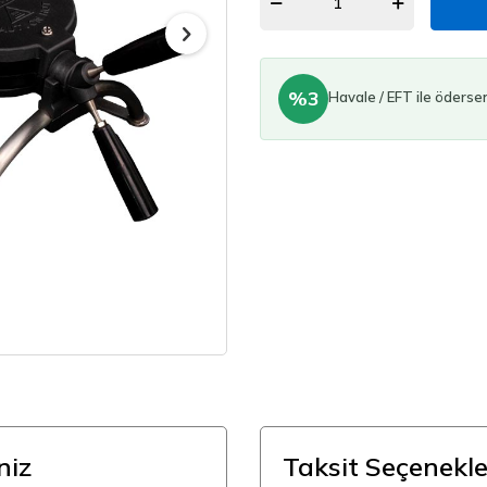
%3
Havale / EFT ile öderse
niz
Taksit Seçenekle