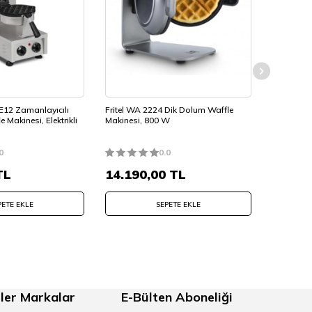
 Bu hem daha sağlıklı waffle üretimi
 kolayca temizlenebilir.
12 Zamanlayıcılı
Fritel WA 2224 Dik Dolum Waffle
Omake WF
e Makinesi, Elektrikli
Makinesi, 800 W
Balls Çiftl
0
0.0
 destekler.
TL
14.190,00
TL
14.45
PETE EKLE
SEPETE EKLE
ler Markalar
E-Bülten Aboneliği