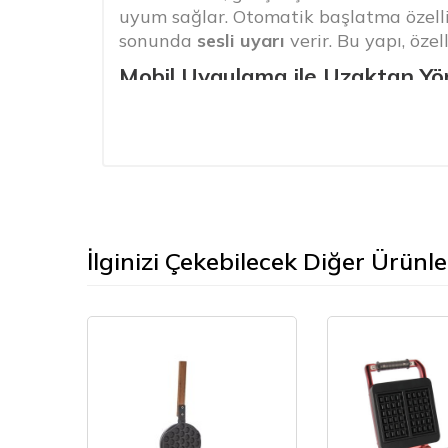
uyum sağlar. Otomatik başlatma özelli
sonunda
sesli uyarı
verir. Bu yapı, öze
Mobil Uygulama ile Uzaktan Yö
“
Waffle Control
” mobil uygulaması sa
Uygulama üzerinden:
Pişirme süresi ve sıcaklığı ayarlanabi
Anlık ızgara sıcaklığı görüntülenebili
Günlük / haftalık / aylık waffle üretim
Sesli uyarı sayısı özelleştirilebilir
İlginizi Çekebilecek Diğer Ürünle
°C / °F sıcaklık birimi değiştirilebilir
Bu özellik, zincir işletmeler ve birden 
Güçlü Isıtma & Dengeli Pişirme
Makine,
2 × 650 W rezistans gücü
ile 
sıcaklık kontrolü, Belçika waffle’larını
Gıda Sınıfı Kaplama & Kolay Tem