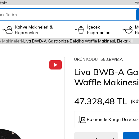
Fı
tsiz
Kahve Makineleri &
İçecek
M
Ekipmanları
Ekipmanları
E
 Makineleri
Liva BWB-A Gastronize Belçika Waffle Makinesi, Elektrikli
ÜRÜN KODU :
553.BWB.A
Liva BWB-A Gas
Waffle Makinesi, 
47.328,48
TL
(Kd
Bu üründe Kargo Ücretsiz