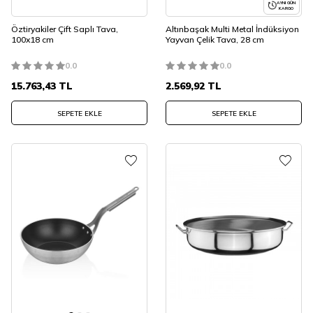
AYNI GÜN
KARGO
Öztiryakiler Çift Saplı Tava,
Altınbaşak Multi Metal İndüksiyon
100x18 cm
Yayvan Çelik Tava, 28 cm
0.0
0.0
15.763,43
TL
2.569,92
TL
SEPETE EKLE
SEPETE EKLE