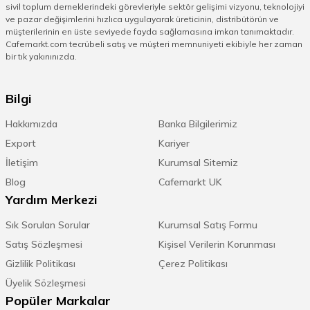
sivil toplum derneklerindeki görevleriyle sektör gelişimi vizyonu, teknolojiyi
Kızartma tavaları derin tavalardır.
Krep ve
ve pazar değişimlerini hızlıca uygulayarak üreticinin, distribütörün ve
omlet tavası
da tam aksine alçak ve küçük
müşterilerinin en üste seviyede fayda sağlamasına imkan tanımaktadır.
tavalardır. Yanmaz ve yapışmaz
Cafemarkt.com tecrübeli satış ve müşteri memnuniyeti ekibiyle her zaman
malzemeden üretilmiştir. Krep ve omleti
bir tık yakınınızda.
rahatlıkla çevirmenizi sağlar ve hafiftir.
Granit krep tavası
en çok tercih edilen
Bilgi
çeşitlerdendir. Yumurta ve türevleri ise daha
çok bakır tavalarda yapılır. Gerçek bakır
Hakkımızda
Banka Bilgilerimiz
tava yumurtaya eşsiz bir tat verir. En iyi
Export
Kariyer
bakır tava markasını ararken kendi
İletişim
standartlarınızı da göz önünde
Kurumsal Sitemiz
bulundurarak seçim yapmanız gerekir.
Blog
Cafemarkt UK
Yanmaz yapışmaz tava önerisi almak için
Yardım Merkezi
Cafemarkt'ın tecrübeli satış ekibine 0850
811 12 23 no'lu telefondan ulaşabilirsiniz.
Sık Sorulan Sorular
Kurumsal Satış Formu
Satış Sözleşmesi
Kişisel Verilerin Korunması
Gizlilik Politikası
Çerez Politikası
Tava Fiyatları
Üyelik Sözleşmesi
3'lü tava seti gibi ürünler diğerlerine oranla
Popüler Markalar
daha uygun fiyatla satılmaktadır. En kaliteli