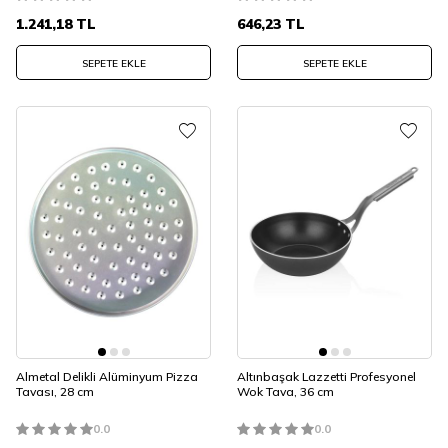
1.241,18
TL
646,23
TL
SEPETE EKLE
SEPETE EKLE
Almetal Delikli Alüminyum Pizza
Altınbaşak Lazzetti Profesyonel
Tavası, 28 cm
Wok Tava, 36 cm
0.0
0.0