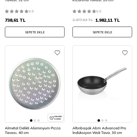
0.0
0.0
738,61
TL
2.477,63
TL
1.982,11
TL
SEPETE EKLE
SEPETE EKLE
AYNI GÜN
KARGO
Almetal Delikli Alüminyum Pizza
Altınbaşak Abm Advanced Pro
Tavası, 40 cm
İndüksiyon Wok Tava, 30 cm