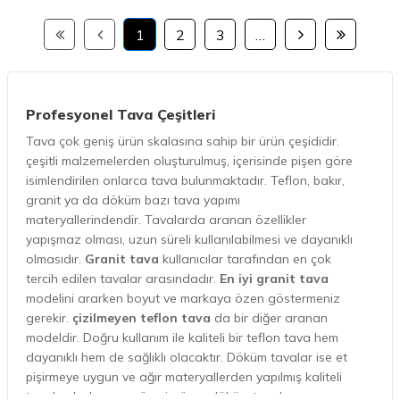
1
2
3
…
Profesyonel Tava Çeşitleri
Tava çok geniş ürün skalasına sahip bir ürün çeşididir.
çeşitli malzemelerden oluşturulmuş, içerisinde pişen göre
isimlendirilen onlarca tava bulunmaktadır. Teflon, bakır,
granit ya da döküm bazı tava yapımı
materyallerindendir. Tavalarda aranan özellikler
yapışmaz olması, uzun süreli kullanılabilmesi ve dayanıklı
olmasıdır.
Granit tava
kullanıcılar tarafından en çok
tercih edilen tavalar arasındadır.
En iyi granit tava
modelini ararken boyut ve markaya özen göstermeniz
gerekir.
çizilmeyen teflon tava
da bir diğer aranan
modeldir. Doğru kullanım ile kaliteli bir teflon tava hem
dayanıklı hem de sağlıklı olacaktır. Döküm tavalar ise et
pişirmeye uygun ve ağır materyallerden yapılmış kaliteli
tavalardır. Izgara görevi gören döküm tavalar