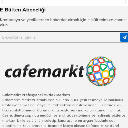
sayesinde yavaş ve lezzetli pişirme yapabilirsiniz.
En iyi
E-Bülten Aboneliği
döküm tava
markalarını sitemizi inceleyerek
keşfedebilirsiniz. Wok tavalar da özellikle endüstriyel
Kampanya ve yeniliklerden haberdar olmak için e-bültenimize abone
mutfaklarda en çok kullanılan tavalardır. Wok tavalar
olun!
derinlikleri sayesinde içerisindeki tüm ürünleri eşit ve hızlı
bir şekilde pişirir. Sürekli karıştırma ve tava sallama ile
eşit derecede pişmiş karışımlar elde edebilirsiniz.
En iyi
wok tava yorumlarına
internet sitemizden ulaşın.
Tavaların Kullanım Alanları
ürünlerin ideal pişebilmesi için uygun tava ve
tencere kullanmak gerekir. Kızartma, et,
sebze ya da yumurta gibi ürünleri farklı
tavalarda pişirmek gerekebilir. örnek olarak
Cafemarkt Profesyonel Mutfak Marketi
Cafemarkt, merkezi İstanbul'da bulunan %100 yerli sermaye ile kurulmuş
patates kızartma tavası
diğerlerinden
Profesyonel ve Endüstriyel mutfak sektörünün ilk ve lider uluslararası e-
farklıdır.
Kızartma tavası nasıl olmalı
ticaret platformudur. Cafemarkt'ta başta yerli markaların tamamı olmak
sorusu en çok sorulan sorulardandır.
üzere, dünya çapında endüstriyel mutfak sektöründe yer edinmiş yüzlerce
İçerisindeki tel sayesinde kızarmış
markayı, binlerce ürünü inceleyip, karşılaştırıp en uygun fiyatlarla satın
alabilirsiniz. Uluslararası e-ticareti 6 kıtaya ulaşan Cafemarkt, sektörel
ürünlerinizi rahatlıkla tabağa alabilirsiniz.