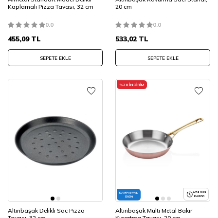
Kaplamalı Pizza Tavası, 32 cm
20 cm
0.0
0.0
455,09
TL
533,02
TL
SEPETE EKLE
SEPETE EKLE
%
20
İNDIRIM
AYNI GÜN
KAMPANYALI
KARGO
ÜRÜN
Altınbaşak Delikli Sac Pizza
Altınbaşak Multi Metal Bakır
Tavası, 32 cm
Kızartma Tavası, 20 cm