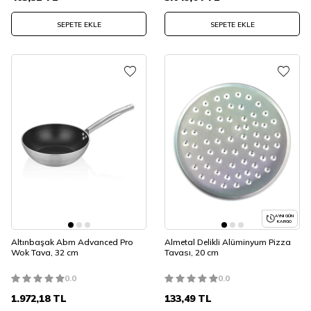
SEPETE EKLE
SEPETE EKLE
AYNI GÜN
KARGO
Altınbaşak Abm Advanced Pro
Almetal Delikli Alüminyum Pizza
Wok Tava, 32 cm
Tavası, 20 cm
0.0
0.0
1.972,18
TL
133,49
TL