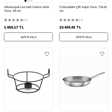
Altınbaşak Lazzetti Satina Wok
Öztiryakiler Çift Saplı Tava, 70x15
Tava, 28 cm
cm
0.0
0.0
1.656,17
TL
10.430,92
TL
SEPETE EKLE
SEPETE EKLE