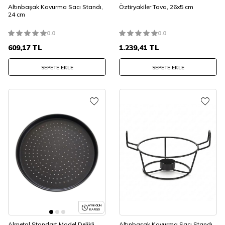
Altınbaşak Kavurma Sacı Standı,
Öztiryakiler Tava, 26x5 cm
24 cm
0.0
0.0
609,17
TL
1.239,41
TL
SEPETE EKLE
SEPETE EKLE
AYNI GÜN
KARGO
Almetal Standart Model Delikli
Altınbaşak Kavurma Sacı Standı,