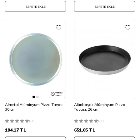
SEPETE EKLE
SEPETE EKLE
AYNI GÜN
KARGO
Almetal Alüminyum Pizza Tavası,
Altınbaşak Alüminyum Pizza
30 cm
Tavası, 26 cm
0.0
0.0
194,17
TL
651,05
TL