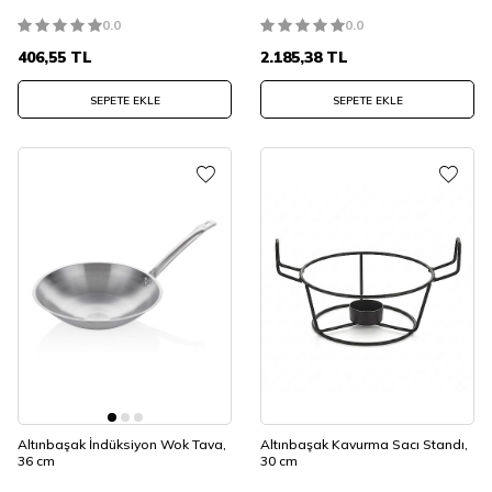
0.0
0.0
406,55
TL
2.185,38
TL
SEPETE EKLE
SEPETE EKLE
Altınbaşak İndüksiyon Wok Tava,
Altınbaşak Kavurma Sacı Standı,
36 cm
30 cm