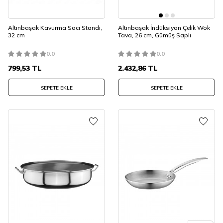
Altınbaşak Kavurma Sacı Standı,
Altınbaşak İndüksiyon Çelik Wok
32 cm
Tava, 26 cm, Gümüş Saplı
0.0
0.0
799,53
TL
2.432,86
TL
SEPETE EKLE
SEPETE EKLE