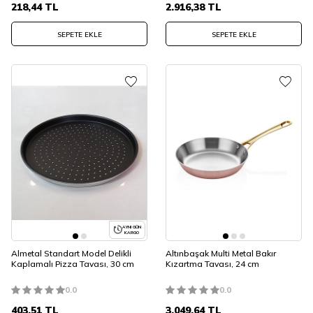
218,44
TL
2.916,38
TL
SEPETE EKLE
SEPETE EKLE
AYNI GÜN
KARGO
Almetal Standart Model Delikli
Altınbaşak Multi Metal Bakır
Kaplamalı Pizza Tavası, 30 cm
Kızartma Tavası, 24 cm
0.0
0.0
403,51
TL
3.049,64
TL