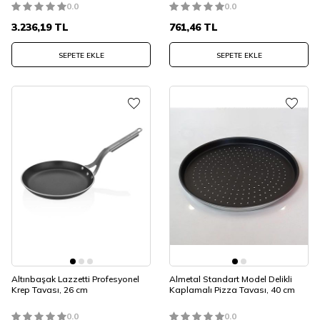
0.0
0.0
3.236,19
TL
761,46
TL
SEPETE EKLE
SEPETE EKLE
Altınbaşak Lazzetti Profesyonel
Almetal Standart Model Delikli
Krep Tavası, 26 cm
Kaplamalı Pizza Tavası, 40 cm
0.0
0.0