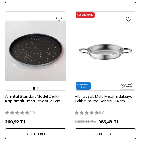
%
20
İNDIRIM
AYNI GÜN
KAMPANYALI
KARGO
ÜRÜN
Almetal Standart Model Delikli
Altınbaşak Multi Metal İndüksiyon
Kaplamalı Pizza Tavası, 22 cm
Çelik Yumurta Sahanı, 14 cm
0.0
0.0
260,92
TL
1.233,11
TL
986,49
TL
SEPETE EKLE
SEPETE EKLE