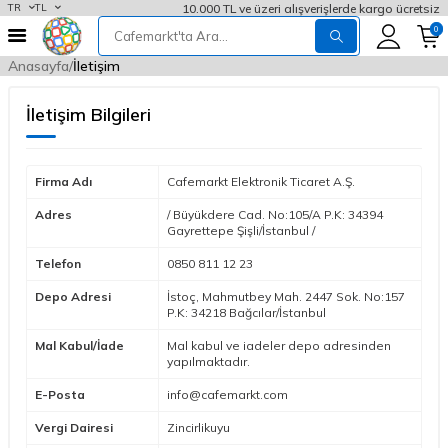
10.000 TL ve üzeri alışverişlerde kargo ücretsiz
TR
TL
0
Anasayfa
İletişim
İletişim Bilgileri
Firma Adı
Cafemarkt Elektronik Ticaret A.Ş.
Adres
/ Büyükdere Cad. No:105/A P.K: 34394
Gayrettepe Şişli/İstanbul /
Telefon
0850 811 12 23
Depo Adresi
İstoç, Mahmutbey Mah. 2447 Sok. No:157
P.K: 34218 Bağcılar/İstanbul
Mal Kabul/İade
Mal kabul ve iadeler depo adresinden
yapılmaktadır.
E-Posta
info@cafemarkt.com
Vergi Dairesi
Zincirlikuyu