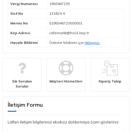
Vergi Numarası
1950467235
Sicil No
131824-5
Mernis No
0195046723500001
Kep Adresi
cafemarkt@hs01.kep.tr
Havale Bildirimi
Ödeme bildirimi için
tıklayınız.
Sık Sorulan
Müşteri Hizmetleri
Sipariş Takip
Sorular
İletişim Formu
Lütfen iletişim bilgilerinizi eksiksiz doldurmaya özen gösteriniz.