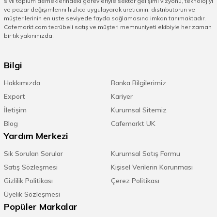
sivil toplum derneklerindeki görevleriyle sektör gelişimi vizyonu, teknolojiyi
ve pazar değişimlerini hızlıca uygulayarak üreticinin, distribütörün ve
müşterilerinin en üste seviyede fayda sağlamasına imkan tanımaktadır.
Cafemarkt.com tecrübeli satış ve müşteri memnuniyeti ekibiyle her zaman
bir tık yakınınızda.
Bilgi
Hakkımızda
Banka Bilgilerimiz
Export
Kariyer
İletişim
Kurumsal Sitemiz
Blog
Cafemarkt UK
Yardım Merkezi
Sık Sorulan Sorular
Kurumsal Satış Formu
Satış Sözleşmesi
Kişisel Verilerin Korunması
Gizlilik Politikası
Çerez Politikası
Üyelik Sözleşmesi
Popüler Markalar