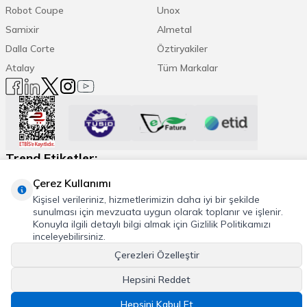
Robot Coupe
Unox
Samixir
Almetal
Dalla Corte
Öztiryakiler
Atalay
Tüm Markalar
Trend Etiketler:
Çerez Kullanımı
Espresso Makinesi
Kahve Öğütücü
Daha Fazla
Kişisel verileriniz, hizmetlerimizin daha iyi bir şekilde
sunulması için mevzuata uygun olarak toplanır ve işlenir.
Konuyla ilgili detaylı bilgi almak için Gizlilik Politikamızı
inceleyebilirsiniz.
Çerezleri Özelleştir
© 2026 Cafemarkt, Tüm hakları saklıdır
T
-Soft
E-Ticaret
Sistemleriyle Hazırlanmıştır.
Hepsini Reddet
Hepsini Kabul Et