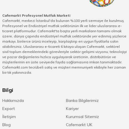
Cafemarkt Profesyonel Mutfak Marketi
Cafemarkt, merkezi İstanbul'da bulunan %100 yerli sermaye ile kurulmuş
Profesyonel ve Endüstriyel mutfak sektörünün ilk ve lider uluslararası e-
ticaret platformudur. Cafemarkt'ta başta yerli markaların tamamı olmak
üzere, dünya çapında endüstriyel mutfak sektöründe yer edinmiş yüzlerce
markayı, binlerce ürünü inceleyip, karşılaştırıp en uygun fiyatlarla satın
alabilirsiniz. Uluslararası e-ticareti 6 kıtaya ulaşan Cafemarkt, sektörel
sivil toplum derneklerindeki görevleriyle sektör gelişimi vizyonu, teknolojiyi
ve pazar değişimlerini hızlıca uygulayarak üreticinin, distribütörün ve
müşterilerinin en üste seviyede fayda sağlamasına imkan tanımaktadır.
Cafemarkt.com tecrübeli satış ve müşteri memnuniyeti ekibiyle her zaman
bir tık yakınınızda.
Bilgi
Hakkımızda
Banka Bilgilerimiz
Export
Kariyer
İletişim
Kurumsal Sitemiz
Blog
Cafemarkt UK