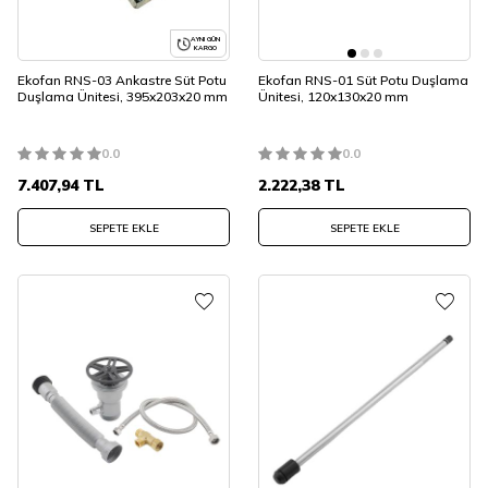
AYNI GÜN
KARGO
Ekofan RNS-03 Ankastre Süt Potu
Ekofan RNS-01 Süt Potu Duşlama
Duşlama Ünitesi, 395x203x20 mm
Ünitesi, 120x130x20 mm
0.0
0.0
7.407,94
TL
2.222,38
TL
SEPETE EKLE
SEPETE EKLE