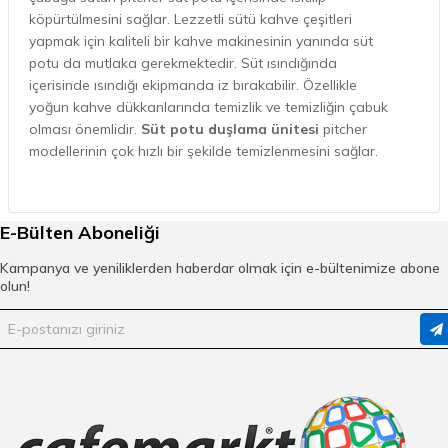
köpürtülmesini sağlar. Lezzetli sütü kahve çeşitleri
yapmak için kaliteli bir kahve makinesinin yanında süt
potu da mutlaka gerekmektedir. Süt ısındığında
içerisinde ısındığı ekipmanda iz bırakabilir. Özellikle
yoğun kahve dükkanlarında temizlik ve temizliğin çabuk
olması önemlidir.
Süt potu duşlama ünitesi
pitcher
modellerinin çok hızlı bir şekilde temizlenmesini sağlar.
Süt Potu Duşlama Ünitesi Nasıl
E-Bülten Aboneliği
Kullanılır?
Pitcher temizlemek için kullanılan duşlama
Kampanya ve yeniliklerden haberdar olmak için e-bültenimize abone
olun!
ünitelerinin kullanımı oldukça kolaydır.
Ünitenin çeşidine göre kullanım değişir.
Basınç ile temizleme yapan duşlama
ünitelerinde pitcheri su çıkan yere getirip
duşlanmasını sağlamanız yeterlidir.
Paslanmaz çelikten üretilen süt potu
duşlama üniteleri çubuk şeklinde ya da
tezgah şeklinde olabilir. Az yer kaplayan