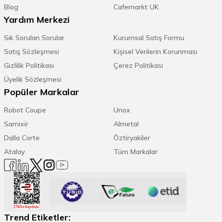
Cafemarkt
kahve dükkanınız için gerekli
Blog
Cafemarkt UK
tüm ekipmanları en uygun fiyatlarla sizlere
Yardım Merkezi
ulaştırıyor. Hızlı kargo ve taksit
avantajlarıyla online alışveriş yapmak için
Sık Sorulan Sorular
Kurumsal Satış Formu
internet sitemizi ziyaret edebilir,
0850 811
Satış Sözleşmesi
Kişisel Verilerin Korunması
12 23
no’lu telefondan ücretsiz danışmanlık
Gizlilik Politikası
Çerez Politikası
ve satış sonrası hizmet alabilirsiniz.
Üyelik Sözleşmesi
Popüler Markalar
Süt Potu Pitcher Modelleri
Robot Coupe
Unox
Paslanmaz çelikten üretilen kaliteli süt
Samixir
Almetal
potları kahve barlarınızın vazgeçilmezi
Dalla Corte
Öztiryakiler
olacak. Renk ve hacim seçenekleri
arasından sizin için en uygun olana karar
Atalay
Tüm Markalar
vermek ve satın almak için linke tıklayın;
https://www.cafemarkt.com/sut-potu-pitcher
Trend Etiketler: