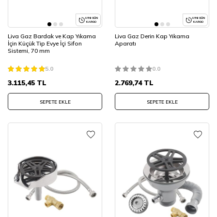
AYNI GÜN
AYNI GÜN
KARGO
KARGO
Liva Gaz Bardak ve Kap Yıkama
Liva Gaz Derin Kap Yıkama
İçin Küçük Tip Evye İçi Sifon
Aparatı
Sistemi, 70 mm
5.0
0.0
3.115,45
TL
2.769,74
TL
SEPETE EKLE
SEPETE EKLE