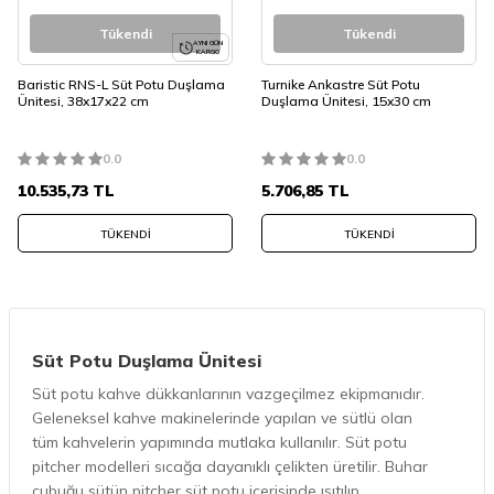
Tükendi
Tükendi
AYNI GÜN
KARGO
Baristic RNS-L Süt Potu Duşlama
Turnike Ankastre Süt Potu
Ünitesi, 38x17x22 cm
Duşlama Ünitesi, 15x30 cm
0.0
0.0
10.535,73
TL
5.706,85
TL
TÜKENDI
TÜKENDI
Süt Potu Duşlama Ünitesi
Süt potu kahve dükkanlarının vazgeçilmez ekipmanıdır.
Geleneksel kahve makinelerinde yapılan ve sütlü olan
tüm kahvelerin yapımında mutlaka kullanılır. Süt potu
pitcher modelleri sıcağa dayanıklı çelikten üretilir. Buhar
çubuğu sütün pitcher süt potu içerisinde ısıtılıp