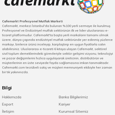
ergonomik ürünlerdir.
Bardak yıkama
musluğu
ya da
basınçlı bardak yıkama
aparatı
olarak da adlandırılabilirler. Kahve
makinesinin bulunduğu tezgaha kolaylıkla
Cafemarkt Profesyonel Mutfak Marketi
Cafemarkt, merkezi İstanbul'da bulunan %100 yerli sermaye ile kurulmuş
yerleştirebilir süt potunu kullandıktan hemen
Profesyonel ve Endüstriyel mutfak sektörünün ilk ve lider uluslararası e-
sonra saniyeler içerisinde temizleyebilirsiniz.
ticaret platformudur. Cafemarkt'ta başta yerli markaların tamamı olmak
Süt potunun kirli olarak tekrar kullanılması
üzere, dünya çapında endüstriyel mutfak sektöründe yer edinmiş yüzlerce
hem hijyen hem de tat açısından olumsuz
markayı, binlerce ürünü inceleyip, karşılaştırıp en uygun fiyatlarla satın
alabilirsiniz. Uluslararası e-ticareti 6 kıtaya ulaşan Cafemarkt, sektörel
sonuçlar doğurur. Damak zevkiniz ve
sivil toplum derneklerindeki görevleriyle sektör gelişimi vizyonu, teknolojiyi
müşteri memnuniyetiniz için cafemarkt.com’u
ve pazar değişimlerini hızlıca uygulayarak üreticinin, distribütörün ve
ziyaret ederek online satın alım
müşterilerinin en üste seviyede fayda sağlamasına imkan tanımaktadır.
yapabilirsiniz.
Cafemarkt.com tecrübeli satış ve müşteri memnuniyeti ekibiyle her zaman
bir tık yakınınızda.
Bardak Yıkama Musluğu Fiyatları
Bilgi
Yoğunkahve dükkanlarının vazgeçilmez
Hakkımızda
Banka Bilgilerimiz
ekipmanlarından olan pratik ürün işlevine
göre oldukça uygun fiyatlıdır. Dünyanın her
Export
Kariyer
yerine gönderim sağlayan lider firma
İletişim
Kurumsal Sitemiz