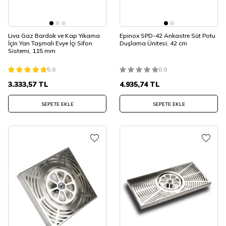
Liva Gaz Bardak ve Kap Yıkama
Epinox SPD-42 Ankastre Süt Potu
İçin Yan Taşmalı Evye İçi Sifon
Duşlama Ünitesi, 42 cm
Sistemi, 115 mm
5.0
0.0
3.333,57
TL
4.935,74
TL
SEPETE EKLE
SEPETE EKLE