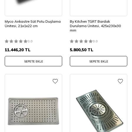
Myco Ankastre Süt Potu Duşlama
By Kitchen TGRT Bardak
Ünitesi, 21x1x22 cm
Durulama Ünitesi, 425x230x30
mm
0.0
0.0
11.446,20
TL
5.800,50
TL
SEPETE EKLE
SEPETE EKLE