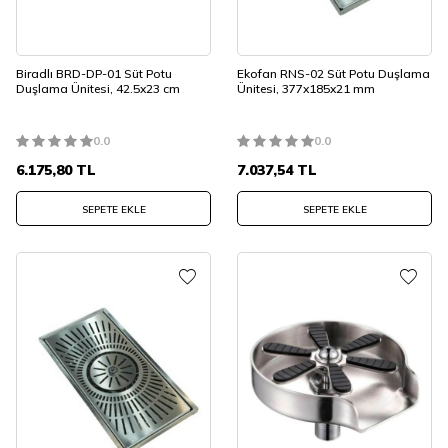
Biradlı BRD-DP-01 Süt Potu
Ekofan RNS-02 Süt Potu Duşlama
Duşlama Ünitesi, 42.5x23 cm
Ünitesi, 377x185x21 mm
0.0
0.0
6.175,80
TL
7.037,54
TL
SEPETE EKLE
SEPETE EKLE