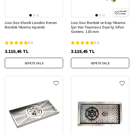
AYNI GÜN
KARGO
Liva Gaz Klasik Lavabo Kenarı
Liva Gaz Bardak ve Kap Yıkama
Bardak Yıkama Aparatı
İçin Yan Taşmasız Evye İçi Sifon
Sistemi, 115 mm
5.0
5.0
3.115,45
TL
3.115,45
TL
SEPETE EKLE
SEPETE EKLE