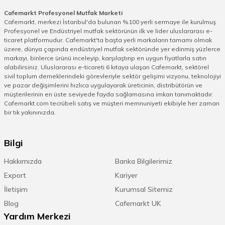
Cafemarkt Profesyonel Mutfak Marketi
Cafemarkt, merkezi İstanbul'da bulunan %100 yerli sermaye ile kurulmuş
Profesyonel ve Endüstriyel mutfak sektörünün ilk ve lider uluslararası e-
ticaret platformudur. Cafemarkt'ta başta yerli markaların tamamı olmak
üzere, dünya çapında endüstriyel mutfak sektöründe yer edinmiş yüzlerce
markayı, binlerce ürünü inceleyip, karşılaştırıp en uygun fiyatlarla satın
alabilirsiniz. Uluslararası e-ticareti 6 kıtaya ulaşan Cafemarkt, sektörel
sivil toplum derneklerindeki görevleriyle sektör gelişimi vizyonu, teknolojiyi
ve pazar değişimlerini hızlıca uygulayarak üreticinin, distribütörün ve
müşterilerinin en üste seviyede fayda sağlamasına imkan tanımaktadır.
Cafemarkt.com tecrübeli satış ve müşteri memnuniyeti ekibiyle her zaman
bir tık yakınınızda.
Bilgi
Hakkımızda
Banka Bilgilerimiz
Export
Kariyer
İletişim
Kurumsal Sitemiz
Blog
Cafemarkt UK
Yardım Merkezi