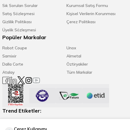
Sık Sorulan Sorular
Kurumsal Satış Formu
Satış Sözleşmesi
Kişisel Verilerin Korunması
Gizlilik Politikası
Çerez Politikası
Üyelik Sözleşmesi
Popüler Markalar
Robot Coupe
Unox
Samixir
Almetal
Dalla Corte
Öztiryakiler
Atalay
Tüm Markalar
Trend Etiketler:
Espresso Makinesi
Kahve Öğütücü
Daha Fazla
Çerez Kullanımı