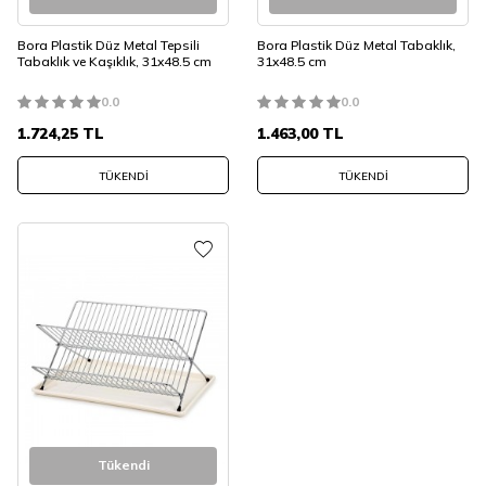
Bora Plastik Düz Metal Tepsili
Bora Plastik Düz Metal Tabaklık,
Tabaklık ve Kaşıklık, 31x48.5 cm
31x48.5 cm
0.0
0.0
1.724,25
TL
1.463,00
TL
TÜKENDI
TÜKENDI
Tükendi