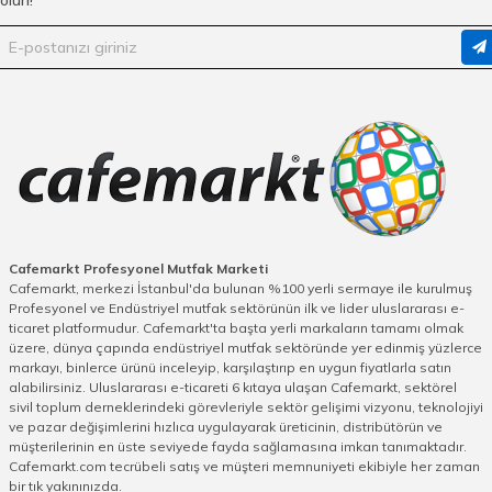
seçenekleri nerede satılır diyorsanız, ürün sayfalarını ziyaret edin,
detaylı bilgilere ulaşın.
Bulaşıklık Fiyatları
Açılır kapanır bulaşıklık seçeneği de sunan bulaşıklık kategorisi,
kullanıcıların ihtiyaçlarını karşılayacak ve onları memnun edecek
ürünlerden oluşmaktadır. Kaliteli malzemelerle üretilen bulaşıklıkları,
uzun yıllar boyunca gönül rahatlığıyla kullanabilirsiniz. Temizlik
açısından da büyük kolaylık sağlayan bulaşıklıklar, genel temizlik
ürünleriyle kolaylıkla hijyenik hale getirilebilir. Rengarenk ve cıvıl cıvıl
renk seçenekleriyle dikkat çeken ürünler, alanında en çok tavsiye
edilen markalarla size sunuluyor. Kurulduğu günden bu yana her daim
müşterilerinin memnuniyetini ve güvenli online satışı ilke edinen
Cafemarkt.com, en kaliteli modelleri en uygun fiyatlarla sizlere
Cafemarkt Profesyonel Mutfak Marketi
ulaştırıyor. Siz de en fonksiyonel ürünleri aynı gün kargo, güvenli satış
Cafemarkt, merkezi İstanbul'da bulunan %100 yerli sermaye ile kurulmuş
ve müşteri desteği farkıyla satın almak istiyorsanız, hemen
Profesyonel ve Endüstriyel mutfak sektörünün ilk ve lider uluslararası e-
beğendiğiniz ürünleri sepetinize ekleyin!
ticaret platformudur. Cafemarkt'ta başta yerli markaların tamamı olmak
üzere, dünya çapında endüstriyel mutfak sektöründe yer edinmiş yüzlerce
markayı, binlerce ürünü inceleyip, karşılaştırıp en uygun fiyatlarla satın
alabilirsiniz. Uluslararası e-ticareti 6 kıtaya ulaşan Cafemarkt, sektörel
sivil toplum derneklerindeki görevleriyle sektör gelişimi vizyonu, teknolojiyi
ve pazar değişimlerini hızlıca uygulayarak üreticinin, distribütörün ve
müşterilerinin en üste seviyede fayda sağlamasına imkan tanımaktadır.
Cafemarkt.com tecrübeli satış ve müşteri memnuniyeti ekibiyle her zaman
bir tık yakınınızda.