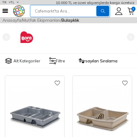
10.000 TL ve üzeri alışverişlerde kargo ücretsiz
TR
TL
0
Anasayfa
Mutfak Ekipmanları
Bulaşıklık
Alt Kategoriler
Filtre