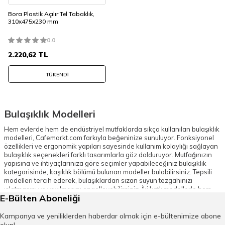
Bora Plastik Açılır Tel Tabaklık,
310x475x230 mm
0.0
2.220,62
TL
TÜKENDI
Bulaşıklık Modelleri
Hem evlerde hem de endüstriyel mutfaklarda sıkça kullanılan bulaşıklık
modelleri, Cafemarkt.com farkıyla beğeninize sunuluyor. Fonksiyonel
özellikleri ve ergonomik yapıları sayesinde kullanım kolaylığı sağlayan
bulaşıklık seçenekleri farklı tasarımlarla göz dolduruyor. Mutfağınızın
yapısına ve ihtiyaçlarınıza göre seçimler yapabileceğiniz bulaşıklık
kategorisinde, kaşıklık bölümü bulunan modeller bulabilirsiniz. Tepsili
modelleri tercih ederek, bulaşıklardan sızan suyun tezgahınızı
ıslatmasını ve yayılmasını engelleyebilirsiniz. İki katlı modellerle hem
E-Bülten Aboneliği
alandan tasarruf edebilir hem de çok sayıda bulaşığı kurutabilirsiniz.
Cafemarkt.com'un bulaşıklık kategorisinde, farklı malzemelerden
üretilmiş ürünler mevcuttur. Önceliklerinize göre plastik ya da metal
Kampanya ve yeniliklerden haberdar olmak için e-bültenimize abone
ürünleri satın alabilirsiniz. Bora Plastik gibi kaliteli markaların bulaşıklık
olun!