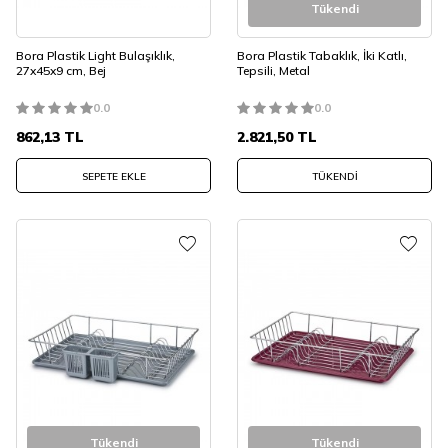
Tükendi
Bora Plastik Light Bulaşıklık,
Bora Plastik Tabaklık, İki Katlı,
27x45x9 cm, Bej
Tepsili, Metal
0.0
0.0
862,13
TL
2.821,50
TL
SEPETE EKLE
TÜKENDI
Tükendi
Tükendi