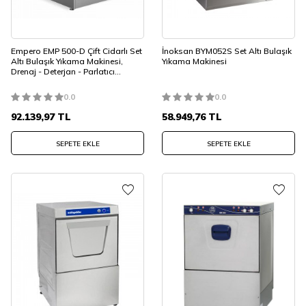
Empero EMP 500-D Çift Cidarlı Set
İnoksan BYM052S Set Altı Bulaşık
Altı Bulaşık Yıkama Makinesi,
Yıkama Makinesi
Drenaj - Deterjan - Parlatıcı
Pompalı
0.0
0.0
92.139,97
TL
58.949,76
TL
SEPETE EKLE
SEPETE EKLE