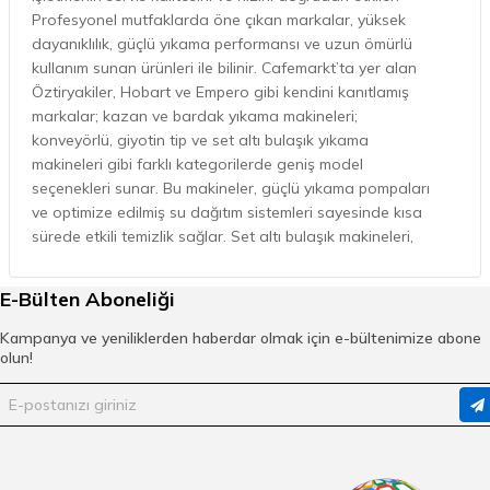
Profesyonel mutfaklarda öne çıkan markalar, yüksek
dayanıklılık, güçlü yıkama performansı ve uzun ömürlü
kullanım sunan ürünleri ile bilinir. Cafemarkt’ta yer alan
Öztiryakiler, Hobart ve Empero gibi kendini kanıtlamış
markalar; kazan ve bardak yıkama makineleri;
konveyörlü, giyotin tip ve set altı bulaşık yıkama
makineleri gibi farklı kategorilerde geniş model
seçenekleri sunar. Bu makineler, güçlü yıkama pompaları
ve optimize edilmiş su dağıtım sistemleri sayesinde kısa
sürede etkili temizlik sağlar. Set altı bulaşık makineleri,
sınırlı alana sahip küçük işletmeler için kompakt ve pratik
bir çözüm sunarken, giyotin tip makineler yüksek hacimli
E-Bülten Aboneliği
bulaşık yıkama ihtiyacı olan restoranlar ve oteller için
idealdir. Bardak yıkama makineleri ise özellikle kafe ve
Kampanya ve yeniliklerden haberdar olmak için e-bültenimize abone
barlarda hızlı döngü süreleri ile dikkat çeker.
olun!
Cafemarkt’ın sunduğu ürün çeşitliliği, farklı kapasite ve
kullanım senaryolarına uygun modelleri birlikte sunarak
işletmelerin performans ve alan yönetimi açısından
doğru tercihi yapmasını kolaylaştırır.