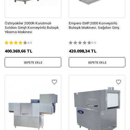
Öztiryakiler 2000R Kurutmalı
Empero EMP.2000 Konveyörlü
Soldan Girişli Konveyörlü Bulaşık
Bulaşık Makinesi, Sağdan Giriş
Yıkama Makinesi
4.0
0.0
400.369,66
TL
420.098,34
TL
SEPETE EKLE
SEPETE EKLE