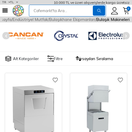
10.000 TL ve üzeri alışverişlerde kargo ücretsiz
TR
TL
0
asayfa
Endüstriyel Mutfak
Bulaşıkhane Ekipmanları
Bulaşık Makineleri
Alt Kategoriler
Filtre