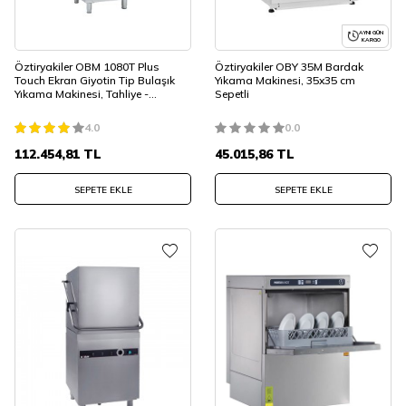
AYNI GÜN
KARGO
Öztiryakiler OBM 1080T Plus
Öztiryakiler OBY 35M Bardak
Touch Ekran Giyotin Tip Bulaşık
Yıkama Makinesi, 35x35 cm
Yıkama Makinesi, Tahliye -
Sepetli
Durulama - Parlatıcı - Deterjan
Pompalı
4.0
0.0
112.454,81
TL
45.015,86
TL
SEPETE EKLE
SEPETE EKLE