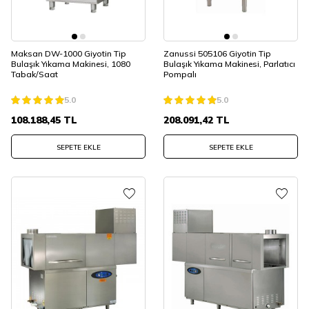
Maksan DW-1000 Giyotin Tip
Zanussi 505106 Giyotin Tip
Bulaşık Yıkama Makinesi, 1080
Bulaşık Yıkama Makinesi, Parlatıcı
Tabak/Saat
Pompalı
5.0
5.0
108.188,45
TL
208.091,42
TL
SEPETE EKLE
SEPETE EKLE