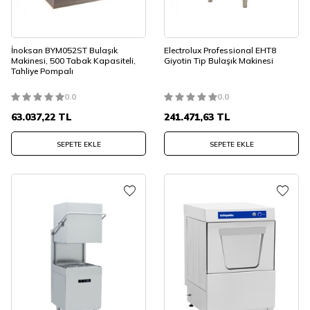
İnoksan BYM052ST Bulaşık
Electrolux Professional EHT8
Makinesi, 500 Tabak Kapasiteli,
Giyotin Tip Bulaşık Makinesi
Tahliye Pompalı
0.0
0.0
63.037,22
TL
241.471,63
TL
SEPETE EKLE
SEPETE EKLE