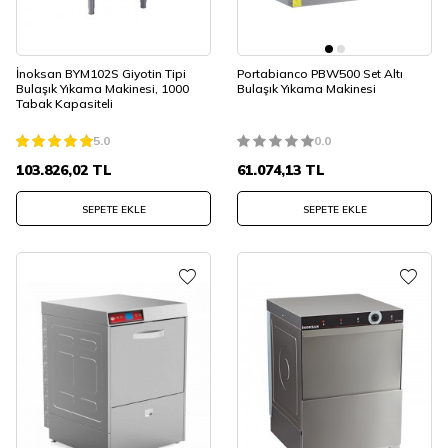
İnoksan BYM102S Giyotin Tipi
Portabianco PBW500 Set Altı
Bulaşık Yıkama Makinesi, 1000
Bulaşık Yıkama Makinesi
Tabak Kapasiteli
5.0
0.0
103.826,02
TL
61.074,13
TL
SEPETE EKLE
SEPETE EKLE