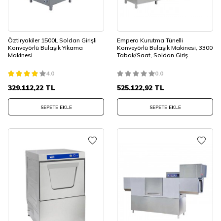
Öztiryakiler 1500L Soldan Girişli
Empero Kurutma Tünelli
Konveyörlü Bulaşık Yıkama
Konveyörlü Bulaşık Makinesi, 3300
Makinesi
Tabak/Saat, Soldan Giriş
4.0
0.0
329.112,22
TL
525.122,92
TL
SEPETE EKLE
SEPETE EKLE