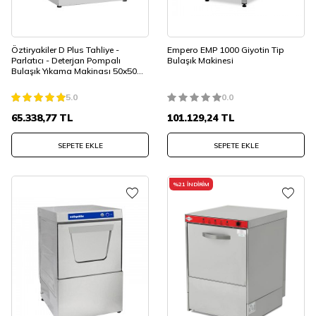
Öztiryakiler D Plus Tahliye -
Empero EMP 1000 Giyotin Tip
Parlatıcı - Deterjan Pompalı
Bulaşık Makinesi
Bulaşık Yıkama Makinası 50x50
cm Sepetli
5.0
0.0
65.338,77
TL
101.129,24
TL
SEPETE EKLE
SEPETE EKLE
%
21
İNDIRIM