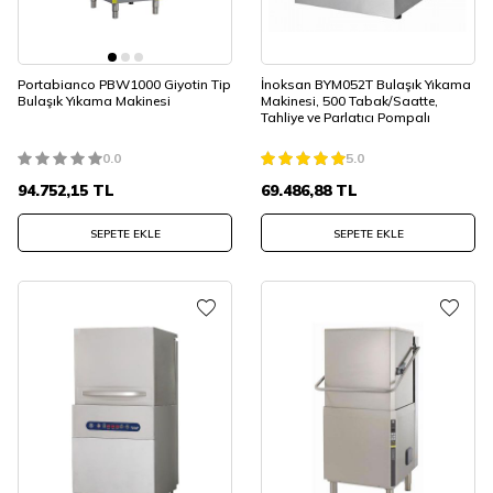
Portabianco PBW1000 Giyotin Tip
İnoksan BYM052T Bulaşık Yıkama
Bulaşık Yıkama Makinesi
Makinesi, 500 Tabak/Saatte,
Tahliye ve Parlatıcı Pompalı
0.0
5.0
94.752,15
TL
69.486,88
TL
SEPETE EKLE
SEPETE EKLE