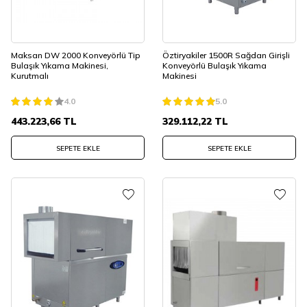
Maksan DW 2000 Konveyörlü Tip
Öztiryakiler 1500R Sağdan Girişli
Bulaşık Yıkama Makinesi,
Konveyörlü Bulaşık Yıkama
Kurutmalı
Makinesi
4.0
5.0
443.223,66
TL
329.112,22
TL
SEPETE EKLE
SEPETE EKLE