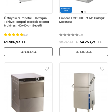
KAMPANYALI
ÜRÜN
Öztiryakiler Parlatıcı - Deterjan -
Empero EMP.500 Set Altı Bulaşık
Tahliye Pompalı Bardak Yıkama
Makinesi
Makinesi, 40x40 cm Sepetli
5.0
0.0
61.986,97
TL
69.067,52
TL
54.253,21
TL
SEPETE EKLE
SEPETE EKLE