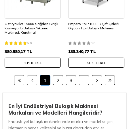
Öztiryakiler 1500R Sağdan Girişli
Empero EMP.1000-D Çift Çidarlı
Konveyörlü Bulaşık Yıkama
Giyotin Tipi Bulaşık Makinesi
Makinesi, Kurutmalı
5.0
0.0
380.980,17
TL
133.340,77
TL
SEPETE EKLE
SEPETE EKLE
1
2
3
…
En İyi Endüstriyel Bulaşık Makinesi
Markaları ve Modelleri Hangileridir?
Endüstriyel bulaşık makinelerinde marka ve model seçimi,
işletmenin servis kalitesini ve hızını doğrudan etkiler.