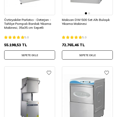
Öztiryakiler Parlatıcı - Deterjan -
Maksan DW-500 Set Altı Bulaşık
Tahliye Pompalı Bardak Yıkama
Yıkama Makinesi
Makinesi, 35x35 cm Sepetli
5.0
5.0
55.198,53
TL
72.765,46
TL
SEPETE EKLE
SEPETE EKLE