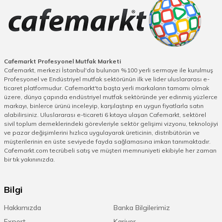
Sanayi Tipi Bulaşık Makinesi Fiyatlarını
Belirleyen Teknik Özellikler Nelerdir?
Sanayi tipi bulaşık makinesi
fiyatları, ürünün teknik
altyapısı ve sunduğu özellikler doğrultusunda değişkenlik
gösterir. Belirleyici unsurların başında makinenin
kapasitesi gelir. Saatlik yıkama kapasitesi arttıkça
Cafemarkt Profesyonel Mutfak Marketi
Cafemarkt, merkezi İstanbul'da bulunan %100 yerli sermaye ile kurulmuş
cihazın motor gücü, pompa sistemi ve su ısıtma
Profesyonel ve Endüstriyel mutfak sektörünün ilk ve lider uluslararası e-
performansı da yükselir. Kullanılan paslanmaz çelik
ticaret platformudur. Cafemarkt'ta başta yerli markaların tamamı olmak
kalitesi, makinenin hijyen ve dayanıklılık açısından uzun
üzere, dünya çapında endüstriyel mutfak sektöründe yer edinmiş yüzlerce
ömürlü olmasını sağladığı için fiyatlandırmada önemli bir
markayı, binlerce ürünü inceleyip, karşılaştırıp en uygun fiyatlarla satın
alabilirsiniz. Uluslararası e-ticareti 6 kıtaya ulaşan Cafemarkt, sektörel
rol oynar. Makinelerin sahip olduğu teknolojik
sivil toplum derneklerindeki görevleriyle sektör gelişimi vizyonu, teknolojiyi
donanımlar, maliyete etki eden faktörler arasındadır.
ve pazar değişimlerini hızlıca uygulayarak üreticinin, distribütörün ve
Otomatik deterjan ve parlatıcı dozajlama sistemleri,
müşterilerinin en üste seviyede fayda sağlamasına imkan tanımaktadır.
enerji ve su tasarrufu sağlayan yıkama programları, çift
Cafemarkt.com tecrübeli satış ve müşteri memnuniyeti ekibiyle her zaman
cidarlı gövde yapısı ve düşük ses seviyesinde çalışma
bir tık yakınınızda.
gibi özellikler, cihazın değerini arttırır. Dijital kontrol
panelleri ve kullanıcı dostu arayüzler, kullanım kolaylığı
Bilgi
sağlayarak operasyonel verimliliği yükseltir. Cafemarkt’ta
yer alan farklı model seçenekleri, giriş seviyesi ve üst
Hakkımızda
Banka Bilgilerimiz
segment ürünler ile işletmelerin bütçelerine uygun
Export
Kariyer