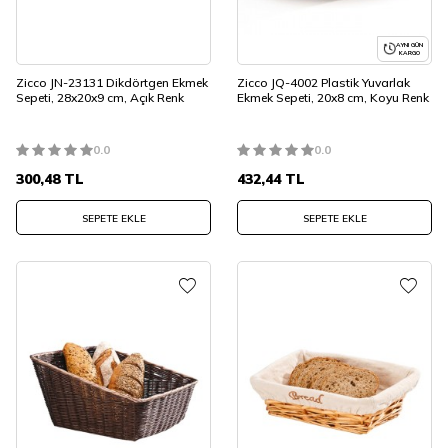
AYNI GÜN
KARGO
Zicco JN-23131 Dikdörtgen Ekmek
Zicco JQ-4002 Plastik Yuvarlak
Sepeti, 28x20x9 cm, Açık Renk
Ekmek Sepeti, 20x8 cm, Koyu Renk
0.0
0.0
300,48
TL
432,44
TL
SEPETE EKLE
SEPETE EKLE