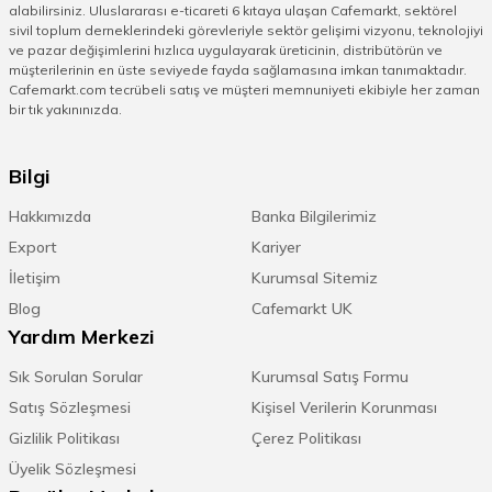
alabilirsiniz. Uluslararası e-ticareti 6 kıtaya ulaşan Cafemarkt, sektörel
sivil toplum derneklerindeki görevleriyle sektör gelişimi vizyonu, teknolojiyi
ve pazar değişimlerini hızlıca uygulayarak üreticinin, distribütörün ve
müşterilerinin en üste seviyede fayda sağlamasına imkan tanımaktadır.
Cafemarkt.com tecrübeli satış ve müşteri memnuniyeti ekibiyle her zaman
bir tık yakınınızda.
Bilgi
Hakkımızda
Banka Bilgilerimiz
Export
Kariyer
İletişim
Kurumsal Sitemiz
Blog
Cafemarkt UK
Yardım Merkezi
Sık Sorulan Sorular
Kurumsal Satış Formu
Satış Sözleşmesi
Kişisel Verilerin Korunması
Gizlilik Politikası
Çerez Politikası
Üyelik Sözleşmesi