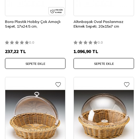
AYNI GÜN
KARGO
Bora Plastik Hobby Çok Amaçlı
Altınbaşak Oval Paslanmaz
Sepet, 17x24.5 cm,
Ekmek Sepeti, 20x15x7 cm
0.0
0.0
237,22
TL
1.096,90
TL
SEPETE EKLE
SEPETE EKLE