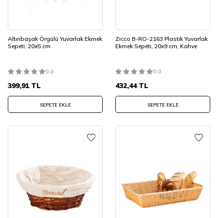
Altınbaşak Örgülü Yuvarlak Ekmek
Zicco B-RO-2163 Plastik Yuvarlak
Sepeti, 20x5 cm
Ekmek Sepeti, 20x9 cm, Kahve
0.0
0.0
399,91
TL
432,44
TL
SEPETE EKLE
SEPETE EKLE