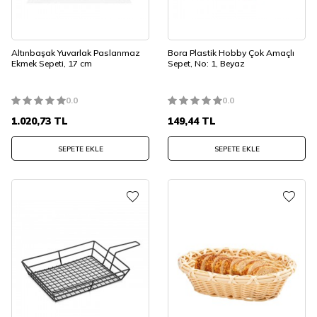
Altınbaşak Yuvarlak Paslanmaz
Bora Plastik Hobby Çok Amaçlı
Ekmek Sepeti, 17 cm
Sepet, No: 1, Beyaz
0.0
0.0
1.020,73
TL
149,44
TL
SEPETE EKLE
SEPETE EKLE