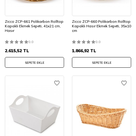
Zicco ZCP-661 Polikarbon Rolltop
Zicco ZCP-660 Polikarbon Rolltop
Kapaklı Ekmek Sepeti, 41x21 cm,
Kapaklı Hasır Ekmek Sepeti, 35x10
Hasır
cm
0.0
0.0
2.615,52
TL
1.866,92
TL
SEPETE EKLE
SEPETE EKLE