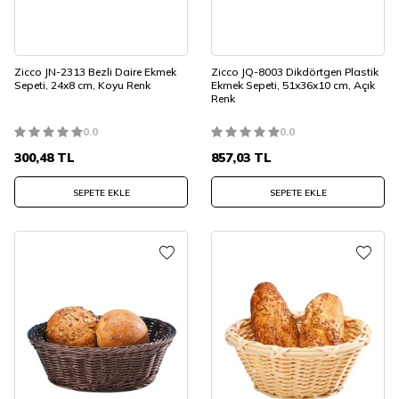
Zicco JN-2313 Bezli Daire Ekmek
Zicco JQ-8003 Dikdörtgen Plastik
Sepeti, 24x8 cm, Koyu Renk
Ekmek Sepeti, 51x36x10 cm, Açık
Renk
0.0
0.0
300,48
TL
857,03
TL
SEPETE EKLE
SEPETE EKLE