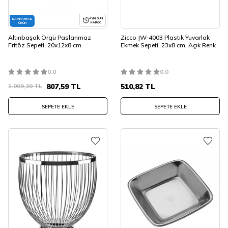
AYNI GÜN
KAMPANYALI
KARGO
ÜRÜN
Altınbaşak Örgü Paslanmaz
Zicco JW-4003 Plastik Yuvarlak
Fritöz Sepeti, 20x12x8 cm
Ekmek Sepeti, 23x8 cm, Açık Renk
0.0
0.0
1.009,30
TL
807,59
TL
510,82
TL
SEPETE EKLE
SEPETE EKLE