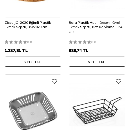
Zicco JQ-2020 Eğimli Plastik
Bora Plastik Hasır Desenli Oval
Ekmek Sepeti, 35x20x9 cm
Ekmek Sepeti, Bez Kaplamalı, 24
cm
0.0
0.0
1.337,81
TL
388,74
TL
SEPETE EKLE
SEPETE EKLE