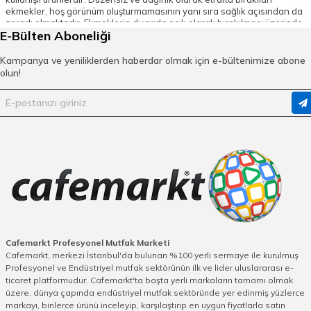
ekmekler, hoş görünüm oluşturmamasının yanı sıra sağlık açısından da
zararlı olmaktadır. Ekmeklerin dışarıda açık olarak bırakılması üzerinde
E-Bülten Aboneliği
bakteri üremesine sebep olur ve hava, nem gibi faktörlere maruz
kaldığı için ekmeklerin çabuk bayatlamasına sebep olur. Hem bu
unsurlar hem de masanıza şıklık katması sebebiyle ekmek sepeti
Kampanya ve yeniliklerden haberdar olmak için e-bültenimize abone
modelleri tercih edecekseniz ve nerede satılır diye düşünüyorsanız
olun!
doğru yerdesiniz.
Ekmek Sepeti Fiyatları
Ekmeklerinizi sağlıklı bir şekilde muhafaza ederken masanıza hoş bir
görünüm sağlamanıza yardımcı olacak ekmek sepetleri plastik, ahşap,
hasır, paslanmaz çelik modellerine ve ebatlarına göre farklı fiyatlarda
karşınıza çıkmaktadır. Renkleri de tarzları gibi farklılık gösteren bu
sepetlerden masanıza en uygun olanını geniş ürün yelpazesi
arasından tercih edebilirsiniz. Mutfağınız için doğru ekmek sepetini
tercih ederken yapıldığı maddenin doğallığı ve kalitesi ekmeğinizin
sağlıklı kalması açısından epeyce önemlidir. Profesyonel mutfaklar
tarafından da tavsiye edilen ve mutfakların en çok tercih ettiklerinden
olan Zicco, Altınbaşak, Bora Plastik gibi kaliteli markaların ürünlerine
Cafemarkt.com'dan online satış rahatlığıyla ulaşabilirsiniz. Seçtiğiniz
Cafemarkt Profesyonel Mutfak Marketi
ürünü olduğunuz yerden satın alabilirsiniz. Bilgi ve sorularınız için
Cafemarkt, merkezi İstanbul'da bulunan %100 yerli sermaye ile kurulmuş
online destek ekibinden yardım alabileceğinizi de unutmamalısınız.
Profesyonel ve Endüstriyel mutfak sektörünün ilk ve lider uluslararası e-
ticaret platformudur. Cafemarkt'ta başta yerli markaların tamamı olmak
üzere, dünya çapında endüstriyel mutfak sektöründe yer edinmiş yüzlerce
markayı, binlerce ürünü inceleyip, karşılaştırıp en uygun fiyatlarla satın