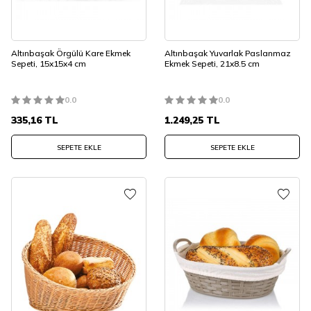
Altınbaşak Örgülü Kare Ekmek
Altınbaşak Yuvarlak Paslanmaz
Sepeti, 15x15x4 cm
Ekmek Sepeti, 21x8.5 cm
0.0
0.0
335,16
TL
1.249,25
TL
SEPETE EKLE
SEPETE EKLE