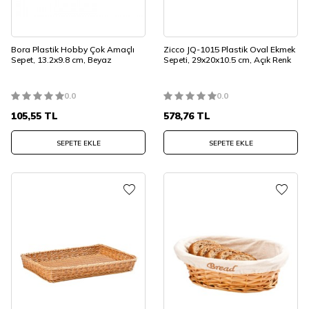
Bora Plastik Hobby Çok Amaçlı
Zicco JQ-1015 Plastik Oval Ekmek
Sepet, 13.2x9.8 cm, Beyaz
Sepeti, 29x20x10.5 cm, Açık Renk
0.0
0.0
105,55
TL
578,76
TL
SEPETE EKLE
SEPETE EKLE