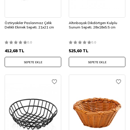
Öztiryakiler Paslanmaz Çelik
Altınbaşak Dikdörtgen Kulplu
Delikli Ekmek Sepeti, 21x21 cm
Sunum Sepeti, 28x18x5.5 cm
0.0
0.0
412,68
TL
525,60
TL
SEPETE EKLE
SEPETE EKLE