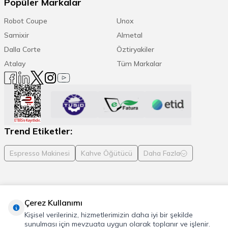
Popüler Markalar
Robot Coupe
Unox
Samixir
Almetal
Dalla Corte
Öztiryakiler
Atalay
Tüm Markalar
Trend Etiketler:
Espresso Makinesi
Kahve Öğütücü
Daha Fazla
Çerez Kullanımı
© 2026 Cafemarkt, Tüm hakları saklıdır
Kişisel verileriniz, hizmetlerimizin daha iyi bir şekilde
T
-Soft
E-Ticaret
Sistemleriyle Hazırlanmıştır.
sunulması için mevzuata uygun olarak toplanır ve işlenir.