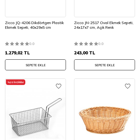
Zicco JQ-4206 Dikdörtgen Plastik
Zicco JN-2517 Oval Ekmek Sepeti,
Ekmek Sepeti, 40x29x5 cm
24x17x7 cm, Açık Renk
0.0
0.0
1.279,02
TL
243,00
TL
SEPETE EKLE
SEPETE EKLE
%
20
İNDIRIM