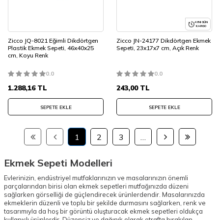
AYNI GÜN
KARGO
Zicco JQ-8021 Eğimli Dikdörtgen
Zicco JN-24177 Dikdörtgen Ekmek
Plastik Ekmek Sepeti, 46x40x25
Sepeti, 23x17x7 cm, Açık Renk
cm, Koyu Renk
0.0
0.0
1.288,16
TL
243,00
TL
SEPETE EKLE
SEPETE EKLE
1
2
3
…
Ekmek Sepeti Modelleri
Evlerinizin, endüstriyel mutfaklarınızın ve masalarınızın önemli
parçalarından birisi olan ekmek sepetleri mutfağınızda düzeni
sağlarken görselliği de güçlendirecek ürünlerdendir. Masalarınızda
ekmeklerin düzenli ve toplu bir şekilde durmasını sağlarken, renk ve
tasarımıyla da hoş bir görüntü oluşturacak ekmek sepetleri oldukça
kullanışlı ürünlerdir. Düzensiz ve dağınık olarak etrafta bırakılan