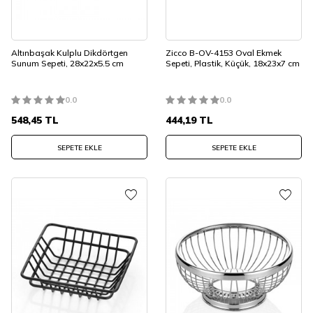
Altınbaşak Kulplu Dikdörtgen
Zicco B-OV-4153 Oval Ekmek
Sunum Sepeti, 28x22x5.5 cm
Sepeti, Plastik, Küçük, 18x23x7 cm
0.0
0.0
548,45
TL
444,19
TL
SEPETE EKLE
SEPETE EKLE