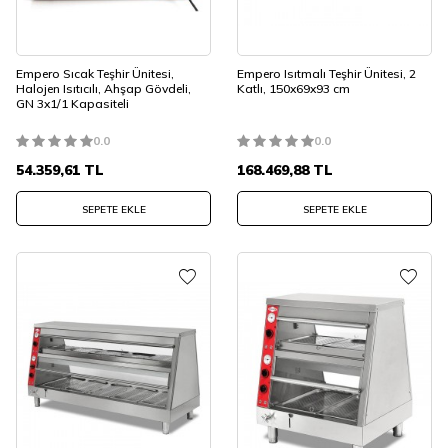
Empero Sıcak Teşhir Ünitesi,
Empero Isıtmalı Teşhir Ünitesi, 2
Halojen Isıtıcılı, Ahşap Gövdeli,
Katlı, 150x69x93 cm
GN 3x1/1 Kapasiteli
0.0
0.0
54.359,61
TL
168.469,88
TL
SEPETE EKLE
SEPETE EKLE