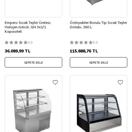
Empero Sıcak Teşhir Ünitesi,
Öztiryakiler Borulu Tip Sıcak Teşhir
Halojen Isıtıcılı, GN 3x1/1
Dolabı, 360 L
Kapasiteli
0.0
0.0
36.089,99
TL
115.888,76
TL
SEPETE EKLE
SEPETE EKLE