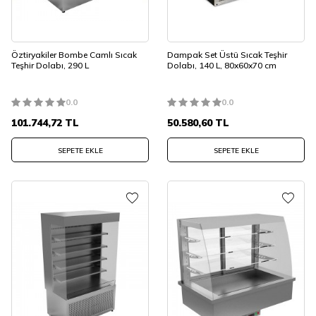
Öztiryakiler Bombe Camlı Sıcak
Dampak Set Üstü Sıcak Teşhir
Teşhir Dolabı, 290 L
Dolabı, 140 L, 80x60x70 cm
0.0
0.0
101.744,72
TL
50.580,60
TL
SEPETE EKLE
SEPETE EKLE