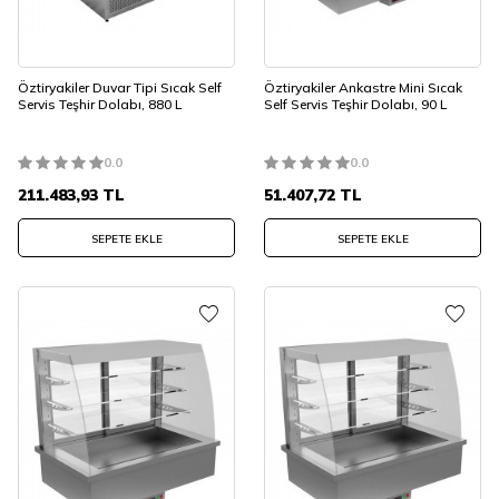
Öztiryakiler Duvar Tipi Sıcak Self
Öztiryakiler Ankastre Mini Sıcak
Servis Teşhir Dolabı, 880 L
Self Servis Teşhir Dolabı, 90 L
0.0
0.0
211.483,93
TL
51.407,72
TL
SEPETE EKLE
SEPETE EKLE