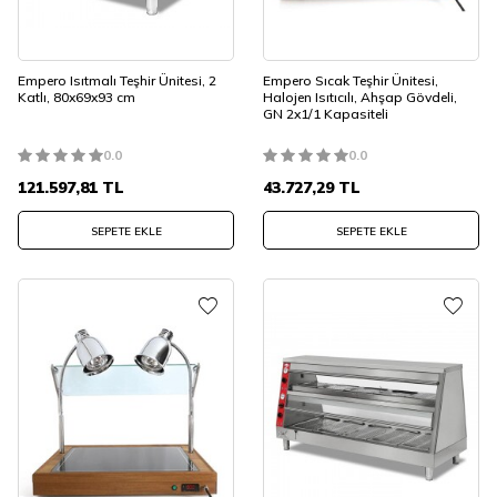
Empero Isıtmalı Teşhir Ünitesi, 2
Empero Sıcak Teşhir Ünitesi,
Katlı, 80x69x93 cm
Halojen Isıtıcılı, Ahşap Gövdeli,
GN 2x1/1 Kapasiteli
0.0
0.0
121.597,81
TL
43.727,29
TL
SEPETE EKLE
SEPETE EKLE