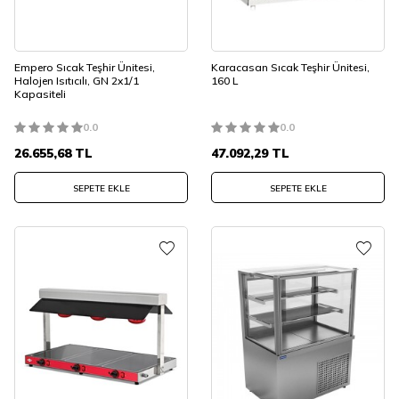
Empero Sıcak Teşhir Ünitesi,
Karacasan Sıcak Teşhir Ünitesi,
Halojen Isıtıcılı, GN 2x1/1
160 L
Kapasiteli
0.0
0.0
26.655,68
TL
47.092,29
TL
SEPETE EKLE
SEPETE EKLE