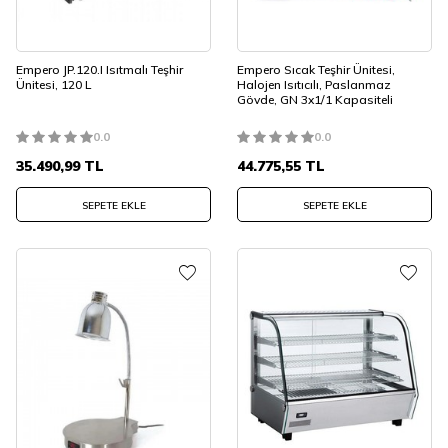
Empero JP.120.I Isıtmalı Teşhir
Empero Sıcak Teşhir Ünitesi,
Ünitesi, 120 L
Halojen Isıtıcılı, Paslanmaz
Gövde, GN 3x1/1 Kapasiteli
0.0
0.0
35.490,99
TL
44.775,55
TL
SEPETE EKLE
SEPETE EKLE