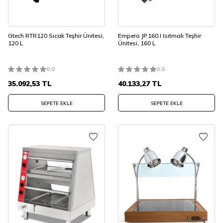
Gtech RTR120 Sıcak Teşhir Ünitesi,
Empero JP.160.I Isıtmalı Teşhir
120 L
Ünitesi, 160 L
0.0
0.0
35.092,53
TL
40.133,27
TL
SEPETE EKLE
SEPETE EKLE