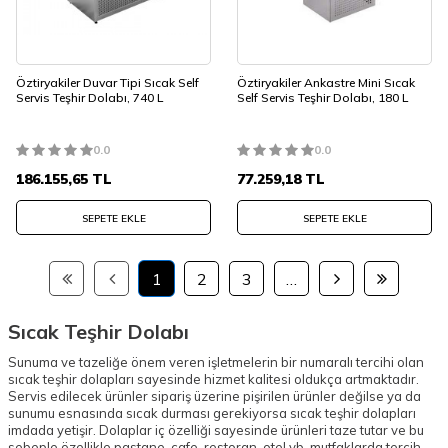
Öztiryakiler Duvar Tipi Sıcak Self
Öztiryakiler Ankastre Mini Sıcak
Servis Teşhir Dolabı, 740 L
Self Servis Teşhir Dolabı, 180 L
0.0
0.0
186.155,65
TL
77.259,18
TL
SEPETE EKLE
SEPETE EKLE
1
2
3
…
Sıcak Teşhir Dolabı
Sunuma ve tazeliğe önem veren işletmelerin bir numaralı tercihi olan
sıcak teşhir dolapları sayesinde hizmet kalitesi oldukça artmaktadır.
Servis edilecek ürünler sipariş üzerine pişirilen ürünler değilse ya da
sunumu esnasında sıcak durması gerekiyorsa sıcak teşhir dolapları
imdada yetişir. Dolaplar iç özelliği sayesinde ürünleri taze tutar ve bu
sebeple özellikle pastane, cafe, restoran, otel vb. mutfaklarda tercih