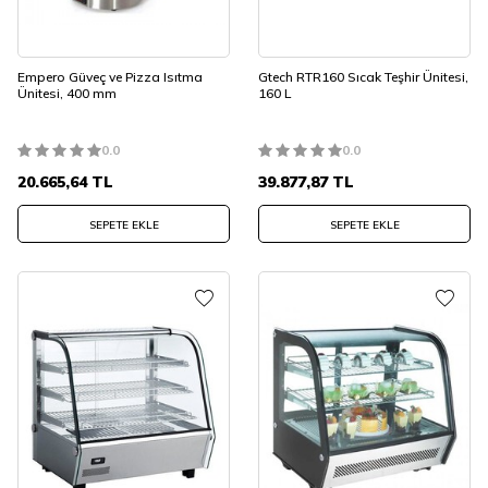
Empero Güveç ve Pizza Isıtma
Gtech RTR160 Sıcak Teşhir Ünitesi,
Ünitesi, 400 mm
160 L
0.0
0.0
20.665,64
TL
39.877,87
TL
SEPETE EKLE
SEPETE EKLE