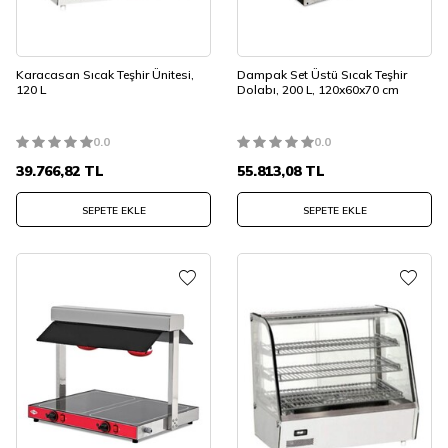
Karacasan Sıcak Teşhir Ünitesi,
Dampak Set Üstü Sıcak Teşhir
120 L
Dolabı, 200 L, 120x60x70 cm
0.0
0.0
39.766,82
TL
55.813,08
TL
SEPETE EKLE
SEPETE EKLE