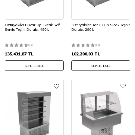
Öztiryakiler Duvar Tipi Sıcak Self
Öztiryakiler Borulu Tip Sıcak Teşhir
Servis Teşhir Dolabı, 490 L
Dolabı, 290 L
0.0
0.0
135.431,87
TL
102.200,03
TL
SEPETE EKLE
SEPETE EKLE