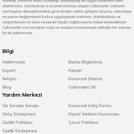
markayı, binlerce ürünü inceleyip, karşılaştırıp en uygun fiyatlarla satın
alabilirsiniz. Uluslararası e-ticareti 6 kıtaya ulaşan Cafemarkt, sektörel
sivil toplum derneklerindeki görevleriyle sektör gelişimi vizyonu, teknolojiyi
ve pazar değişimlerini hızlıca uygulayarak üreticinin, distribütörün ve
müşterilerinin en üste seviyede fayda sağlamasına imkan tanımaktadır.
Cafemarkt.com tecrübeli satış ve müşteri memnuniyeti ekibiyle her zaman
bir tık yakınınızda.
Bilgi
Hakkımızda
Banka Bilgilerimiz
Export
Kariyer
İletişim
Kurumsal Sitemiz
Blog
Cafemarkt UK
Yardım Merkezi
Sık Sorulan Sorular
Kurumsal Satış Formu
Satış Sözleşmesi
Kişisel Verilerin Korunması
Gizlilik Politikası
Çerez Politikası
Üyelik Sözleşmesi