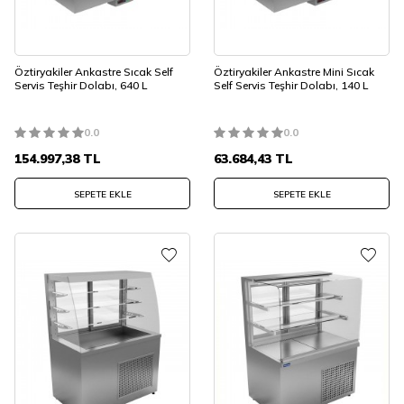
Öztiryakiler Ankastre Sıcak Self
Öztiryakiler Ankastre Mini Sıcak
Servis Teşhir Dolabı, 640 L
Self Servis Teşhir Dolabı, 140 L
0.0
0.0
154.997,38
TL
63.684,43
TL
SEPETE EKLE
SEPETE EKLE