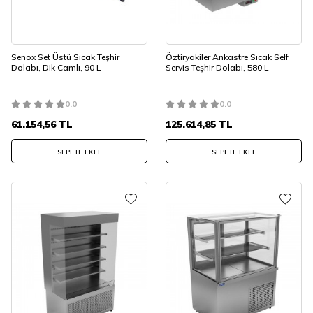
Senox Set Üstü Sıcak Teşhir
Öztiryakiler Ankastre Sıcak Self
Dolabı, Dik Camlı, 90 L
Servis Teşhir Dolabı, 580 L
0.0
0.0
61.154,56
TL
125.614,85
TL
SEPETE EKLE
SEPETE EKLE