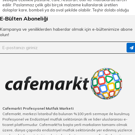
edilir. Paslanmaz çelik gibi birçok malzeme kullanılarak üretilen
dolaplar kare, bombeli ya da oval şekilde olabilir. Teşhir dolabı olduğu
için tüm sıcak teşhir dolaplarının ön tarafı şeffaf camdan üretilmektedir.
E-Bülten Aboneliği
Sıcak Teşhir Dolabı Modelleri
Kampanya ve yeniliklerden haberdar olmak için e-bültenimize abone
Günlük üretim ve satış yapan işletmelerde ürünün taze olması tercih
olun!
sebebidir. Taze kalmış, güzel muhafaza edilen ürünler hızlı satışı sağlar.
Muhafaza etmenin en önemli etmenleri ortam ısısı, muhafaza dolabı ve
mekan sıcaklığıdır. Ürünlerin taze olması için hava almadan doğru ısıda
beklemesi gerekmektedir. Sıcak teşhir dolapları uygun şartları
sağlarken aynı zamanda ürünlerinde sergilenmesini de sağlar. Ürün
hacmine ve mekan büyüklüğüne göre tercih edilebilecek dolap çeşitleri
mevcuttur. Düz ya da çok katlı sıcak teşhir dolapları bulunmaktadır.
Ürünün sıcak kalmasını sağlayan stantlar da bulunmaktadır. Üzerindeki
ısı kaynağı sayesinde yemeği sıcak tutabilir.
Sıcak Teşhir Dolabı Fiyatları
Gelir kaynağı üretmenize yardımcı olan dolaplar oldukça uygun
fiyatlıdır. Kalitesi ve güvencesi sayesinde uzun süreler kullanabilirsiniz.
İşletmeniz için uygun ürün bulduktan sonra sıcak teşhir dolabını en ucuz
Cafemarkt Profesyonel Mutfak Marketi
fiyat ile cafemarkt.com’dan satın alabilirsiniz. Tecrübeli satış
Cafemarkt, merkezi İstanbul'da bulunan %100 yerli sermaye ile kurulmuş
ekibimizden destek almak için bize ulaşabilirsiniz.
Profesyonel ve Endüstriyel mutfak sektörünün ilk ve lider uluslararası e-
ticaret platformudur. Cafemarkt'ta başta yerli markaların tamamı olmak
üzere, dünya çapında endüstriyel mutfak sektöründe yer edinmiş yüzlerce