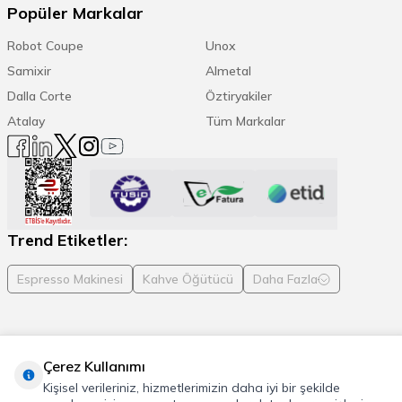
Popüler Markalar
Robot Coupe
Unox
Samixir
Almetal
Dalla Corte
Öztiryakiler
Atalay
Tüm Markalar
Trend Etiketler:
Espresso Makinesi
Kahve Öğütücü
Daha Fazla
Çerez Kullanımı
© 2026 Cafemarkt, Tüm hakları saklıdır
Kişisel verileriniz, hizmetlerimizin daha iyi bir şekilde
T
-Soft
E-Ticaret
Sistemleriyle Hazırlanmıştır.