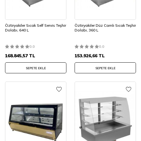
Öztiryakiler Sıcak Self Servis Teşhir
Öztiryakiler Düz Camlı Sıcak Teşhir
Dolabı, 640 L
Dolabı, 360 L
0.0
0.0
168.845,57
TL
153.926,66
TL
SEPETE EKLE
SEPETE EKLE