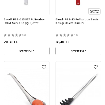
AYNI GÜN
KARGO
Biradlı PSS-11DSEF Polikarbon
Biradlı PSS-13 Polikarbon Servis
Delikli Servis Kaşığı, Şeffaf
Kaşığı, 34 cm, Kırmızı
0.0
0.0
70,80
TL
86,40
TL
SEPETE EKLE
SEPETE EKLE