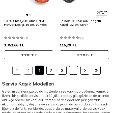
AYNI GÜN
KARGO
100% Chef Çelik Lotus Delikli
Epinox SK-1 Silikon Spagetti
Havyar Kaşığı, 16 cm, 10 Adet
Kaşığı, 32 cm, Siyah
0.0
0.0
3.753,66
TL
115,29
TL
SEPETE EKLE
SEPETE EKLE
1
2
3
…
Servis Kaşık Modelleri
Gelen misafirlerinize ya da müşterilerinize yapmış olduğunuz yemekleri
özenli bir şekilde servis etmek küçük bir detay gibi gözükse de aslında
oldukça önemli bir konudur. Yemeği servis ederken pek çok farklı
ekipmana ihtiyaç duyarız ve servis kaşıkları da bunlardan bir tanesidir.
Eğer siz de farklı renklerde, ebatlarda ve materyallerde servis kaşık
modelleri arıyor ve nerede satılır merak ediyorsanız, bu konuda uzman