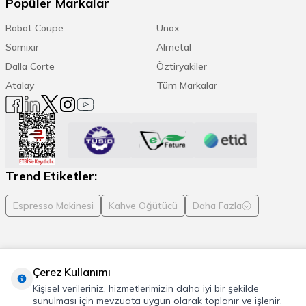
Popüler Markalar
Robot Coupe
Unox
Samixir
Almetal
Dalla Corte
Öztiryakiler
Atalay
Tüm Markalar
Trend Etiketler:
Espresso Makinesi
Kahve Öğütücü
Daha Fazla
Çerez Kullanımı
© 2026 Cafemarkt, Tüm hakları saklıdır
Kişisel verileriniz, hizmetlerimizin daha iyi bir şekilde
T
-Soft
E-Ticaret
Sistemleriyle Hazırlanmıştır.
sunulması için mevzuata uygun olarak toplanır ve işlenir.