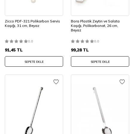
Zicco PDF-321 Polikarbon Servis
Bora Plastik Zeytin ve Salata
Kaşığı, 31 cm, Beyaz
Kaşığı, Polikarbonat, 26 cm,
Beyaz
0.0
0.0
91,45
TL
99,28
TL
SEPETE EKLE
SEPETE EKLE