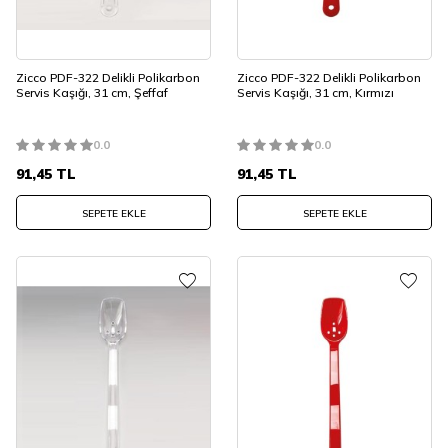
Zicco PDF-322 Delikli Polikarbon
Zicco PDF-322 Delikli Polikarbon
Servis Kaşığı, 31 cm, Şeffaf
Servis Kaşığı, 31 cm, Kırmızı
0.0
0.0
91,45
TL
91,45
TL
SEPETE EKLE
SEPETE EKLE