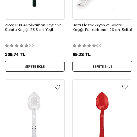
Zicco P-004 Polikarbon Zeytin ve
Bora Plastik Zeytin ve Salata
Salata Kaşığı, 26.5 cm, Yeşil
Kaşığı, Polikarbonat, 26 cm, Şeffaf
0.0
0.0
109,74
TL
99,28
TL
SEPETE EKLE
SEPETE EKLE