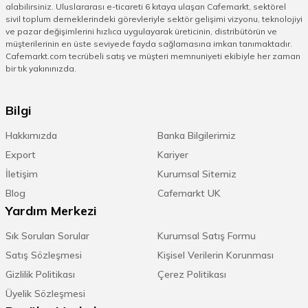
alabilirsiniz. Uluslararası e-ticareti 6 kıtaya ulaşan Cafemarkt, sektörel
sivil toplum derneklerindeki görevleriyle sektör gelişimi vizyonu, teknolojiyi
ve pazar değişimlerini hızlıca uygulayarak üreticinin, distribütörün ve
müşterilerinin en üste seviyede fayda sağlamasına imkan tanımaktadır.
Cafemarkt.com tecrübeli satış ve müşteri memnuniyeti ekibiyle her zaman
bir tık yakınınızda.
Bilgi
Hakkımızda
Banka Bilgilerimiz
Export
Kariyer
İletişim
Kurumsal Sitemiz
Blog
Cafemarkt UK
Yardım Merkezi
Sık Sorulan Sorular
Kurumsal Satış Formu
Satış Sözleşmesi
Kişisel Verilerin Korunması
Gizlilik Politikası
Çerez Politikası
Üyelik Sözleşmesi