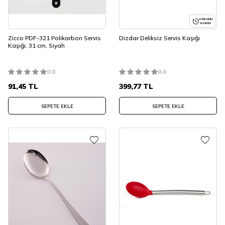
AYNI GÜN
KARGO
Zicco PDF-321 Polikarbon Servis
Dizdar Deliksiz Servis Kaşığı
Kaşığı, 31 cm, Siyah
0.0
0.0
91,45
TL
399,77
TL
SEPETE EKLE
SEPETE EKLE