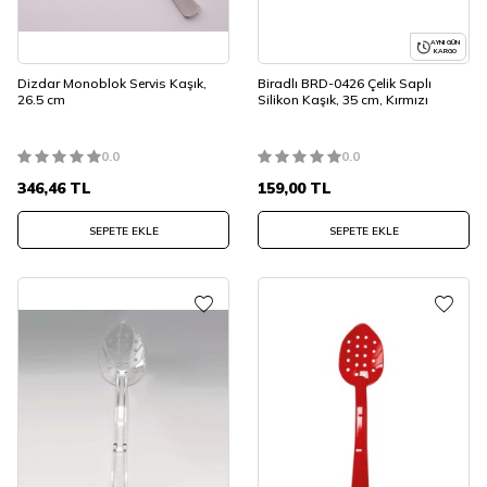
AYNI GÜN
KARGO
Dizdar Monoblok Servis Kaşık,
Biradlı BRD-0426 Çelik Saplı
26.5 cm
Silikon Kaşık, 35 cm, Kırmızı
0.0
0.0
346,46
TL
159,00
TL
SEPETE EKLE
SEPETE EKLE