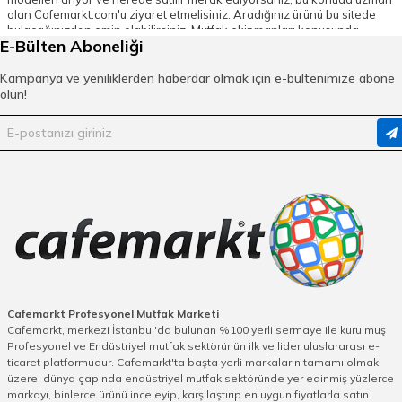
olan Cafemarkt.com'u ziyaret etmelisiniz. Aradığınız ürünü bu sitede
bulacağınızdan emin olabilirsiniz. Mutfak ekipmanları konusunda
E-Bülten Aboneliği
profesyonel çözümler sunan Cafemarkt.com, servislerinizin mükemmel
olması için en ince detayına kadar düşünmekte ve buna uygun ürünler
sunmaktadır. Servis kaşık modellerini, mutfak ekipmanları kategorisi
Kampanya ve yeniliklerden haberdar olmak için e-bültenimize abone
altında bulmanız mümkün.
olun!
Servis Kaşık Fiyatları
Mutfak ekipmanı alanındaki tüm eksiklerinizi giderebilecek çeşitte ürün
sunan Cafemarkt.com üzerinde, bütçenize uygun fiyatlara satın
alabileceğiniz birbirinden farklı servis kaşık modellerini de buluyor
olacaksınız. Sitede beğeninize sunulan Bora Plastik, Emsa, Öztiryakiler
ve Zicco marka servis kaşıklarından en azından bir tanesi
ihtiyaçlarınızı kesinlikle karşılıyor olacak! Kırmızı, turkuaz, yeşil ya da
mor; sade bir tarzınız varsa beyaz ya da siyah - tek yapmanız gereken
hangi rengin sizi yansıtıyor olduğuna karar vermeniz. Sonrasında
Cafemarkt.com online satış sitesi üzerinden tek bir tıkla istemiş
olduğunuz ürüne sahip olabilirsiniz. Bir kere kullandıktan sonra
arkadaşlarınıza da tavsiye edeceğiniz kesin! Konu ile ilgili tüm bilgi ve
sorularınız için online destek ekibinden yardım alabilirsiniz.
Cafemarkt Profesyonel Mutfak Marketi
Cafemarkt, merkezi İstanbul'da bulunan %100 yerli sermaye ile kurulmuş
Profesyonel ve Endüstriyel mutfak sektörünün ilk ve lider uluslararası e-
ticaret platformudur. Cafemarkt'ta başta yerli markaların tamamı olmak
üzere, dünya çapında endüstriyel mutfak sektöründe yer edinmiş yüzlerce
markayı, binlerce ürünü inceleyip, karşılaştırıp en uygun fiyatlarla satın