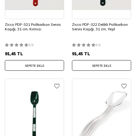
Zicco PDF-321 Polikarbon Servis
Zicco PDF-322 Delikli Polikarbon
Kaşığı, 31 cm, Kırmızı
Servis Kaşığı, 31 cm, Yeşil
0.0
0.0
91,45
TL
91,45
TL
SEPETE EKLE
SEPETE EKLE