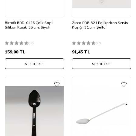
Biradlı BRD-0426 Çelik Saplı
Zicco PDF-321 Polikarbon Servis
Silikon Kaşık, 35 cm, Siyah
Kaşığı, 31 cm, Şeffaf
0.0
0.0
159,00
TL
91,45
TL
SEPETE EKLE
SEPETE EKLE