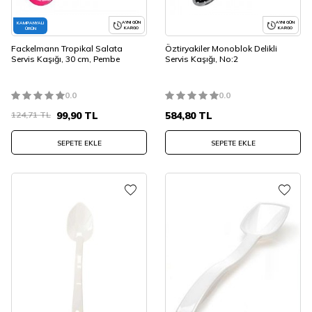
AYNI GÜN
AYNI GÜN
KAMPANYALI
KARGO
KARGO
ÜRÜN
Fackelmann Tropikal Salata
Öztiryakiler Monoblok Delikli
Servis Kaşığı, 30 cm, Pembe
Servis Kaşığı, No:2
0.0
0.0
124,71
TL
99,90
TL
584,80
TL
SEPETE EKLE
SEPETE EKLE