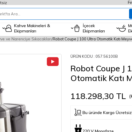
Fı
tsiz
Kahve Makineleri &
İçecek
M
Ekipmanları
Ekipmanları
E
ve ve Narenciye Sıkacakları
Robot Coupe J 100 Ultra Otomatik Katı Meyv
ÜRÜN KODU :
057.56100B
Robot Coupe J 1
Otomatik Katı 
118.298,30
TL
(
Bu üründe Kargo Ücretsiz
220 V Monofaze