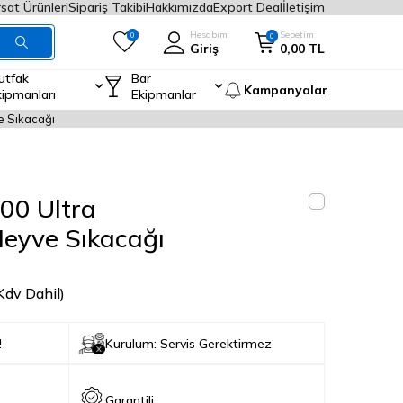
rsat Ürünleri
Sipariş Takibi
Hakkımızda
Export Deal
İletişim
Hesabım
Sepetim
0
0
Giriş
0,00
TL
utfak
Bar
Kampanyalar
kipmanları
Ekipmanlar
e Sıkacağı
00 Ultra
Meyve Sıkacağı
Kdv Dahil)
!
Kurulum: Servis Gerektirmez
Garantili