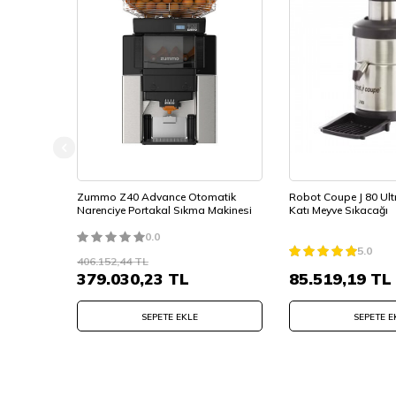
Zummo Z40 Advance Otomatik
Robot Coupe J 80 Ul
Narenciye Portakal Sıkma Makinesi
Katı Meyve Sıkacağı
0.0
5.0
406.152,44
TL
379.030,23
TL
85.519,19
TL
SEPETE EKLE
SEPETE E