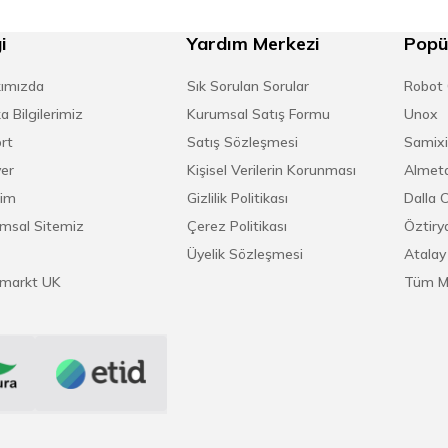
i
Yardım Merkezi
Popü
ımızda
Sık Sorulan Sorular
Robot
a Bilgilerimiz
Kurumsal Satış Formu
Unox
rt
Satış Sözleşmesi
Samixi
yer
Kişisel Verilerin Korunması
Almeta
şim
Gizlilik Politikası
Dalla 
msal Sitemiz
Çerez Politikası
Öztirya
Üyelik Sözleşmesi
Atalay
markt UK
Tüm M