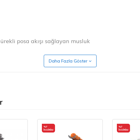
 sürekli posa akışı sağlayan musluk
ezgah üstü şeffaf biriktirme kabı
Daha Fazla Göster
 mm
r
%
7
%
7
İNDIRIM
İNDIRIM