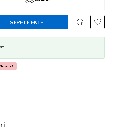
SEPETE EKLE
niz
Klavuzu
ri