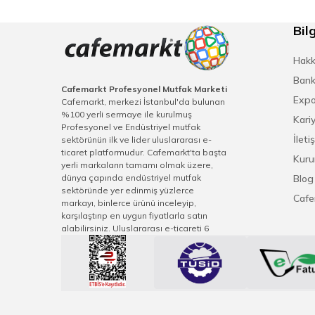
Bilg
Hakk
Bank
Cafemarkt Profesyonel Mutfak Marketi
Expo
Cafemarkt, merkezi İstanbul'da bulunan
%100 yerli sermaye ile kurulmuş
Kari
Profesyonel ve Endüstriyel mutfak
İleti
sektörünün ilk ve lider uluslararası e-
ticaret platformudur. Cafemarkt'ta başta
Kuru
yerli markaların tamamı olmak üzere,
dünya çapında endüstriyel mutfak
Blog
sektöründe yer edinmiş yüzlerce
Cafe
markayı, binlerce ürünü inceleyip,
karşılaştırıp en uygun fiyatlarla satın
alabilirsiniz. Uluslararası e-ticareti 6
kıtaya ulaşan Cafemarkt, sektörel sivil
toplum derneklerindeki görevleriyle
sektör gelişimi vizyonu, teknolojiyi ve
pazar değişimlerini hızlıca uygulayarak
üreticinin, distribütörün ve müşterilerinin
en üste seviyede fayda sağlamasına