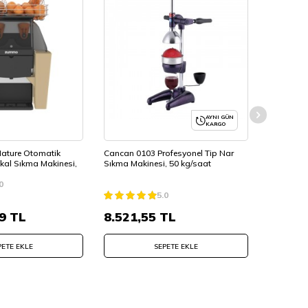
AYNI GÜN
KARGO
ture Otomatik
Cancan 0103 Profesyonel Tip Nar
Zummo Z1
kal Sıkma Makinesi,
Sıkma Makinesi, 50 kg/saat
Narenciye
Inox
0
5.0
357.753,9
9
TL
8.521,55
TL
333.8
PETE EKLE
SEPETE EKLE