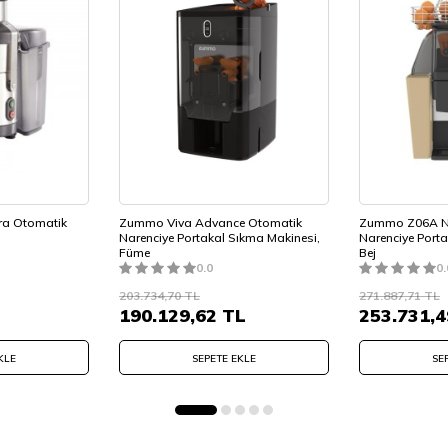
tra Otomatik
Zummo Viva Advance Otomatik
Zummo Z06A Na
Narenciye Portakal Sıkma Makinesi,
Narenciye Porta
Füme
Bej
0.0
0.
203.734,70
TL
271.887,71
TL
190.129,62
TL
253.731,4
KLE
SEPETE EKLE
SE