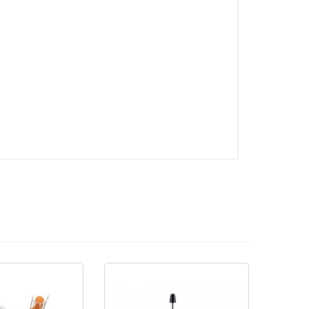
%
7
İNDIRIM