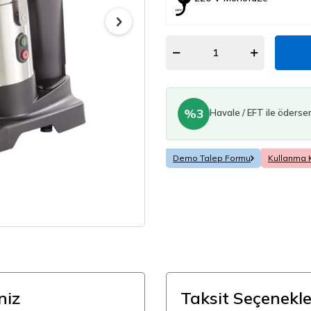
%3
Havale / EFT ile öderse
Demo Talep Formu
Kullanma 
niz
Taksit Seçenekle