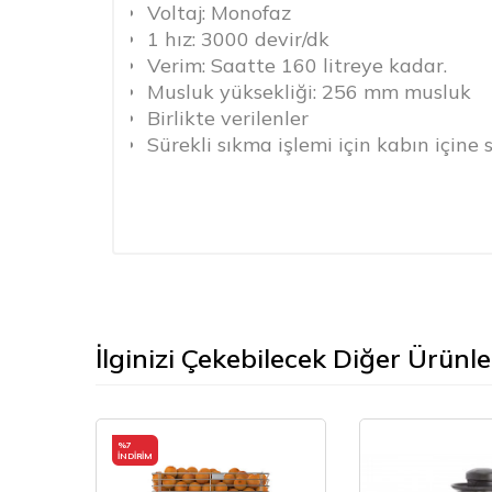
Voltaj: Monofaz
1 hız: 3000 devir/dk
Verim: Saatte 160 litreye kadar.
Musluk yüksekliği: 256 mm musluk
Birlikte verilenler
Sürekli sıkma işlemi için kabın içine
Geniş kapasiteli 7,2 litre hacminde t
Damlama tepsisi
Boyutları (UxDxY): 235 x 538 x 596
Toplam ağırlık: 15.4 Kg
İlginizi Çekebilecek Diğer Ürünle
%
7
İNDIRIM