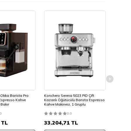
Okka Barista Pro
Konchero Serena 5023 PID Çift
Faema E98
Espresso Kahve
Kazanlı Öğütücülü Barista Espresso
Otomatik 
 Bakır
Kahve Makinesi, 1 Gruplu
2 Gruplu,
0
0.0
TL
33.204,71
TL
224.7