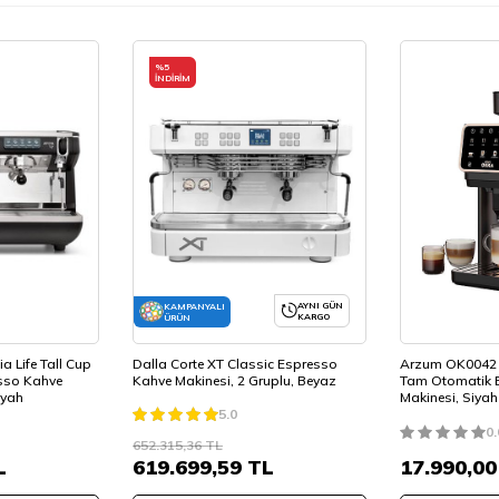
%
5
İNDIRIM
F 50Hz
AYNI GÜN
KAMPANYALI
KARGO
ÜRÜN
a Life Tall Cup
Dalla Corte XT Classic Espresso
Arzum OK0042 
sso Kahve
Kahve Makinesi, 2 Gruplu, Beyaz
Tam Otomatik 
iyah
Makinesi, Siyah
5.0
0.
652.315,36
TL
L
619.699,59
TL
17.990,00