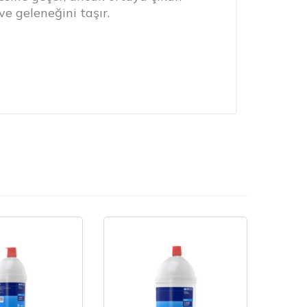
ve geleneğini taşır.
cıya ihtiyaç duymadan bağımsız olarak
e olanak tanır. Yani yıkama ve sipariş
 beklemeye gerek yok.
rji ve zamandan tasarruf.
llanan herkesin takdir edeceği küçük bir
 yaptıkları işin hayret verici bir hal
basmalı düğme paneli, tıpkı barista'nın
 Gücü Kontrol sistemi gibi, operatörün