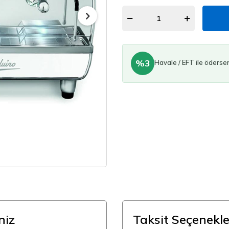
%3
Havale / EFT ile öderse
niz
Taksit Seçenekle