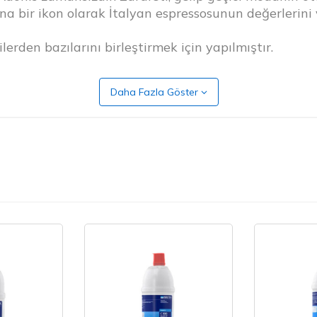
ına bir ikon olarak İtalyan espressosunun değerlerini 
erden bazılarını birleştirmek için yapılmıştır.
 kadar programlanabilir.
onu ile her bir demleme kafası, harici bir zamanlayı
Daha Fazla Göster
rubun bağımsız olarak otomatik olarak temizlenmesin
e kalitesinin olası riski altında günün sonuna kadar
zaman açılıp kapanacak şekilde programlanabilir. Ene
kahve filtresi çıkışını eğilmeden izleyebiliyor. Onu ku
e müşteriye yönlendirme becerisine sahip olduklarında
levsellikle birleştirir; benzersiz taç yaprağı benzeri 
 çubuğunu açıp kapatmasını sağlayan yenilikçi Buhar
ezgisel hale getirecek şekilde konumlandırılmıştır. .