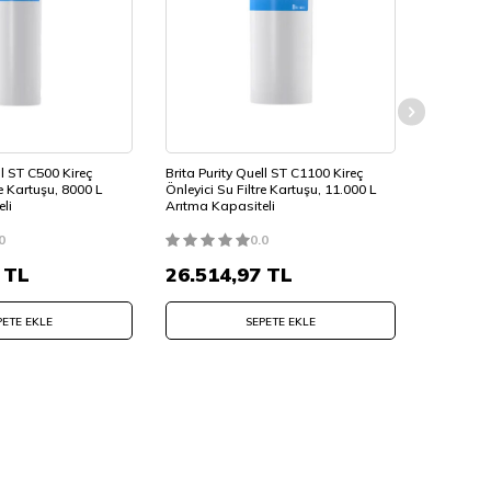
deki basıncı izleyerek yapar ve
bardağı ararken son derece önemli olan
ll ST C500 Kireç
Brita Purity Quell ST C1100 Kireç
Brita Purit
re Kartuşu, 8000 L
Önleyici Su Filtre Kartuşu, 11.000 L
Ayarı %0
li
Arıtma Kapasiteli
0
0.0
TL
26.514,97
TL
5.312,
PETE EKLE
SEPETE EKLE