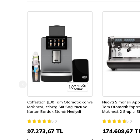
Volt - 220V
Watt - 4500
Volt - 220V
Watt - 5000
Amp çekişi - 23Güç: 4500W
Gerilim: 208-240V 50-60Hz 380TRI
Buhar hunisi kapasitesi: 17,3 lt
Kahve kazanı kapasitesi: 0,7 lt.
Net ağırlığı: 91 kg
AYNI GÜN
KARGO
Coffeetech JL30 Tam Otomatik Kahve
Nuova Simonelli Appi
Makinesi, Iceberg Süt Soğutucu ve
Tam Otomatik Espre
Karton Bardak Standı Hediyeli
Makinesi, 2 Gruplu, S
5.0
5.0
97.273,67
TL
174.609,67
T