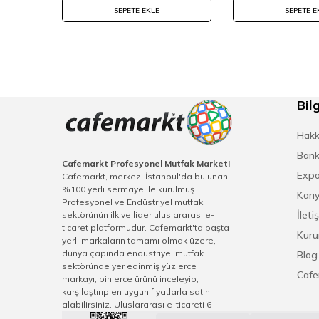
SEPETE EKLE
SEPETE E
Bilg
Hakk
Bank
Cafemarkt Profesyonel Mutfak Marketi
Expo
Cafemarkt, merkezi İstanbul'da bulunan
%100 yerli sermaye ile kurulmuş
Kari
Profesyonel ve Endüstriyel mutfak
İleti
sektörünün ilk ve lider uluslararası e-
ticaret platformudur. Cafemarkt'ta başta
Kuru
yerli markaların tamamı olmak üzere,
dünya çapında endüstriyel mutfak
Blog
sektöründe yer edinmiş yüzlerce
Cafe
markayı, binlerce ürünü inceleyip,
karşılaştırıp en uygun fiyatlarla satın
alabilirsiniz. Uluslararası e-ticareti 6
kıtaya ulaşan Cafemarkt, sektörel sivil