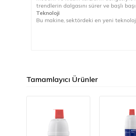
trendlerin dalgasını sürer ve başlı baş
Teknoloji
Bu makine, sektördeki en yeni teknolojil
Hacimsel Dozlama : Baş başına 4 doza
Shot Timer : Dahili shot timer fonksiy
zamanlanabilir.
Otomatik Temizleme: Adonis, her bir g
alma aynı anda yapılabilir. Artık kahv
Enerji Tasarrufu : Adonis istediğiniz 
Ters ayna: Ters ayna ile barista artık 
Tamamlayıcı Ürünler
öngörü.
Konfor
Bir baristanın yeteneklerini bardağa v
aldığına inanıyoruz.
Adonis üzerindeki kontroller estetiği iş
kolu basit bir şekilde çevirerek buhar
yaptığı her hareketi hem basit hem de s
Kontrol