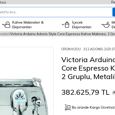
Fı
tsiz
Kahve Makineleri &
İçecek
M
Ekipmanları
Ekipmanları
E
neleri
Victoria Arduino Adonis Style Core Espresso Kahve Makinesi, 2 Gru
ÜRÜN KODU :
312.ADONIS.2GR.S
Victoria Arduin
Core Espresso K
2 Gruplu, Metali
382.625,79
TL
(
Bu üründe Kargo Ücretsiz