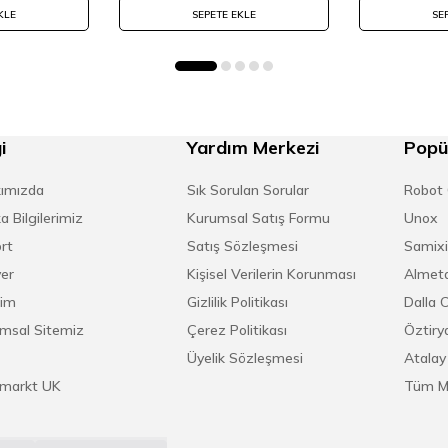
KLE
SEPETE EKLE
SE
i
Yardım Merkezi
Popü
ımızda
Sık Sorulan Sorular
Robot
a Bilgilerimiz
Kurumsal Satış Formu
Unox
rt
Satış Sözleşmesi
Samixi
yer
Kişisel Verilerin Korunması
Almeta
şim
Gizlilik Politikası
Dalla 
msal Sitemiz
Çerez Politikası
Öztirya
Üyelik Sözleşmesi
Atalay
markt UK
Tüm M