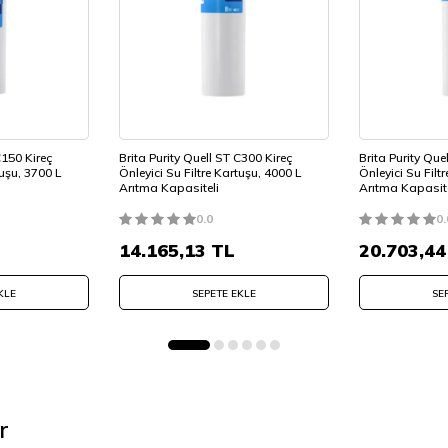
spresso ekstraksiyonlarını garanti eder. Bunu sistem
basıncı kademeli olarak artırır. Mümkün olan en iyi 
C150 Kireç
Brita Purity Quell ST C300 Kireç
Brita Purity Que
tuşu, 3700 L
Önleyici Su Filtre Kartuşu, 4000 L
Önleyici Su Filt
Arıtma Kapasiteli
Arıtma Kapasite
0.0
0.
14.165,13
TL
20.703,44
KLE
SEPETE EKLE
SE
r