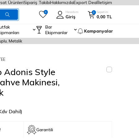
rsat Ürünleri
Sipariş Takibi
Hakkımızda
Export Deal
İletişim
Hesabım
Sepetim
0
0
Giriş
0,00
TL
utfak
Bar
Kampanyalar
kipmanları
Ekipmanlar
plu, Metalik
TEE
o Adonis Style
ahve Makinesi,
k
Kdv Dahil)
!
Garantili