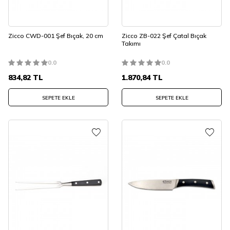
Zicco CWD-001 Şef Bıçak, 20 cm
Zicco ZB-022 Şef Çatal Bıçak
Takımı
0.0
0.0
834,82
TL
1.870,84
TL
SEPETE EKLE
SEPETE EKLE