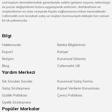
sivil toplum derneklerindeki görevleriyle sektör gelişimi vizyonu, teknolojiyi
yapısı sayesinde paslanma ve deformasyona karşı
ve pazar değişimlerini hızlıca uygulayarak üreticinin, distribütörün ve
dayanıklıdır. Bu özellik, profesyonel mutfaklarda
müşterilerinin en üste seviyede fayda sağlamasına imkan tanımaktadır.
bıçakların yoğun kullanıldığı ortamlarda büyük avantaj
Cafemarkt.com tecrübeli satış ve müşteri memnuniyeti ekibiyle her zaman
sağlar. Sap malzemeleri de bıçak kalitesinin önemli bir
bir tık yakınınızda.
parçasıdır. Ahşap saplar doğal ve estetik bir görünüm
sunarken, hijyen açısından düzenli bakım gerektirir.
Bilgi
Kompozit ve plastik saplar ise kaymaz özellikleri ile öne
çıkar. Özellikle uzun süreli kullanımda güvenli bir
Hakkımızda
Banka Bilgilerimiz
kavrama sağlar. Kaliteli bıçaklarda sap ve bıçak
Export
Kariyer
arasındaki birleşim noktası özenle tasarlanır. Bu,
kullanım kolaylığı ve dayanıklılık açısından önemlidir.
İletişim
Kurumsal Sitemiz
Cafemarkt’ta yer alan paslanmaz çelik şef bıçakları,
Blog
Cafemarkt UK
malzeme kalitesinden ödün vermeden uzun yıllar
Yardım Merkezi
güvenle kullanılabilecek ürünlerdir.
Sık Sorulan Sorular
Kurumsal Satış Formu
Şef Bıçağı Kesme Performansı ve Uç
Satış Sözleşmesi
Kişisel Verilerin Korunması
Dayanıklılığı Nasıldır?
Gizlilik Politikası
Çerez Politikası
Bir şef bıçağının en çok aranan özelliği yüksek kesme
Üyelik Sözleşmesi
performansıdır. Keskin bıçak yüzeyi, malzemeleri
Popüler Markalar
parçalamadan, ezmeden ve şekillerini bozmadan keser.