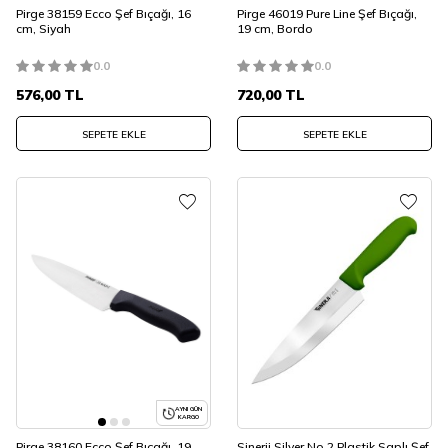
Pirge 38159 Ecco Şef Bıçağı, 16
Pirge 46019 Pure Line Şef Bıçağı,
cm, Siyah
19 cm, Bordo
0.0
0.0
576,00
TL
720,00
TL
SEPETE EKLE
SEPETE EKLE
AYNI GÜN
KARGO
Pirge 38160 Ecco Şef Bıçağı, 19
Sinerji Silver No 2 Plastik Saplı Şef