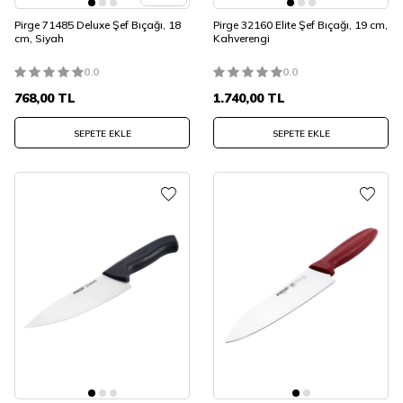
Pirge 71485 Deluxe Şef Bıçağı, 18
Pirge 32160 Elite Şef Bıçağı, 19 cm,
cm, Siyah
Kahverengi
0.0
0.0
768,00
TL
1.740,00
TL
SEPETE EKLE
SEPETE EKLE