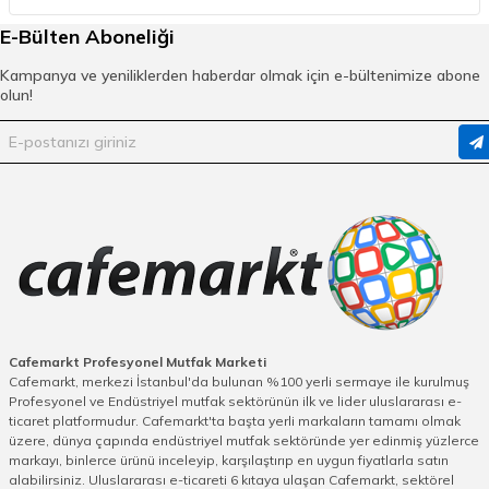
çeşitlendirilmiştir. Profesyonel mutfaklarda kullanılan
E-Bülten Aboneliği
büyük boy bıçaklardan, ev kullanıcılarının pratik olarak
tercih ettiği çok yönlü bıçaklara kadar geniş seçenekler
Kampanya ve yeniliklerden haberdar olmak için e-bültenimize abone
vardır. Bu modellerin ortak özelliği, uzun süre keskinliğini
olun!
koruyan sağlam çelik yapılarıdır. Bıçakların tasarımında
görsellik ve işlevsellik ön plandadır. Kimi modeller modern
sap tasarımlarıyla öne çıkarken, kimileri geleneksel
yapılarıyla kullanıcıların alışkanlıklarına hitap eder.
Kullanıcı dostu yapıları sayesinde usta şefler ya da
yemek yapmayı seven amatörler için uygun çözümler
sunar.
Şef Bıçağı Malzeme Kalitesi ve Paslanmaz
Çelik Avantajları Nelerdir?
Bir şef bıçağının en önemli özelliği, üretildiği malzemedir.
Cafemarkt Profesyonel Mutfak Marketi
Cafemarkt, merkezi İstanbul'da bulunan %100 yerli sermaye ile kurulmuş
Kaliteli malzeme seçimi bıçağın keskinliğini, dayanıklılığını
Profesyonel ve Endüstriyel mutfak sektörünün ilk ve lider uluslararası e-
ve hijyen özelliklerini doğrudan etkiler. Şef bıçaklarında
ticaret platformudur. Cafemarkt'ta başta yerli markaların tamamı olmak
en sık kullanılan malzeme paslanmaz çeliktir. Paslanmaz
üzere, dünya çapında endüstriyel mutfak sektöründe yer edinmiş yüzlerce
çelik, yüksek sertliği sayesinde uzun süre bileme ihtiyacı
markayı, binlerce ürünü inceleyip, karşılaştırıp en uygun fiyatlarla satın
olmadan keskinliğini korur. Nem ve ısıya karşı dirençli
alabilirsiniz. Uluslararası e-ticareti 6 kıtaya ulaşan Cafemarkt, sektörel