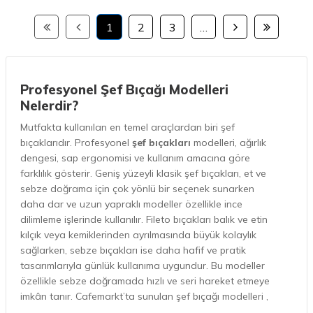
1
2
3
…
Profesyonel Şef Bıçağı Modelleri
Nelerdir?
Mutfakta kullanılan en temel araçlardan biri şef
bıçaklarıdır. Profesyonel
şef bıçakları
modelleri, ağırlık
dengesi, sap ergonomisi ve kullanım amacına göre
farklılık gösterir. Geniş yüzeyli klasik şef bıçakları, et ve
sebze doğrama için çok yönlü bir seçenek sunarken
daha dar ve uzun yapraklı modeller özellikle ince
dilimleme işlerinde kullanılır. Fileto bıçakları balık ve etin
kılçık veya kemiklerinden ayrılmasında büyük kolaylık
sağlarken, sebze bıçakları ise daha hafif ve pratik
tasarımlarıyla günlük kullanıma uygundur. Bu modeller
özellikle sebze doğramada hızlı ve seri hareket etmeye
imkân tanır. Cafemarkt’ta sunulan
şef bıçağı
modelleri ,
her mutfak ihtiyacına yanıt verecek şekilde