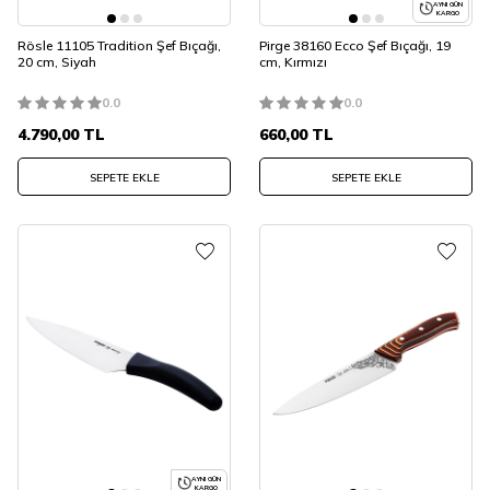
AYNI GÜN
KARGO
Rösle 11105 Tradition Şef Bıçağı,
Pirge 38160 Ecco Şef Bıçağı, 19
20 cm, Siyah
cm, Kırmızı
0.0
0.0
4.790,00
TL
660,00
TL
SEPETE EKLE
SEPETE EKLE
AYNI GÜN
KARGO