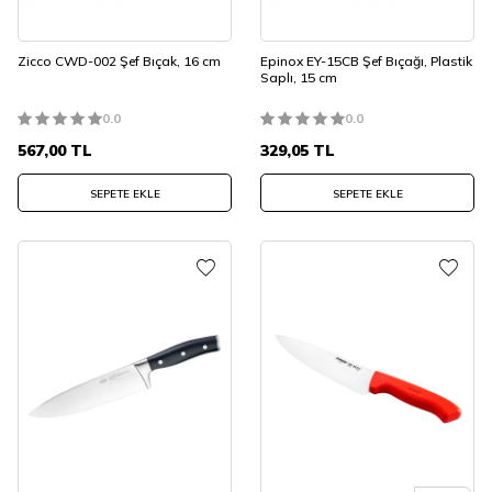
Zicco CWD-002 Şef Bıçak, 16 cm
Epinox EY-15CB Şef Bıçağı, Plastik
Saplı, 15 cm
0.0
0.0
567,00
TL
329,05
TL
SEPETE EKLE
SEPETE EKLE