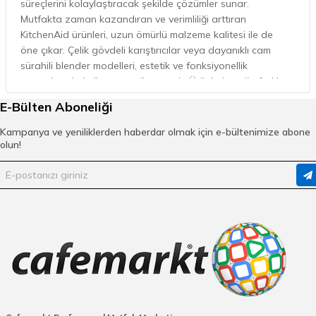
süreçlerini kolaylaştıracak şekilde çözümler sunar.
Mutfakta zaman kazandıran ve verimliliği arttıran
KitchenAid ürünleri, uzun ömürlü malzeme kalitesi ile de
öne çıkar. Çelik gövdeli karıştırıcılar veya dayanıklı cam
sürahili blender modelleri, estetik ve fonksiyonellik
açısından da kullanıcıya güven verir. Ürünlerin çoğu farklı
eklentilerle uyumlu olduğundan, tek bir cihazı birçok farklı
E-Bülten Aboneliği
işlev için kullanmak mümkündür. Bu da alan tasarrufu
sağlar ve mutfakta bütüncül bir deneyim yaratır.
Kampanya ve yeniliklerden haberdar olmak için e-bültenimize abone
Cafemarkt’ta yer alan
Kitchenaid
ürün çeşitleri arasında
olun!
her ihtiyaca uygun seçenekler bulunur. Ev kullanıcıları için
kompakt ve pratik çözümler sunan modellerden,
profesyonel mutfakların yüksek hacimli ihtiyaçlarına
cevap veren endüstriyel ürünlere kadar geniş bir skala
mevcuttur. Böylece ister günlük kahvaltılar için ekmek
kızartma makinesi arıyor olun, ister pastacılık alanında
detaylı işler için güçlü bir stand mikseri, Kitchenaid ürün
gamı beklentilere en iyi şekilde yanıt verir.
Kitchenaid Türkiye Ürünlerinin Özellikleri
Nelerdir?