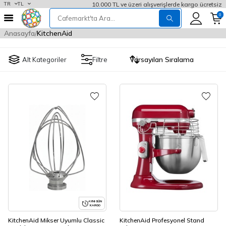
10.000 TL ve üzeri alışverişlerde kargo ücretsiz
TR
TL
0
Anasayfa
KitchenAid
Alt Kategoriler
Filtre
AYNI GÜN
KARGO
KitchenAid Mikser Uyumlu Classic
KitchenAid Profesyonel Stand