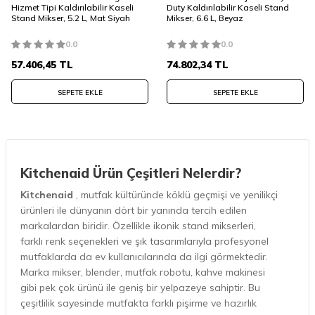
Hizmet Tipi Kaldırılabilir Kaseli
Duty Kaldırılabilir Kaseli Stand
Stand Mikser, 5.2 L, Mat Siyah
Mikser, 6.6 L, Beyaz
0.0
0.0
57.406,45
TL
74.802,34
TL
SEPETE EKLE
SEPETE EKLE
Kitchenaid Ürün Çeşitleri Nelerdir?
Kitchenaid
, mutfak kültüründe köklü geçmişi ve yenilikçi
ürünleri ile dünyanın dört bir yanında tercih edilen
markalardan biridir. Özellikle ikonik stand mikserleri,
farklı renk seçenekleri ve şık tasarımlarıyla profesyonel
mutfaklarda da ev kullanıcılarında da ilgi görmektedir.
Marka mikser, blender, mutfak robotu, kahve makinesi
gibi pek çok ürünü ile geniş bir yelpazeye sahiptir. Bu
çeşitlilik sayesinde mutfakta farklı pişirme ve hazırlık