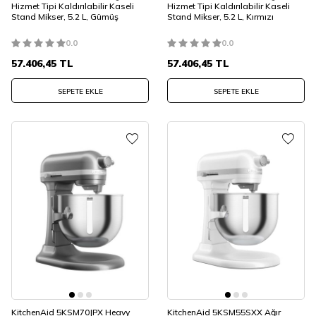
Hizmet Tipi Kaldırılabilir Kaseli
Hizmet Tipi Kaldırılabilir Kaseli
Stand Mikser, 5.2 L, Gümüş
Stand Mikser, 5.2 L, Kırmızı
0.0
0.0
57.406,45
TL
57.406,45
TL
SEPETE EKLE
SEPETE EKLE
KitchenAid 5KSM70JPX Heavy
KitchenAid 5KSM55SXX Ağır