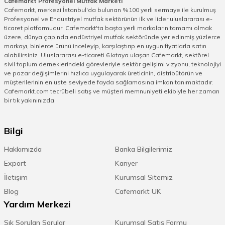
Cafemarkt Profesyonel Mutfak Marketi
Cafemarkt, merkezi İstanbul'da bulunan %100 yerli sermaye ile kurulmuş
Kitchenaid’in en dikkat çeken özelliklerinden biri,
Profesyonel ve Endüstriyel mutfak sektörünün ilk ve lider uluslararası e-
ürünlerinde kalite ve tasarım dengesini mükemmel
ticaret platformudur. Cafemarkt'ta başta yerli markaların tamamı olmak
şekilde kurabilmesidir. Markanın mikserleri, estetik açıdan
üzere, dünya çapında endüstriyel mutfak sektöründe yer edinmiş yüzlerce
retro-modern bir çizgiye sahipken aynı zamanda güçlü
markayı, binlerce ürünü inceleyip, karşılaştırıp en uygun fiyatlarla satın
motorları sayesinde hamur yoğurmadan krem şanti
alabilirsiniz. Uluslararası e-ticareti 6 kıtaya ulaşan Cafemarkt, sektörel
sivil toplum derneklerindeki görevleriyle sektör gelişimi vizyonu, teknolojiyi
çırpmaya kadar birçok işlemi zahmetsizce yapar. Blender
ve pazar değişimlerini hızlıca uygulayarak üreticinin, distribütörün ve
modelleri ise yüksek devirli motorları ve keskin
müşterilerinin en üste seviyede fayda sağlamasına imkan tanımaktadır.
bıçaklarıyla en sert malzemeleri bile pürüzsüz bir kıvama
Cafemarkt.com tecrübeli satış ve müşteri memnuniyeti ekibiyle her zaman
getirebilir. Bu özellik, özellikle smoothie, çorba veya sos
bir tık yakınınızda.
hazırlayan kullanıcıların hayatını kolaylaştırır. Dayanıklılık,
Kitchenaid Türkiye’nin sunduğu en önemli avantajlardan
Bilgi
biridir. Yıllar boyu kullanılabilen ürünler, sağlam gövde
yapısı ve paslanmaz çelik detaylarıyla uzun ömürlü bir
Hakkımızda
Banka Bilgilerimiz
yatırım sunar. Pek çok modelde bulunan hız seçenekleri,
Export
Kariyer
kullanıcıya kontrol özgürlüğü sağlar. Böylece mutfak
işleri daha kontrollü ve keyifli hale gelir. Özellikle stand
İletişim
Kurumsal Sitemiz
mikserlerdeki aksesuar girişleri, farklı başlıklarla kullanım
Blog
Cafemarkt UK
alanını genişleterek tek cihazla makarna açmadan kıyma
Yardım Merkezi
çekmeye kadar birçok işlem yapılmasına imkân tanır.
Kitchenaid Türkiye
ürünlerinde göze çarpan bir diğer
Sık Sorulan Sorular
Kurumsal Satış Formu