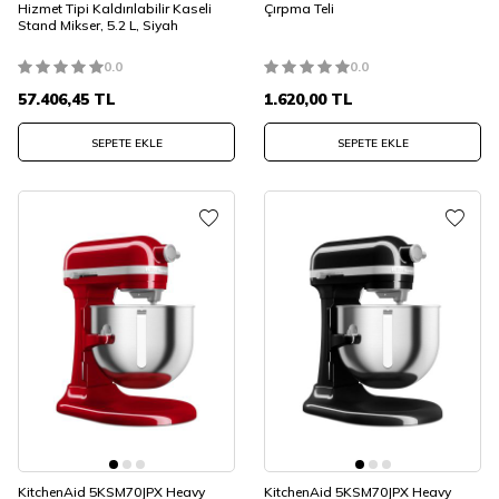
Hizmet Tipi Kaldırılabilir Kaseli
Çırpma Teli
Stand Mikser, 5.2 L, Siyah
0.0
0.0
57.406,45
TL
1.620,00
TL
SEPETE EKLE
SEPETE EKLE
KitchenAid 5KSM70JPX Heavy
KitchenAid 5KSM70JPX Heavy