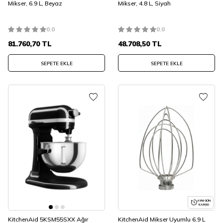
Mikser, 6.9 L, Beyaz
Mikser, 4.8 L, Siyah
0.0
0.0
81.760,70
TL
48.708,50
TL
SEPETE EKLE
SEPETE EKLE
AYNI GÜN
KARGO
KitchenAid 5KSM55SXX Ağır
KitchenAid Mikser Uyumlu 6.9 L