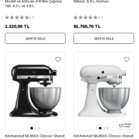
Model ve Artisan 4.8 litre Çırpma
Mikser, 6.9 L, Kırmızı
Teli, 4.3 L ve 4.8 L
0.0
0.0
1.320,00
TL
81.760,70
TL
SEPETE EKLE
SEPETE EKLE
AYNI GÜN
KARGO
KitchenAid 5K45SS Classic Stand
KitchenAid 5K45SS Classic Stand