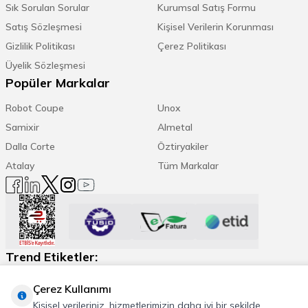
Sık Sorulan Sorular
Kurumsal Satış Formu
Satış Sözleşmesi
Kişisel Verilerin Korunması
Gizlilik Politikası
Çerez Politikası
Üyelik Sözleşmesi
Popüler Markalar
Robot Coupe
Unox
Samixir
Almetal
Dalla Corte
Öztiryakiler
Atalay
Tüm Markalar
Trend Etiketler:
Espresso Makinesi
Kahve Öğütücü
Daha Fazla
Çerez Kullanımı
Kişisel verileriniz, hizmetlerimizin daha iyi bir şekilde