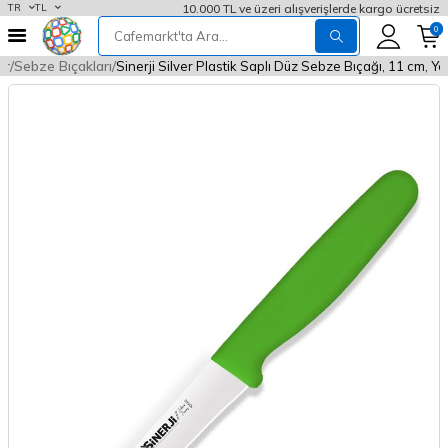
10.000 TL ve üzeri alışverişlerde kargo ücretsiz
TR
TL
0
ar
Sebze Bıçakları
Sinerji Silver Plastik Saplı Düz Sebze Bıçağı, 11 cm, Yeş