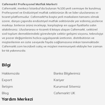
Cafemarkt Profesyonel Mutfak Marketi
Cafemarkt, merkezi İstanbul'da bulunan %100 yerli sermaye ile kurulmuş
Profesyonel ve Endüstriyel mutfak sektörünün ilk ve lider uluslararası e-
ticaret platformudur. Cafemarkt'ta başta yerli markaların tamamı olmak
üzere, dünya çapında endüstriyel mutfak sektöründe yer edinmiş yüzlerce
markayı, binlerce ürünü inceleyip, karşılaştırıp en uygun fiyatlarla satın
alabilirsiniz. Uluslararası e-ticareti 6 kıtaya ulaşan Cafemarkt, sektörel
sivil toplum derneklerindeki görevleriyle sektör gelişimi vizyonu, teknolojiyi
ve pazar değişimlerini hızlıca uygulayarak üreticinin, distribütörün ve
müşterilerinin en üste seviyede fayda sağlamasına imkan tanımaktadır.
Cafemarkt.com tecrübeli satış ve müşteri memnuniyeti ekibiyle her zaman
bir tık yakınınızda.
Bilgi
Hakkımızda
Banka Bilgilerimiz
Export
Kariyer
İletişim
Kurumsal Sitemiz
Blog
Cafemarkt UK
Yardım Merkezi