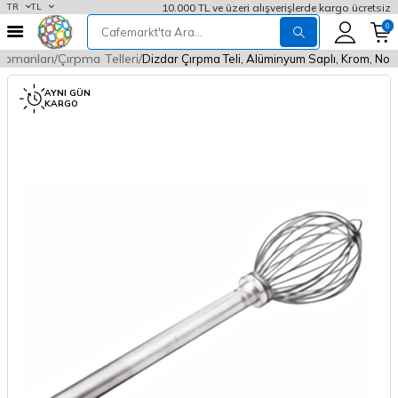
10.000 TL ve üzeri alışverişlerde kargo ücretsiz
TR
TL
0
ipmanları
Çırpma Telleri
Dizdar Çırpma Teli, Alüminyum Saplı, Krom, No 
AYNI GÜN
KARGO