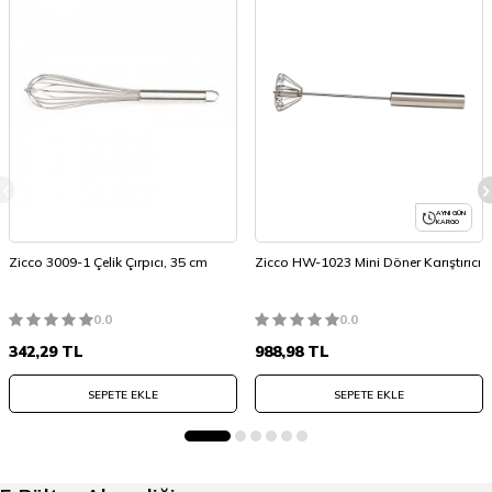
AYNI GÜN
KARGO
Zicco 3009-1 Çelik Çırpıcı, 35 cm
Zicco HW-1023 Mini Döner Karıştırıcı
0.0
0.0
342,29
TL
988,98
TL
SEPETE EKLE
SEPETE EKLE