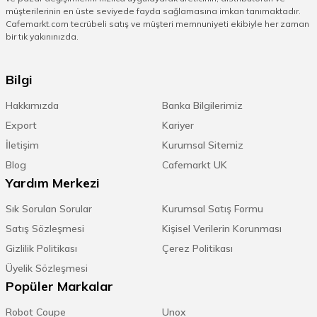
müşterilerinin en üste seviyede fayda sağlamasına imkan tanımaktadır.
Cafemarkt.com tecrübeli satış ve müşteri memnuniyeti ekibiyle her zaman
bir tık yakınınızda.
Bilgi
Hakkımızda
Banka Bilgilerimiz
Export
Kariyer
İletişim
Kurumsal Sitemiz
Blog
Cafemarkt UK
Yardım Merkezi
Sık Sorulan Sorular
Kurumsal Satış Formu
Satış Sözleşmesi
Kişisel Verilerin Korunması
Gizlilik Politikası
Çerez Politikası
Üyelik Sözleşmesi
Popüler Markalar
Robot Coupe
Unox