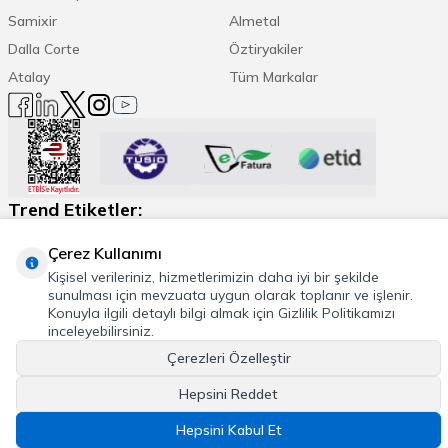
Samixir
Almetal
Dalla Corte
Öztiryakiler
Atalay
Tüm Markalar
Trend Etiketler:
Çerez Kullanımı
Espresso Makinesi
Kahve Öğütücü
Daha Fazla
Kişisel verileriniz, hizmetlerimizin daha iyi bir şekilde
sunulması için mevzuata uygun olarak toplanır ve işlenir.
Konuyla ilgili detaylı bilgi almak için Gizlilik Politikamızı
inceleyebilirsiniz.
© 2026 Cafemarkt, Tüm hakları saklıdır
Çerezleri Özelleştir
T
-Soft
E-Ticaret
Sistemleriyle Hazırlanmıştır.
Hepsini Reddet
Hepsini Kabul Et