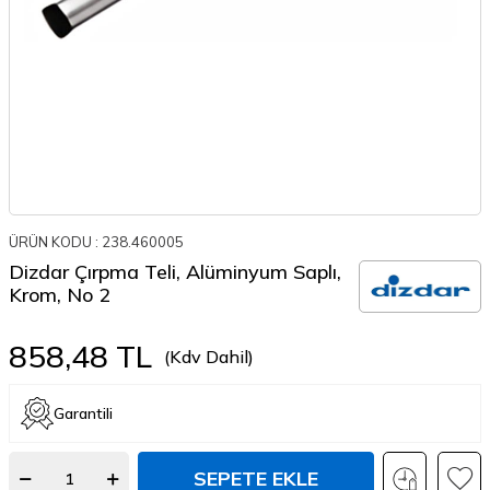
ÜRÜN KODU :
238.460005
Dizdar Çırpma Teli, Alüminyum Saplı,
Krom, No 2
858,48
TL
(Kdv Dahil)
Garantili
SEPETE EKLE