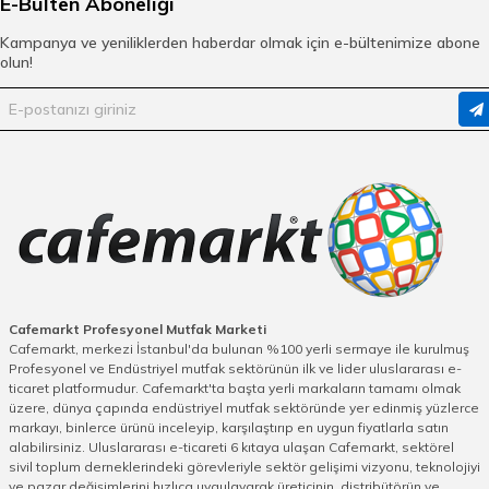
E-Bülten Aboneliği
Kampanya ve yeniliklerden haberdar olmak için e-bültenimize abone
olun!
Cafemarkt Profesyonel Mutfak Marketi
Cafemarkt, merkezi İstanbul'da bulunan %100 yerli sermaye ile kurulmuş
Profesyonel ve Endüstriyel mutfak sektörünün ilk ve lider uluslararası e-
ticaret platformudur. Cafemarkt'ta başta yerli markaların tamamı olmak
üzere, dünya çapında endüstriyel mutfak sektöründe yer edinmiş yüzlerce
markayı, binlerce ürünü inceleyip, karşılaştırıp en uygun fiyatlarla satın
alabilirsiniz. Uluslararası e-ticareti 6 kıtaya ulaşan Cafemarkt, sektörel
sivil toplum derneklerindeki görevleriyle sektör gelişimi vizyonu, teknolojiyi
ve pazar değişimlerini hızlıca uygulayarak üreticinin, distribütörün ve