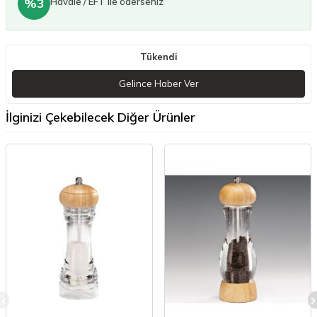
%3
Havale / EFT ile öderseniz
Tükendi
Gelince Haber Ver
İlginizi Çekebilecek Diğer Ürünler