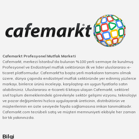
Cafemarkt Profesyonel Mutfak Marketi
Cafemarkt, merkezi İstanbul'da bulunan %100 yerli sermaye ile kurulmuş
Profesyonel ve Endüstriyel mutfak sektörünün ilk ve lider uluslararası e-
ticaret platformudur. Cafemarkt'ta başta yerli markaların tamamı olmak
üzere, dünya çapında endüstriyel mutfak sektöründe yer edinmiş yüzlerce
markayı, binlerce ürünü inceleyip, karşılaştırıp en uygun fiyatlarla satın
alabilirsiniz. Uluslararası e-ticareti 6 kıtaya ulaşan Cafemarkt, sektörel
sivil toplum derneklerindeki görevleriyle sektör gelişimi vizyonu, teknolojiyi
ve pazar değişimlerini hızlıca uygulayarak üreticinin, distribütörün ve
müşterilerinin en üste seviyede fayda sağlamasına imkan tanımaktadır.
Cafemarkt.com tecrübeli satış ve müşteri memnuniyeti ekibiyle her zaman
bir tık yakınınızda.
Bilgi