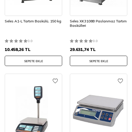
Seles A1-L Tartım Baskülü, 150 kg
Seles XK3108B Paslanmaz Tartım
Baskülleri
0.0
0.0
10.458,26
TL
29.631,74
TL
SEPETE EKLE
SEPETE EKLE