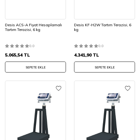
Desis ACS-A Fiyat Hesaplamalı
Desis KF-H2W Tartım Terazisi, 6
Tartım Terazisi, 6 kg
kg
0.0
0.0
5.065,54
TL
4.341,90
TL
SEPETE EKLE
SEPETE EKLE