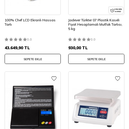
AYNI GÜN
KARGO
100% Chef LCD Ekranlı Hassas
Jadever Türkter 07 Plastik Kaseli
Tartı
Fiyat Hesaplamalı Mutfak Tartısı,
5 kg
0.0
0.0
43.649,90
TL
930,00
TL
SEPETE EKLE
SEPETE EKLE