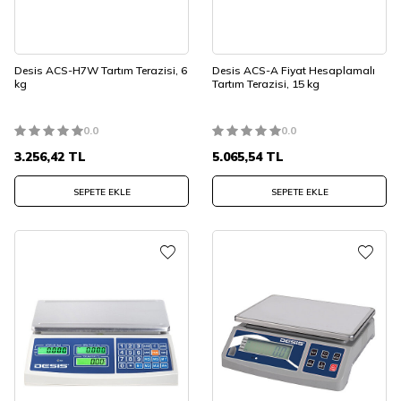
Desis ACS-H7W Tartım Terazisi, 6
Desis ACS-A Fiyat Hesaplamalı
kg
Tartım Terazisi, 15 kg
0.0
0.0
3.256,42
TL
5.065,54
TL
SEPETE EKLE
SEPETE EKLE