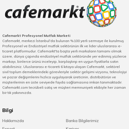
Endüstriyel Kullanıma Uygun Tartı Baskül
Çeşitleri Nelerdir?
Endüstriyel işletmelerde kullanılan tartı basküller, mutfak
tartılarından farklı olarak daha yüksek kapasiteleriyle
dikkat çeker. Büyük koli, palet ya da konteyner gibi ağır
Cafemarkt Profesyonel Mutfak Marketi
Cafemarkt, merkezi İstanbul'da bulunan %100 yerli sermaye ile kurulmuş
yüklerin ölçümünde kullanılan bu basküller, sağlam
Profesyonel ve Endüstriyel mutfak sektörünün ilk ve lider uluslararası e-
gövdeleri ve geniş platformları sayesinde uzun yıllar
ticaret platformudur. Cafemarkt'ta başta yerli markaların tamamı olmak
güvenle kullanılabilir. Özellikle lojistik, depo ve gıda
üzere, dünya çapında endüstriyel mutfak sektöründe yer edinmiş yüzlerce
üretim alanlarında tercih edilen endüstriyel basküller,
markayı, binlerce ürünü inceleyip, karşılaştırıp en uygun fiyatlarla satın
zamandan tasarruf ve iş güvenliği açısından da büyük
alabilirsiniz. Uluslararası e-ticareti 6 kıtaya ulaşan Cafemarkt, sektörel
sivil toplum derneklerindeki görevleriyle sektör gelişimi vizyonu, teknolojiyi
önem taşır. Platform basküller, ihtiyaca göre farklı
ve pazar değişimlerini hızlıca uygulayarak üreticinin, distribütörün ve
avantajlar sunar. Ağır yüklerin doğru şekilde tartılması,
müşterilerinin en üste seviyede fayda sağlamasına imkan tanımaktadır.
işletmenin stok yönetiminden maliyet hesaplamalarına
Cafemarkt.com tecrübeli satış ve müşteri memnuniyeti ekibiyle her zaman
kadar pek çok sürecini etkiler. Endüstriyel
tartı
bir tık yakınınızda.
basküllerinde koruma özellikleri de kritik öneme sahiptir.
Tozlu, nemli veya dış mekân koşullarına dayanıklılık,
Bilgi
cihazın uzun ömürlü olmasını sağlar. İşletmenizin
kapasitesine uygun doğru
baskül
seçimi verimliliğinizi
Hakkımızda
Banka Bilgilerimiz
arttırırken üretim süreçlerinde güvenli bir temel oluşturur.
Export
Kariyer