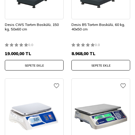
Desis CWS Tartım Baskülü, 150
Desis B5 Tartım Baskülü, 60 kg,
kg, 50x60 cm
40x50 cm
0.0
0.0
19.000,00
TL
8.968,00
TL
SEPETE EKLE
SEPETE EKLE