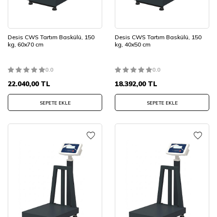
Desis CWS Tartım Baskülü, 150
Desis CWS Tartım Baskülü, 150
kg, 60x70 cm
kg, 40x50 cm
0.0
0.0
22.040,00
TL
18.392,00
TL
SEPETE EKLE
SEPETE EKLE