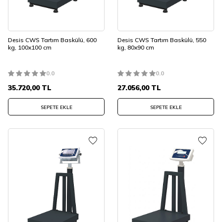
Desis CWS Tartım Baskülü, 600
Desis CWS Tartım Baskülü, 550
kg, 100x100 cm
kg, 80x90 cm
0.0
0.0
35.720,00
TL
27.056,00
TL
SEPETE EKLE
SEPETE EKLE