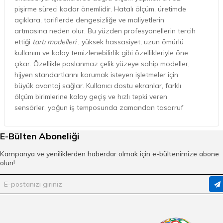
pişirme süreci kadar önemlidir. Hatalı ölçüm, üretimde
açıklara, tariflerde dengesizliğe ve maliyetlerin
artmasına neden olur. Bu yüzden profesyonellerin tercih
ettiği
tartı modelleri
, yüksek hassasiyet, uzun ömürlü
kullanım ve kolay temizlenebilirlik gibi özellikleriyle öne
çıkar. Özellikle paslanmaz çelik yüzeye sahip modeller,
hijyen standartlarını korumak isteyen işletmeler için
büyük avantaj sağlar. Kullanıcı dostu ekranlar, farklı
ölçüm birimlerine kolay geçiş ve hızlı tepki veren
sensörler, yoğun iş temposunda zamandan tasarruf
etmenizi mümkün kılar. Profesyonel
tartı
modelleri,
gramaj hassasiyeti ve güvenilirlik açısından önemlidir.
E-Bülten Aboneliği
Çeşitli marka ve modeller, kalibrasyon özelliği sayesinde
uzun süreli kullanımda dahi ölçüm doğruluğunu korur.
Kampanya ve yeniliklerden haberdar olmak için e-bültenimize abone
Gelişmiş modellerde veri aktarımı için USB ya da
olun!
kablosuz bağlantı seçenekleri bulunur. Bu sayede
işletmeler, ölçüm kayıtlarını kolayca dijital ortamda
saklayabilir. Profesyonel mutfaklarda kullanılan bu tür
tartılar, iş süreçlerini hızlandırır ve hatasız ölçümlerle
kaliteyi garanti eder.