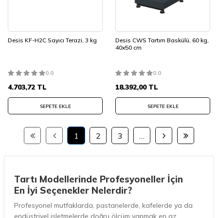
Desis KF-H2C Sayıcı Terazi, 3 kg
Desis CWS Tartım Baskülü, 60 kg,
40x50 cm
0.0
0.0
4.703,72
TL
18.392,00
TL
SEPETE EKLE
SEPETE EKLE
1
2
3
…
Tartı Modellerinde Profesyoneller İçin
En İyi Seçenekler Nelerdir?
Profesyonel mutfaklarda, pastanelerde, kafelerde ya da
endüstriyel işletmelerde doğru ölçüm yapmak en az