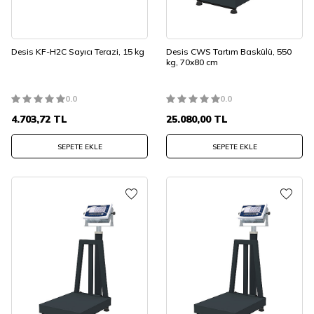
Desis KF-H2C Sayıcı Terazi, 15 kg
Desis CWS Tartım Baskülü, 550
kg, 70x80 cm
0.0
0.0
4.703,72
TL
25.080,00
TL
SEPETE EKLE
SEPETE EKLE