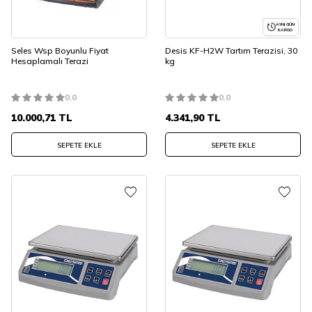
AYNI GÜN
KARGO
Seles Wsp Boyunlu Fiyat
Desis KF-H2W Tartım Terazisi, 30
Hesaplamalı Terazi
kg
0.0
0.0
10.000,71
TL
4.341,90
TL
SEPETE EKLE
SEPETE EKLE