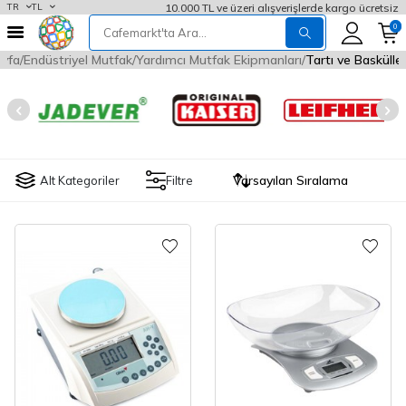
10.000 TL ve üzeri alışverişlerde kargo ücretsiz
TR
TL
0
yfa
Endüstriyel Mutfak
Yardımcı Mutfak Ekipmanları
Tartı ve Baskülle
Alt Kategoriler
Filtre