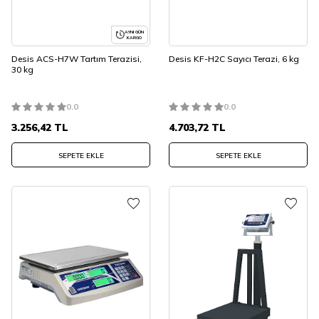
AYNI GÜN
KARGO
Desis ACS-H7W Tartım Terazisi,
Desis KF-H2C Sayıcı Terazi, 6 kg
30 kg
0.0
0.0
3.256,42
TL
4.703,72
TL
SEPETE EKLE
SEPETE EKLE