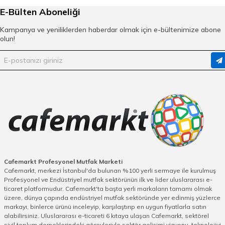
E-Bülten Aboneliği
Kampanya ve yeniliklerden haberdar olmak için e-bültenimize abone
olun!
Cafemarkt Profesyonel Mutfak Marketi
Cafemarkt, merkezi İstanbul'da bulunan %100 yerli sermaye ile kurulmuş
Profesyonel ve Endüstriyel mutfak sektörünün ilk ve lider uluslararası e-
ticaret platformudur. Cafemarkt'ta başta yerli markaların tamamı olmak
üzere, dünya çapında endüstriyel mutfak sektöründe yer edinmiş yüzlerce
markayı, binlerce ürünü inceleyip, karşılaştırıp en uygun fiyatlarla satın
alabilirsiniz. Uluslararası e-ticareti 6 kıtaya ulaşan Cafemarkt, sektörel
sivil toplum derneklerindeki görevleriyle sektör gelişimi vizyonu, teknolojiyi