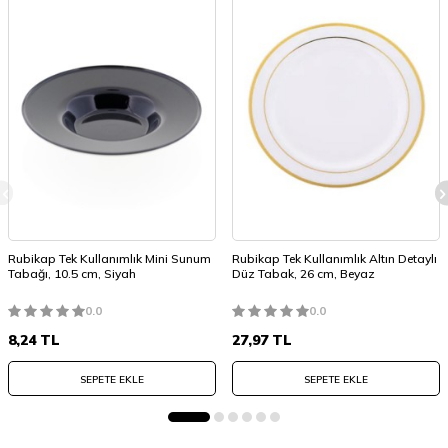
Rubikap Tek Kullanımlık Mini Sunum
Rubikap Tek Kullanımlık Altın Detaylı
Tabağı, 10.5 cm, Siyah
Düz Tabak, 26 cm, Beyaz
0.0
0.0
8,24
TL
27,97
TL
SEPETE EKLE
SEPETE EKLE