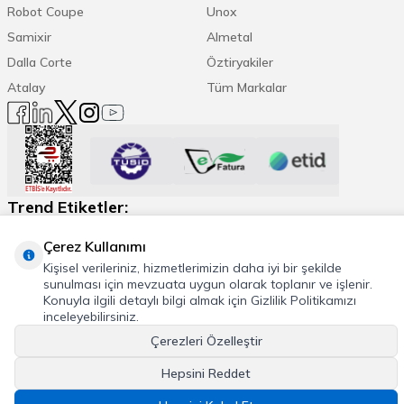
Robot Coupe
Unox
Samixir
Almetal
Dalla Corte
Öztiryakiler
Atalay
Tüm Markalar
Trend Etiketler:
Çerez Kullanımı
Espresso Makinesi
Kahve Öğütücü
Daha Fazla
Kişisel verileriniz, hizmetlerimizin daha iyi bir şekilde
sunulması için mevzuata uygun olarak toplanır ve işlenir.
Konuyla ilgili detaylı bilgi almak için Gizlilik Politikamızı
inceleyebilirsiniz.
© 2026 Cafemarkt, Tüm hakları saklıdır
Çerezleri Özelleştir
T
-Soft
E-Ticaret
Sistemleriyle Hazırlanmıştır.
Hepsini Reddet