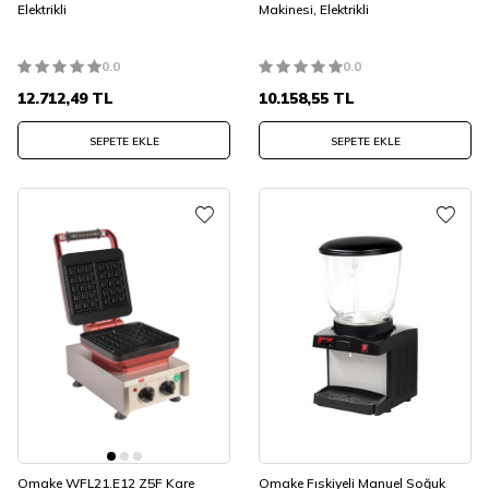
Elektrikli
Makinesi, Elektrikli
0.0
0.0
12.712,49
TL
10.158,55
TL
SEPETE EKLE
SEPETE EKLE
Omake WFL21.E12 Z5F Kare
Omake Fıskiyeli Manuel Soğuk