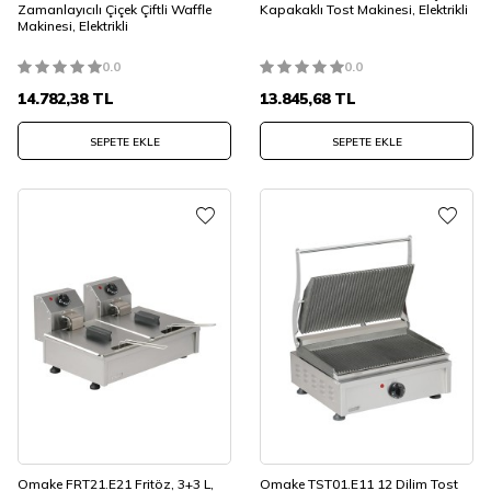
Zamanlayıcılı Çiçek Çiftli Waffle
Kapakaklı Tost Makinesi, Elektrikli
Makinesi, Elektrikli
0.0
0.0
14.782,38
TL
13.845,68
TL
SEPETE EKLE
SEPETE EKLE
Omake FRT21.E21 Fritöz, 3+3 L,
Omake TST01.E11 12 Dilim Tost