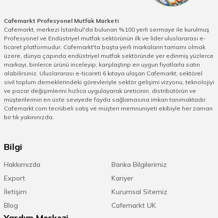
paslanmaz çelikten üretilmektedir. Şık
görüntüsüyle işletmeler için de dekoratif
Cafemarkt Profesyonel Mutfak Marketi
Cafemarkt, merkezi İstanbul'da bulunan %100 yerli sermaye ile kurulmuş
olan fırınlara cafemarkt.com'dan en uygun
Profesyonel ve Endüstriyel mutfak sektörünün ilk ve lider uluslararası e-
fiyatlarla ulaşabilirsiniz.
ticaret platformudur. Cafemarkt'ta başta yerli markaların tamamı olmak
üzere, dünya çapında endüstriyel mutfak sektöründe yer edinmiş yüzlerce
markayı, binlerce ürünü inceleyip, karşılaştırıp en uygun fiyatlarla satın
Omake Bar Blender
alabilirsiniz. Uluslararası e-ticareti 6 kıtaya ulaşan Cafemarkt, sektörel
sivil toplum derneklerindeki görevleriyle sektör gelişimi vizyonu, teknolojiyi
Bar blender modelleri neredeyse tüm
ve pazar değişimlerini hızlıca uygulayarak üreticinin, distribütörün ve
işletmelerde yoğun bir şekilde kullanılır.
müşterilerinin en üste seviyede fayda sağlamasına imkan tanımaktadır.
Omake yoğun kullanımı göz önünde
Cafemarkt.com tecrübeli satış ve müşteri memnuniyeti ekibiyle her zaman
bir tık yakınınızda.
bulundurarak güçlü motora sahip bar
blenderler üretmiştir.
Omake bar
blender
lerin dijital ve manuel modelleri
Bilgi
bulunur. Karıştırma ve parçalama özelliğine
sahip ekipmanların sürahisi 3 litredir. Geniş
Hakkımızda
Banka Bilgilerimiz
haznesi sayesinde birden çok servis
Export
Kariyer
yapmanızı sağlayarak zamandan tasarruf
İletişim
Kurumsal Sitemiz
etmenizi sağlar. Hız kontrollü bar blender
modelleri birçok renk seçeneğiyle dikkat
Blog
Cafemarkt UK
çeker. Sizin için en uygun mutfak
Yardım Merkezi