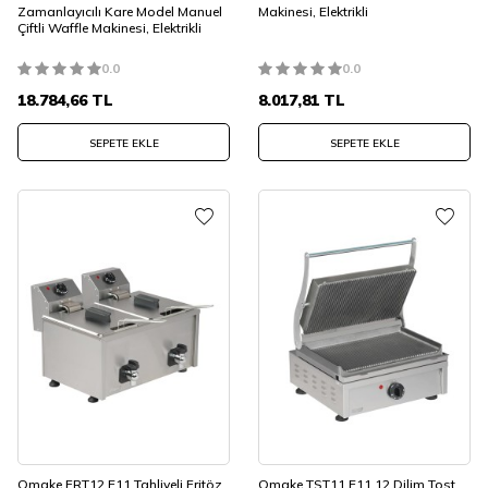
Zamanlayıcılı Kare Model Manuel
Makinesi, Elektrikli
Çiftli Waffle Makinesi, Elektrikli
0.0
0.0
18.784,66
TL
8.017,81
TL
SEPETE EKLE
SEPETE EKLE
Omake FRT12.E11 Tahliyeli Fritöz,
Omake TST11.E11 12 Dilim Tost