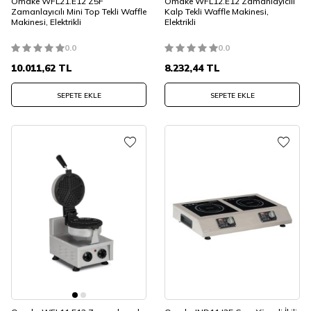
Omake WFL21.E12 Z5F
Omake WFL12.E12 Zamanlayıcılı
Zamanlayıcılı Mini Top Tekli Waffle
Kalp Tekli Waffle Makinesi,
Makinesi, Elektrikli
Elektrikli
0.0
0.0
10.011,62
TL
8.232,44
TL
SEPETE EKLE
SEPETE EKLE