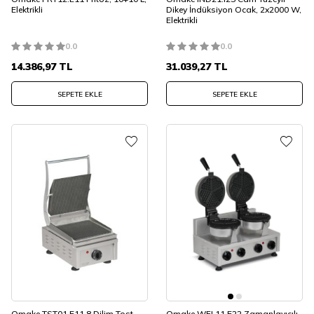
Elektrikli
Dikey İndüksiyon Ocak, 2x2000 W,
Elektrikli
0.0
0.0
14.386,97
TL
31.039,27
TL
SEPETE EKLE
SEPETE EKLE
Omake TST01.E11 8 Dilim Tost
Omake WFL11.E22 Zamanlayıcılı