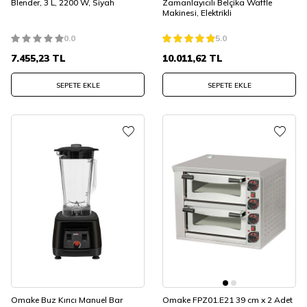
Blender, 3 L, 2200 W, Siyah
Zamanlayıcılı Belçika Waffle
Makinesi, Elektrikli
0.0
5.0
7.455,23
TL
10.011,62
TL
SEPETE EKLE
SEPETE EKLE
Omake Buz Kırıcı Manuel Bar
Omake FPZ01.E21 39 cm x 2 Adet