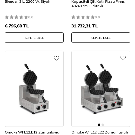
Blender, 3 L, 2200 W, Siyah
Kapasiteli Çift Katlı Pizza Fırını,
40x40 cm, Elektrikli
0.0
0.0
6.796,68
TL
31.732,31
TL
SEPETE EKLE
SEPETE EKLE
Omake WFL12.E12 Zamanlayıcılı
Omake WFL12.E22 Zamanlayıcılı