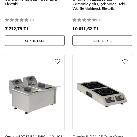
Elektrikli
Zamanlayıcılı Çiçek Model Tekli
Waffle Makinesi, Elektrikli
0.0
0.0
7.712,79
TL
10.011,62
TL
SEPETE EKLE
SEPETE EKLE
Omake FRT12.E11 Fritöz, 10+10 L,
Omake IND21.I25 Cam Yüzeyli