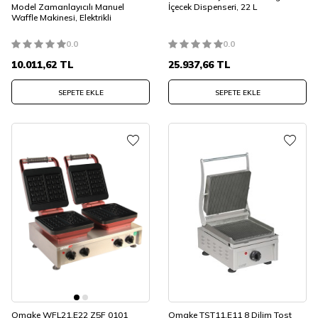
Model Zamanlayıcılı Manuel
İçecek Dispenseri, 22 L
Waffle Makinesi, Elektrikli
0.0
0.0
10.011,62
TL
25.937,66
TL
SEPETE EKLE
SEPETE EKLE
Omake WFL21.E22 Z5F 0101
Omake TST11.E11 8 Dilim Tost