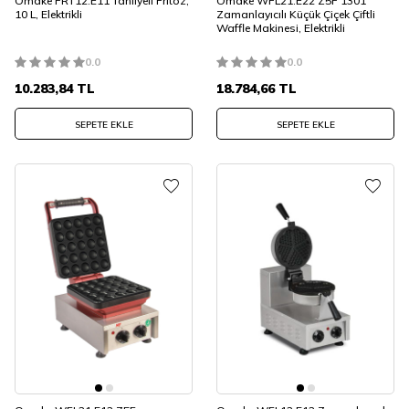
Omake FRT12.E11 Tahliyeli Fritöz,
Omake WFL21.E22 Z5F 1301
10 L, Elektrikli
Zamanlayıcılı Küçük Çiçek Çiftli
Waffle Makinesi, Elektrikli
0.0
0.0
10.283,84
TL
18.784,66
TL
SEPETE EKLE
SEPETE EKLE