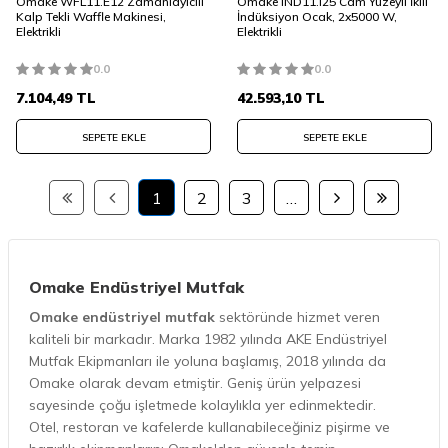
Omake WFL11.E12 Zamanlayıcılı
Omake IND11.I25 Cam Yüzeyli İkili
Kalp Tekli Waffle Makinesi,
İndüksiyon Ocak, 2x5000 W,
Elektrikli
Elektrikli
0.0
0.0
7.104,49
TL
42.593,10
TL
SEPETE EKLE
SEPETE EKLE
1
2
3
…
Omake Endüstriyel Mutfak
Omake endüstriyel mutfak
sektöründe hizmet veren
kaliteli bir markadır. Marka 1982 yılında AKE Endüstriyel
Mutfak Ekipmanları ile yoluna başlamış, 2018 yılında da
Omake olarak devam etmiştir. Geniş ürün yelpazesi
sayesinde çoğu işletmede kolaylıkla yer edinmektedir.
Otel, restoran ve kafelerde kullanabileceğiniz pişirme ve