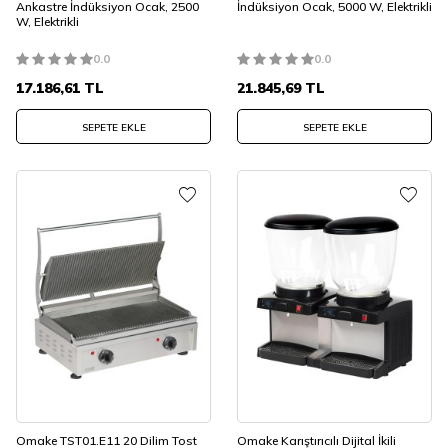
Ankastre İndüksiyon Ocak, 2500
İndüksiyon Ocak, 5000 W, Elektrikli
W, Elektrikli
0.0
0.0
17.186,61
TL
21.845,69
TL
SEPETE EKLE
SEPETE EKLE
Omake TST01.E11 20 Dilim Tost
Omake Karıştırıcılı Dijital İkili