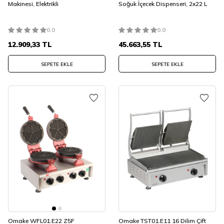
Makinesi, Elektrikli
Soğuk İçecek Dispenseri, 2x22 L
0.0
0.0
12.909,33
TL
45.663,55
TL
SEPETE EKLE
SEPETE EKLE
Omake WFL01.E22 Z5F
Omake TST01.E11 16 Dilim Çift