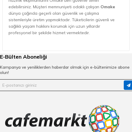
hazırlık ekipmanlarını Omake'den güvenle temin
edebilirsiniz. Müşteri memnuniyeti odaklı çalışan
Omake
dünya çağında geçerli olan güvenlik ve çalışma
sistemleriyle üretim yapmaktadır. Tüketicilerin güvenli ve
sağlıklı yaşam hakkını korumak için uzun yıllardır
profesyonel bir şekilde hizmet vermektedir.
Omake Fırın
E-Bülten Aboneliği
Markanın fırın modelleri son teknoloji ile
yüksek verimli olarak üretilmektedir.
Omake
Kampanya ve yeniliklerden haberdar olmak için e-bültenimize abone
olun!
pizza fırını
modelleri 1,2 ya da 3 katlı
olabilir. İhtiyacınıza elektrikli ya da
doğalgazlı fırınları tercih edebilirsiniz.
Temperli kapak camlı fırınlarda seri pişirme
yapmak mümkündür. Omake markalı bir
diğer fırın çeşidi ise kumpir fırınlarıdır.
Omake kumpir fırınları
manuel ve dijital
modellerde üretilmektedir. Dilerseniz tüm
ayarları manuel dilerseniz de dijital olarak
yapabilirsiniz. Kumpir fırınlarının iç aksamı