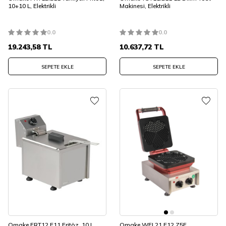
10+10 L, Elektrikli
Makinesi, Elektrikli
0.0
0.0
19.243,58
TL
10.637,72
TL
SEPETE EKLE
SEPETE EKLE
Omake FRT12.E11 Fritöz, 10 L,
Omake WFL21.E12 Z5F