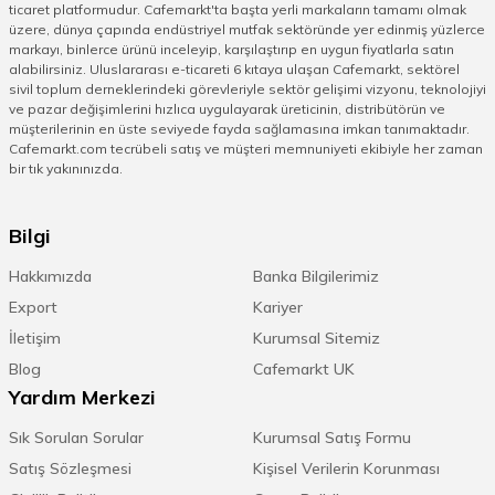
ticaret platformudur. Cafemarkt'ta başta yerli markaların tamamı olmak
üzere, dünya çapında endüstriyel mutfak sektöründe yer edinmiş yüzlerce
markayı, binlerce ürünü inceleyip, karşılaştırıp en uygun fiyatlarla satın
alabilirsiniz. Uluslararası e-ticareti 6 kıtaya ulaşan Cafemarkt, sektörel
sivil toplum derneklerindeki görevleriyle sektör gelişimi vizyonu, teknolojiyi
ve pazar değişimlerini hızlıca uygulayarak üreticinin, distribütörün ve
müşterilerinin en üste seviyede fayda sağlamasına imkan tanımaktadır.
Cafemarkt.com tecrübeli satış ve müşteri memnuniyeti ekibiyle her zaman
bir tık yakınınızda.
Bilgi
Hakkımızda
Banka Bilgilerimiz
Export
Kariyer
İletişim
Kurumsal Sitemiz
Blog
Cafemarkt UK
Yardım Merkezi
Sık Sorulan Sorular
Kurumsal Satış Formu
Satış Sözleşmesi
Kişisel Verilerin Korunması