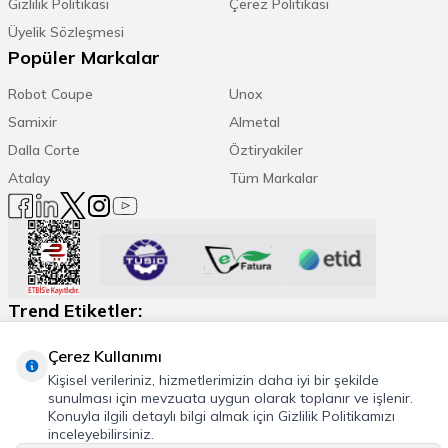
Gizlilik Politikası
Çerez Politikası
Üyelik Sözleşmesi
Popüler Markalar
Robot Coupe
Unox
Samixir
Almetal
Dalla Corte
Öztiryakiler
Atalay
Tüm Markalar
Trend Etiketler:
Espresso Makinesi
Kahve Öğütücü
Daha Fazla
Çerez Kullanımı
Kişisel verileriniz, hizmetlerimizin daha iyi bir şekilde
sunulması için mevzuata uygun olarak toplanır ve işlenir.
Konuyla ilgili detaylı bilgi almak için Gizlilik Politikamızı
inceleyebilirsiniz.