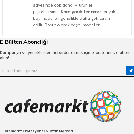
sayesinde çok daha iyi ürünler
pişirebilirsiniz.
Karnıyarık tenceresi
büyük
boy modelleri genellikle daha çok tercih
edilir. Boyut olarak çeşitli modeller
mevcuttur.
E-Bülten Aboneliği
Kampanya ve yeniliklerden haberdar olmak için e-bültenimize abone
Karnıyarık Tenceresi Kaç cm
olun!
Olmalı?
Pişireceğiniz malzemenin büyüklüğüne ve
porsiyon sayınıza uygun tencereyi seçmeniz
kolaylık sağlayacaktır. 26 cm karnıyarık
tenceresi genellikle bir akşam yemeği için
yapacağınız karnıyarık sayısını karşılar. Oval
ya da yuvarlak seçenekleri olan tencereler
granit, teflon ve alüminyum gibi birçok
malzemeden üretilebilir. Tencerenizin gıdaya
uygun malzemelerden üretilmesine önem
vermeniz gerekir. Homojen ısı dağıtımı
Cafemarkt Profesyonel Mutfak Marketi