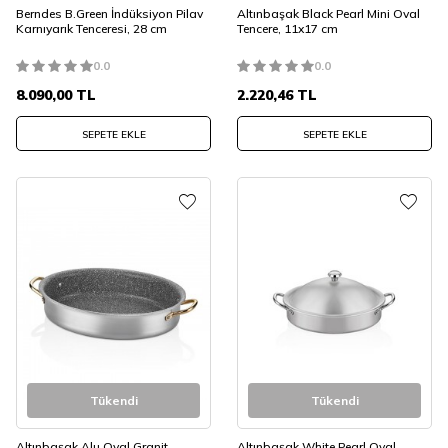
Berndes B.Green İndüksiyon Pilav
Altınbaşak Black Pearl Mini Oval
Karnıyarık Tenceresi, 28 cm
Tencere, 11x17 cm
0.0
0.0
8.090,00
TL
2.220,46
TL
SEPETE EKLE
SEPETE EKLE
Tükendi
Tükendi
Altınbaşak Alu Oval Granit
Altınbaşak White Pearl Oval