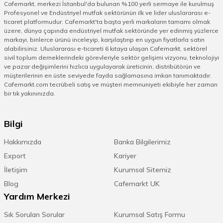
yapan karnıyarık tencereleri malzemelerin
Cafemarkt, merkezi İstanbul'da bulunan %100 yerli sermaye ile kurulmuş
eşit bir şekilde pişmesini sağlar. Yapışmaz ve
Profesyonel ve Endüstriyel mutfak sektörünün ilk ve lider uluslararası e-
ticaret platformudur. Cafemarkt'ta başta yerli markaların tamamı olmak
kaliteli tabanı sayesinde lezzetli ürünler elde
üzere, dünya çapında endüstriyel mutfak sektöründe yer edinmiş yüzlerce
edebilirsiniz.
markayı, binlerce ürünü inceleyip, karşılaştırıp en uygun fiyatlarla satın
alabilirsiniz. Uluslararası e-ticareti 6 kıtaya ulaşan Cafemarkt, sektörel
sivil toplum derneklerindeki görevleriyle sektör gelişimi vizyonu, teknolojiyi
ve pazar değişimlerini hızlıca uygulayarak üreticinin, distribütörün ve
Karnıyarık Tenceresi Fiyatları
müşterilerinin en üste seviyede fayda sağlamasına imkan tanımaktadır.
Cafemarkt.com tecrübeli satış ve müşteri memnuniyeti ekibiyle her zaman
Çeşitli bütçelere uygun ürünler satın
bir tık yakınınızda.
alabilirsiniz. Karnıyarık tenceresi 22 cm
boyutu ev kullanım alanı olarak size
uygunsa bu iyi bir seçenek olacaktır. 32 cm
Bilgi
granit karnıyarık tenceresi kalabalık bir
sofraya servis yapmanızı destekleyecektir.
Hakkımızda
Banka Bilgilerimiz
Karnıyarık yanında en çok yenen yemek
Export
Kariyer
olan pilav içinde tencere önemlidir.
İletişim
Kurumsal Sitemiz
Kararında bir pilav yapabilmek için pilav
Blog
tenceresi modellerini de inceleyebilirsiniz.
Cafemarkt UK
Tüm kaliteli tencere modellerine
Yardım Merkezi
cafemarkt.com’dan ulaşabilirsiniz. Satış
Sık Sorulan Sorular
Kurumsal Satış Formu
sonrası destek ve bilgilendirme sayesinde