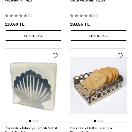
Peçetelik, Kırmızı
Metal Peçetelik, Siyah
0.0
0.0
133,60
TL
183,55
TL
SEPETE EKLE
SEPETE EKLE
Decorelax İstiridye Temalı Metal
Decorelax Halka Tasarım