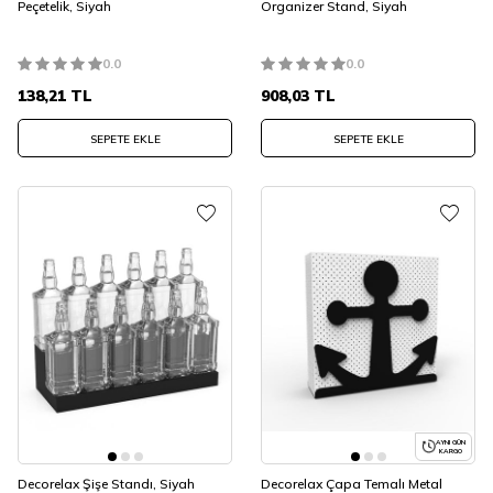
Peçetelik, Siyah
Organizer Stand, Siyah
0.0
0.0
138,21
TL
908,03
TL
SEPETE EKLE
SEPETE EKLE
AYNI GÜN
KARGO
Decorelax Şişe Standı, Siyah
Decorelax Çapa Temalı Metal