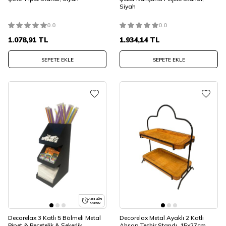
Siyah
0.0
0.0
1.078,91
TL
1.934,14
TL
SEPETE EKLE
SEPETE EKLE
AYNI GÜN
KARGO
Decorelax 3 Katlı 5 Bölmeli Metal
Decorelax Metal Ayaklı 2 Katlı
Pipet & Peçetelik & Şekerlik
Ahşap Teşhir Standı, 15x27cm