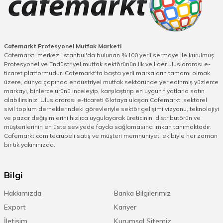
Cafemarkt Profesyonel Mutfak Marketi
Cafemarkt, merkezi İstanbul'da bulunan %100 yerli sermaye ile kurulmuş
Profesyonel ve Endüstriyel mutfak sektörünün ilk ve lider uluslararası e-
ticaret platformudur. Cafemarkt'ta başta yerli markaların tamamı olmak
üzere, dünya çapında endüstriyel mutfak sektöründe yer edinmiş yüzlerce
markayı, binlerce ürünü inceleyip, karşılaştırıp en uygun fiyatlarla satın
alabilirsiniz. Uluslararası e-ticareti 6 kıtaya ulaşan Cafemarkt, sektörel
sivil toplum derneklerindeki görevleriyle sektör gelişimi vizyonu, teknolojiyi
ve pazar değişimlerini hızlıca uygulayarak üreticinin, distribütörün ve
müşterilerinin en üste seviyede fayda sağlamasına imkan tanımaktadır.
Cafemarkt.com tecrübeli satış ve müşteri memnuniyeti ekibiyle her zaman
bir tık yakınınızda.
Bilgi
Hakkımızda
Banka Bilgilerimiz
Export
Kariyer
İletişim
Kurumsal Sitemiz