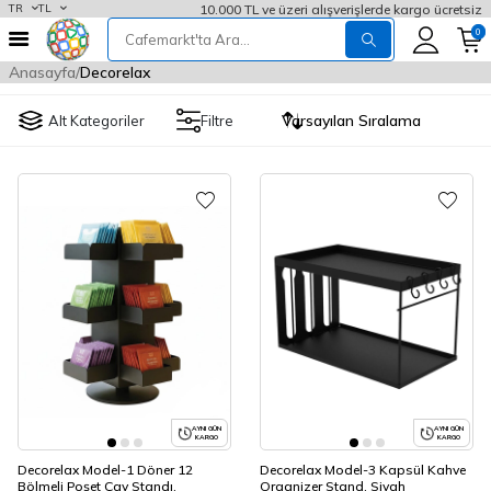
10.000 TL ve üzeri alışverişlerde kargo ücretsiz
TR
TL
0
Anasayfa
Decorelax
Alt Kategoriler
Filtre
AYNI GÜN
AYNI GÜN
KARGO
KARGO
Decorelax Model-1 Döner 12
Decorelax Model-3 Kapsül Kahve
Bölmeli Poşet Çay Standı,
Organizer Stand, Siyah