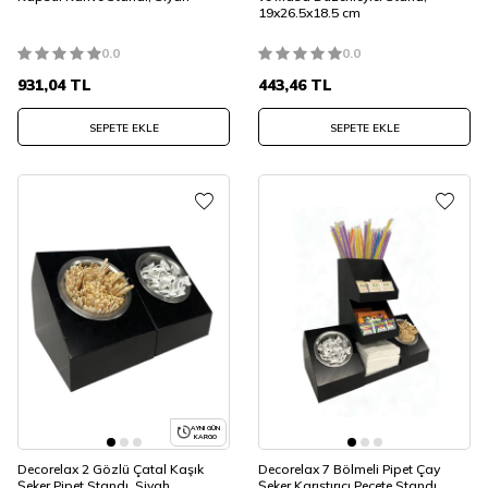
19x26.5x18.5 cm
0.0
0.0
931,04
TL
443,46
TL
SEPETE EKLE
SEPETE EKLE
AYNI GÜN
KARGO
Decorelax 2 Gözlü Çatal Kaşık
Decorelax 7 Bölmeli Pipet Çay
Şeker Pipet Standı, Siyah
Şeker Karıştırıcı Peçete Standı,