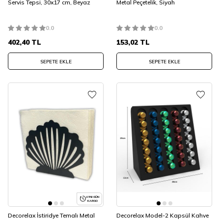
Servis Tepsi, 30x17 cm, Beyaz
Metal Peçetelik, Siyah
0.0
0.0
402,40
TL
153,02
TL
SEPETE EKLE
SEPETE EKLE
AYNI GÜN
KARGO
Decorelax İstiridye Temalı Metal
Decorelax Model-2 Kapsül Kahve