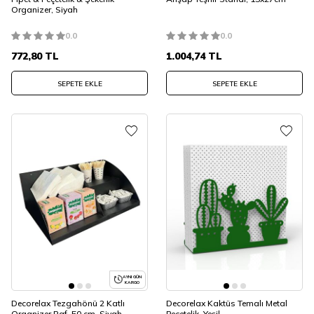
Organizer, Siyah
0.0
0.0
772,80
TL
1.004,74
TL
SEPETE EKLE
SEPETE EKLE
AYNI GÜN
KARGO
Decorelax Tezgahönü 2 Katlı
Decorelax Kaktüs Temalı Metal
Organizer Raf, 50 cm, Siyah
Peçetelik, Yeşil