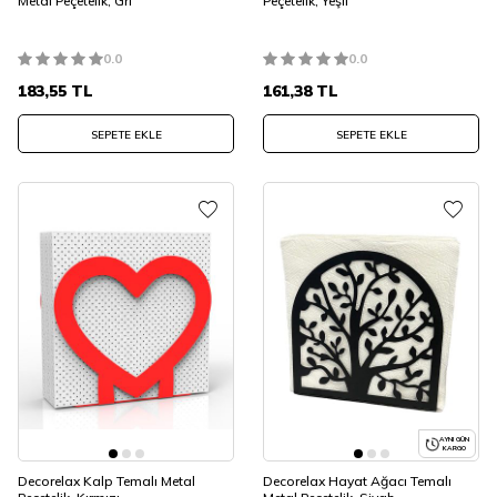
Metal Peçetelik, Gri
Peçetelik, Yeşil
0.0
0.0
183,55
TL
161,38
TL
SEPETE EKLE
SEPETE EKLE
AYNI GÜN
KARGO
Decorelax Kalp Temalı Metal
Decorelax Hayat Ağacı Temalı