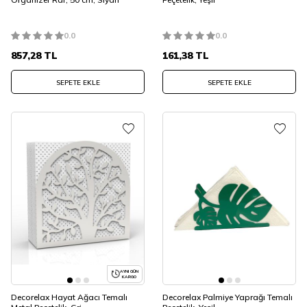
0.0
0.0
857,28
TL
161,38
TL
SEPETE EKLE
SEPETE EKLE
AYNI GÜN
KARGO
Decorelax Hayat Ağacı Temalı
Decorelax Palmiye Yaprağı Temalı