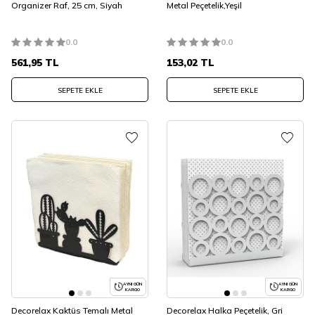
Organizer Raf, 25 cm, Siyah
Metal Peçetelik,Yeşil
0.0
0.0
561,95
TL
153,02
TL
SEPETE EKLE
SEPETE EKLE
AYNI GÜN
AYNI GÜN
KARGO
KARGO
Decorelax Kaktüs Temalı Metal
Decorelax Halka Peçetelik, Gri