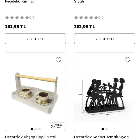
Peçetelik, Kırmızı
Siyah
0.0
0.0
161,38
TL
202,98
TL
SEPETE EKLE
SEPETE EKLE
AYNI GÜN
KARGO
Decorelax Ahşap Saplı Metal
Decorelax Sohbet Temalı Siyah