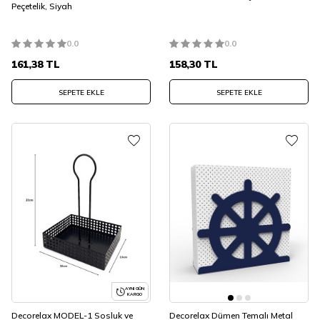
Peçetelik, Siyah
0.0
0.0
161,38
TL
158,30
TL
SEPETE EKLE
SEPETE EKLE
AYNI GÜN
KARGO
Decorelax MODEL-1 Sosluk ve
Decorelax Dümen Temalı Metal