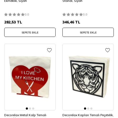
Ekmeklik, Siyah
Standı, Siyah
0.0
0.0
282,53
TL
346,46
TL
SEPETE EKLE
SEPETE EKLE
Decorelax Metal Kalp Temalı
Decorelax Kaplan Temalı Peçetelik,