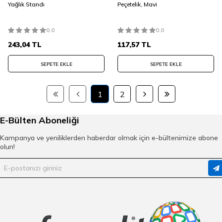
Yağlık Standı
Peçetelik, Mavi
0.0
0.0
243,04
TL
117,57
TL
SEPETE EKLE
SEPETE EKLE
1
2
E-Bülten Aboneliği
Kampanya ve yeniliklerden haberdar olmak için e-bültenimize abone
olun!