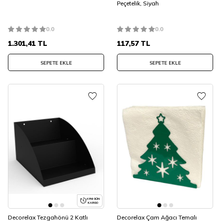
Peçetelik, Siyah
0.0
0.0
1.301,41
TL
117,57
TL
SEPETE EKLE
SEPETE EKLE
AYNI GÜN
KARGO
Decorelax Tezgahönü 2 Katlı
Decorelax Çam Ağacı Temalı