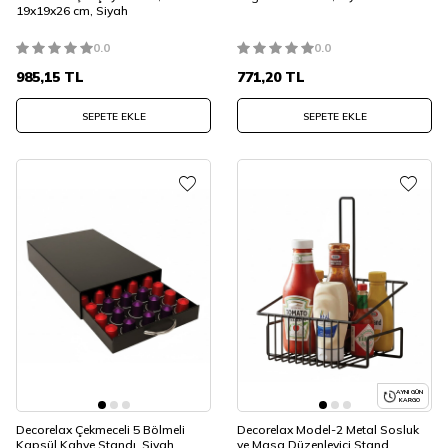
19x19x26 cm, Siyah
0.0
0.0
985,15
TL
771,20
TL
SEPETE EKLE
SEPETE EKLE
AYNI GÜN
KARGO
Decorelax Çekmeceli 5 Bölmeli
Decorelax Model-2 Metal Sosluk
Kapsül Kahve Standı, Siyah
ve Masa Düzenleyici Stand,