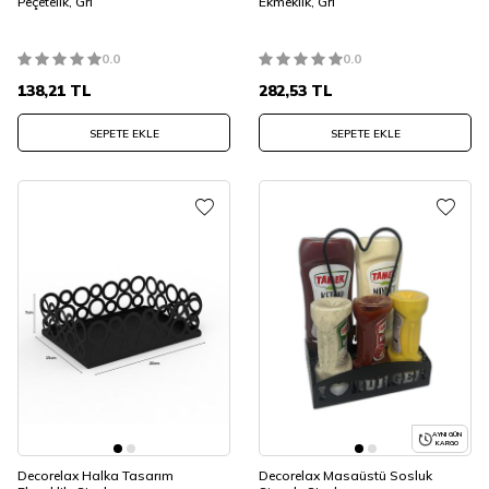
Peçetelik, Gri
Ekmeklik, Gri
0.0
0.0
138,21
TL
282,53
TL
SEPETE EKLE
SEPETE EKLE
AYNI GÜN
KARGO
Decorelax Halka Tasarım
Decorelax Masaüstü Sosluk