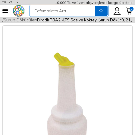
10.000 TL ve üzeri alışverişlerde kargo ücretsiz
TR
TL
0
rı
Şurup Dökücüler
Biradlı PBA2 -LTS Sos ve Kokteyl Şurup Dökücü, 2 L, S