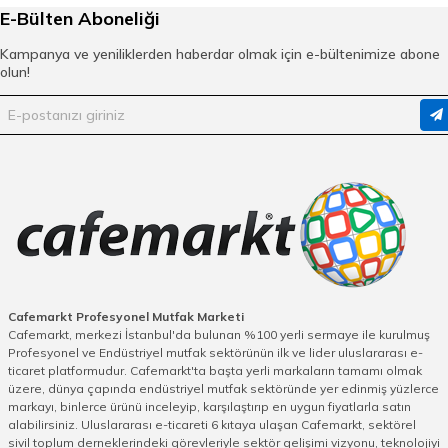
E-Bülten Aboneliği
Kampanya ve yeniliklerden haberdar olmak için e-bültenimize abone
olun!
Cafemarkt Profesyonel Mutfak Marketi
Cafemarkt, merkezi İstanbul'da bulunan %100 yerli sermaye ile kurulmuş
Profesyonel ve Endüstriyel mutfak sektörünün ilk ve lider uluslararası e-
ticaret platformudur. Cafemarkt'ta başta yerli markaların tamamı olmak
üzere, dünya çapında endüstriyel mutfak sektöründe yer edinmiş yüzlerce
markayı, binlerce ürünü inceleyip, karşılaştırıp en uygun fiyatlarla satın
alabilirsiniz. Uluslararası e-ticareti 6 kıtaya ulaşan Cafemarkt, sektörel
sivil toplum derneklerindeki görevleriyle sektör gelişimi vizyonu, teknolojiyi