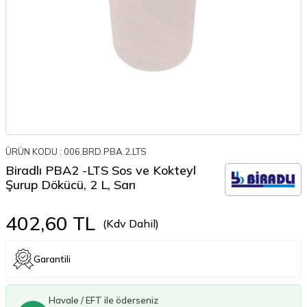
ÜRÜN KODU :
006.BRD.PBA.2.LTS
Biradlı PBA2 -LTS Sos ve Kokteyl
Şurup Dökücü, 2 L, Sarı
402,60
TL
(Kdv Dahil)
Garantili
Havale / EFT ile öderseniz