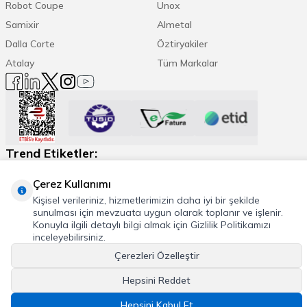
Robot Coupe
Unox
Samixir
Almetal
Dalla Corte
Öztiryakiler
Atalay
Tüm Markalar
Trend Etiketler:
Çerez Kullanımı
Espresso Makinesi
Kahve Öğütücü
Daha Fazla
Kişisel verileriniz, hizmetlerimizin daha iyi bir şekilde
sunulması için mevzuata uygun olarak toplanır ve işlenir.
Konuyla ilgili detaylı bilgi almak için Gizlilik Politikamızı
inceleyebilirsiniz.
© 2026 Cafemarkt, Tüm hakları saklıdır
Çerezleri Özelleştir
T
-Soft
E-Ticaret
Sistemleriyle Hazırlanmıştır.
Hepsini Reddet
Hepsini Kabul Et