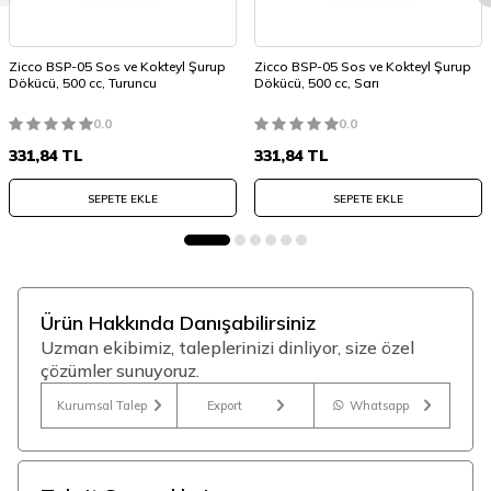
Zicco BSP-05 Sos ve Kokteyl Şurup
Zicco BSP-05 Sos ve Kokteyl Şurup
Dökücü, 500 cc, Turuncu
Dökücü, 500 cc, Sarı
0.0
0.0
331,84
TL
331,84
TL
SEPETE EKLE
SEPETE EKLE
Ürün Hakkında Danışabilirsiniz
Uzman ekibimiz, taleplerinizi dinliyor, size özel
çözümler sunuyoruz.
Kurumsal Talep
Export
Whatsapp