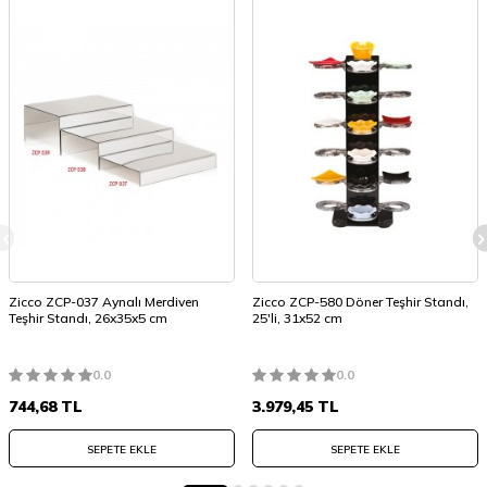
Zicco ZCP-037 Aynalı Merdiven
Zicco ZCP-580 Döner Teşhir Standı,
Teşhir Standı, 26x35x5 cm
25'li, 31x52 cm
0.0
0.0
744,68
TL
3.979,45
TL
SEPETE EKLE
SEPETE EKLE