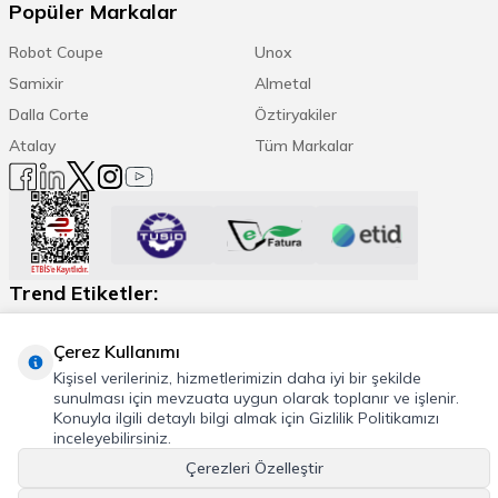
Popüler Markalar
Robot Coupe
Unox
Samixir
Almetal
Dalla Corte
Öztiryakiler
Atalay
Tüm Markalar
Trend Etiketler:
Espresso Makinesi
Kahve Öğütücü
Daha Fazla
Çerez Kullanımı
Kişisel verileriniz, hizmetlerimizin daha iyi bir şekilde
sunulması için mevzuata uygun olarak toplanır ve işlenir.
Konuyla ilgili detaylı bilgi almak için Gizlilik Politikamızı
inceleyebilirsiniz.
© 2026 Cafemarkt, Tüm hakları saklıdır
Çerezleri Özelleştir
T
-Soft
E-Ticaret
Sistemleriyle Hazırlanmıştır.