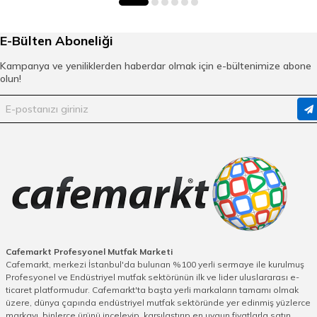
E-Bülten Aboneliği
Kampanya ve yeniliklerden haberdar olmak için e-bültenimize abone
olun!
Cafemarkt Profesyonel Mutfak Marketi
Cafemarkt, merkezi İstanbul'da bulunan %100 yerli sermaye ile kurulmuş
Profesyonel ve Endüstriyel mutfak sektörünün ilk ve lider uluslararası e-
ticaret platformudur. Cafemarkt'ta başta yerli markaların tamamı olmak
üzere, dünya çapında endüstriyel mutfak sektöründe yer edinmiş yüzlerce
markayı, binlerce ürünü inceleyip, karşılaştırıp en uygun fiyatlarla satın