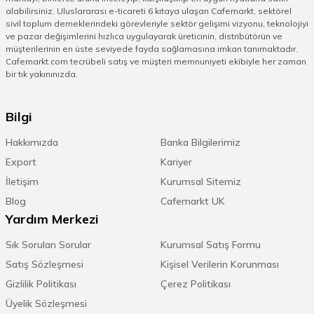
alabilirsiniz. Uluslararası e-ticareti 6 kıtaya ulaşan Cafemarkt, sektörel
sivil toplum derneklerindeki görevleriyle sektör gelişimi vizyonu, teknolojiyi
ve pazar değişimlerini hızlıca uygulayarak üreticinin, distribütörün ve
müşterilerinin en üste seviyede fayda sağlamasına imkan tanımaktadır.
Cafemarkt.com tecrübeli satış ve müşteri memnuniyeti ekibiyle her zaman
bir tık yakınınızda.
Bilgi
Hakkımızda
Banka Bilgilerimiz
Export
Kariyer
İletişim
Kurumsal Sitemiz
Blog
Cafemarkt UK
Yardım Merkezi
Sık Sorulan Sorular
Kurumsal Satış Formu
Satış Sözleşmesi
Kişisel Verilerin Korunması
Gizlilik Politikası
Çerez Politikası
Üyelik Sözleşmesi