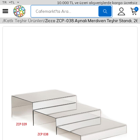
10.000 TL ve üzeri alışverişlerde kargo ücretsiz
TR
TL
0
rı
Katlı Teşhir Ürünleri
Zicco ZCP-038 Aynalı Merdiven Teşhir Standı, 2