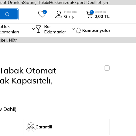
rsat Ürünleri
Sipariş Takibi
Hakkımızda
Export Deal
İletişim
Hesabım
Sepetim
0
0
Giriş
0,00
TL
utfak
Bar
Kampanyalar
kipmanları
Ekipmanlar
eli, Nötr
 Tabak Otomat
ak Kapasiteli,
v Dahil)
!
Garantili