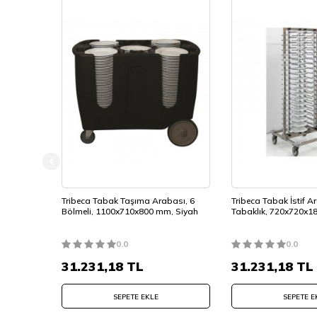
Tribeca Tabak Taşıma Arabası, 6
Tribeca Tabak İstif A
Bölmeli, 1100x710x800 mm, Siyah
Tabaklık, 720x720x
0.0
0.0
31.231,18
TL
31.231,18
TL
SEPETE EKLE
SEPETE E