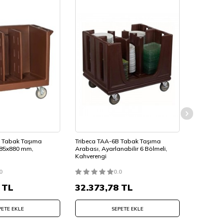
ve Tabak Taşıma
Tribeca TAA-6B Tabak Taşıma
Altınbaşa
585x880 mm,
Arabası, Ayarlanabilir 6 Bölmeli,
Arabası
Kahverengi
0
0.0
TL
32.373,78
TL
45.13
PETE EKLE
SEPETE EKLE