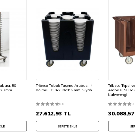
rabası, 80
Tribeca Tabak Taşıma Arabası, 4
Tribeca Tepsi 
1820 mm
Bölmeli, 730x730x815 mm, Siyah
Arabası, 980x
Kahverengi
0.0
0.
27.612,93
TL
30.088,57
KLE
SEPETE EKLE
SE