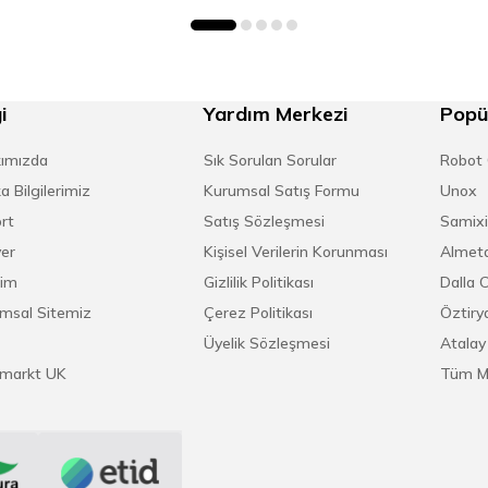
i
Yardım Merkezi
Popü
ımızda
Sık Sorulan Sorular
Robot
a Bilgilerimiz
Kurumsal Satış Formu
Unox
rt
Satış Sözleşmesi
Samixi
yer
Kişisel Verilerin Korunması
Almeta
şim
Gizlilik Politikası
Dalla 
msal Sitemiz
Çerez Politikası
Öztirya
Üyelik Sözleşmesi
Atalay
markt UK
Tüm M