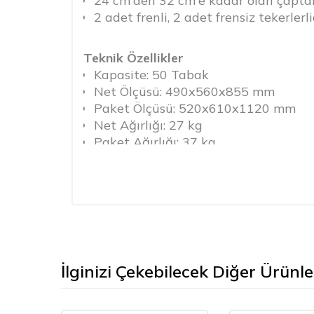
24 cm'den 32 cm'e kadar olan çaptak
2 adet frenli, 2 adet frensiz tekerlerli
Teknik Özellikler
Kapasite: 50 Tabak
Net Ölçüsü: 490x560x855 mm
Paket Ölçüsü: 520x610x1120 mm
Net Ağırlığı: 27 kg
Paket Ağırlığı: 37 kg
İlginizi Çekebilecek Diğer Ürünle