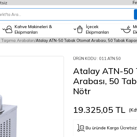
Fı
tsiz
Kahve Makineleri &
İçecek
M
Ekipmanları
Ekipmanları
E
 Taşıma Arabaları
Atalay ATN-50 Tabak Otomat Arabası, 50 Tabak Kapasit
ÜRÜN KODU :
011.ATN.50
Atalay ATN-50
Arabası, 50 Tab
Nötr
19.325,05
TL
(Kd
Bu üründe Kargo Ücretsiz