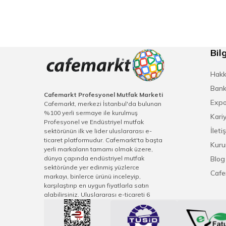
Bilg
Hakk
Bank
Cafemarkt Profesyonel Mutfak Marketi
Expo
Cafemarkt, merkezi İstanbul'da bulunan
%100 yerli sermaye ile kurulmuş
Kari
Profesyonel ve Endüstriyel mutfak
İleti
sektörünün ilk ve lider uluslararası e-
ticaret platformudur. Cafemarkt'ta başta
Kuru
yerli markaların tamamı olmak üzere,
dünya çapında endüstriyel mutfak
Blog
sektöründe yer edinmiş yüzlerce
Cafe
markayı, binlerce ürünü inceleyip,
karşılaştırıp en uygun fiyatlarla satın
alabilirsiniz. Uluslararası e-ticareti 6
kıtaya ulaşan Cafemarkt, sektörel sivil
toplum derneklerindeki görevleriyle
sektör gelişimi vizyonu, teknolojiyi ve