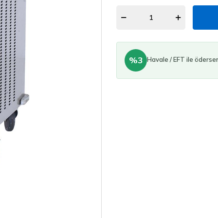
%3
Havale / EFT ile öderse