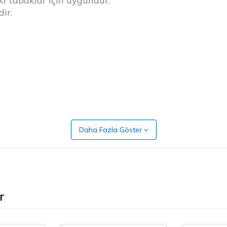
i tabaklar için uygundur.
dir.
Daha Fazla Göster
r