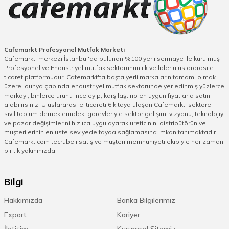
Cafemarkt Profesyonel Mutfak Marketi
Cafemarkt, merkezi İstanbul'da bulunan %100 yerli sermaye ile kurulmuş
Profesyonel ve Endüstriyel mutfak sektörünün ilk ve lider uluslararası e-
ticaret platformudur. Cafemarkt'ta başta yerli markaların tamamı olmak
üzere, dünya çapında endüstriyel mutfak sektöründe yer edinmiş yüzlerce
markayı, binlerce ürünü inceleyip, karşılaştırıp en uygun fiyatlarla satın
alabilirsiniz. Uluslararası e-ticareti 6 kıtaya ulaşan Cafemarkt, sektörel
sivil toplum derneklerindeki görevleriyle sektör gelişimi vizyonu, teknolojiyi
ve pazar değişimlerini hızlıca uygulayarak üreticinin, distribütörün ve
müşterilerinin en üste seviyede fayda sağlamasına imkan tanımaktadır.
Cafemarkt.com tecrübeli satış ve müşteri memnuniyeti ekibiyle her zaman
bir tık yakınınızda.
Bilgi
Hakkımızda
Banka Bilgilerimiz
Export
Kariyer
İletişim
Kurumsal Sitemiz