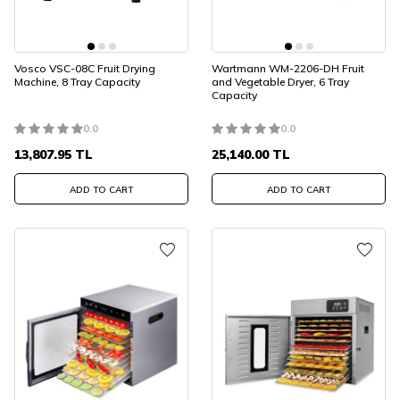
Vosco VSC-08C Fruit Drying
Wartmann WM-2206-DH Fruit
Machine, 8 Tray Capacity
and Vegetable Dryer, 6 Tray
Capacity
0.0
0.0
13,807.95
TL
25,140.00
TL
ADD TO CART
ADD TO CART