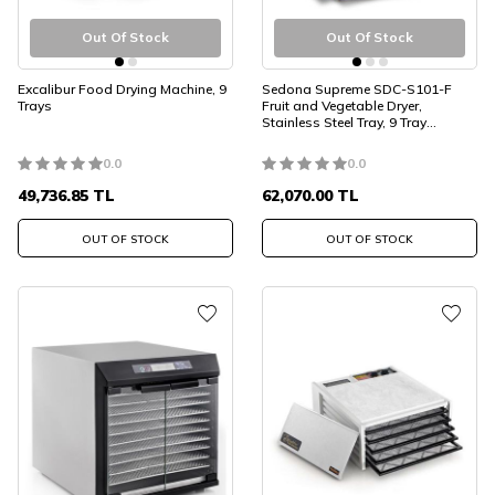
Out Of Stock
Out Of Stock
Excalibur Food Drying Machine, 9
Sedona Supreme SDC-S101-F
Trays
Fruit and Vegetable Dryer,
Stainless Steel Tray, 9 Tray
Capacity
0.0
0.0
49,736.85
TL
62,070.00
TL
OUT OF STOCK
OUT OF STOCK