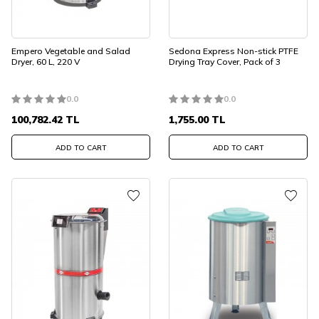
Empero Vegetable and Salad
Sedona Express Non-stick PTFE
Dryer, 60 L, 220 V
Drying Tray Cover, Pack of 3
0.0
0.0
100,782.42
TL
1,755.00
TL
ADD TO CART
ADD TO CART