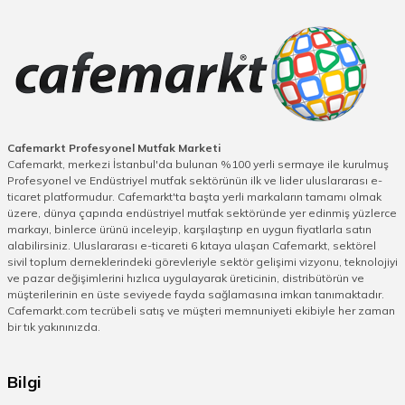
Cafemarkt Profesyonel Mutfak Marketi
Cafemarkt, merkezi İstanbul'da bulunan %100 yerli sermaye ile kurulmuş
Profesyonel ve Endüstriyel mutfak sektörünün ilk ve lider uluslararası e-
ticaret platformudur. Cafemarkt'ta başta yerli markaların tamamı olmak
üzere, dünya çapında endüstriyel mutfak sektöründe yer edinmiş yüzlerce
markayı, binlerce ürünü inceleyip, karşılaştırıp en uygun fiyatlarla satın
alabilirsiniz. Uluslararası e-ticareti 6 kıtaya ulaşan Cafemarkt, sektörel
sivil toplum derneklerindeki görevleriyle sektör gelişimi vizyonu, teknolojiyi
ve pazar değişimlerini hızlıca uygulayarak üreticinin, distribütörün ve
müşterilerinin en üste seviyede fayda sağlamasına imkan tanımaktadır.
Cafemarkt.com tecrübeli satış ve müşteri memnuniyeti ekibiyle her zaman
bir tık yakınınızda.
Bilgi