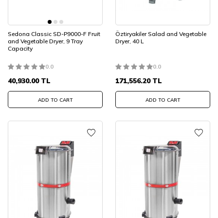
Sedona Classic SD-P9000-F Fruit
Öztiryakiler Salad and Vegetable
and Vegetable Dryer, 9 Tray
Dryer, 40 L
Capacity
0.0
0.0
40,930.00
TL
171,556.20
TL
ADD TO CART
ADD TO CART