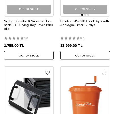
Out Of Stock
Out Of Stock
Sedona Combo & Supreme Non-
Excalibur 4526TB Food Dryer with
stick PTFE Drying Tray Cover, Pack
Analogue Timer, 5 Trays
of 3
0.0
0.0
1,755.00
TL
13,999.00
TL
OUT OF STOCK
OUT OF STOCK