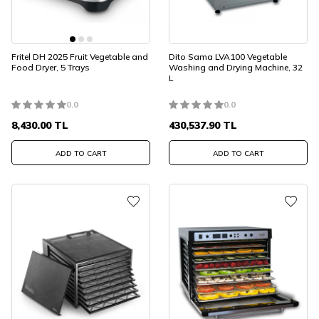
Fritel DH 2025 Fruit Vegetable and
Dito Sama LVA100 Vegetable
Food Dryer, 5 Trays
Washing and Drying Machine, 32
L
0.0
0.0
8,430.00
TL
430,537.90
TL
ADD TO CART
ADD TO CART