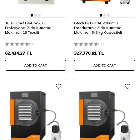
100% Chef DryCook XL
Gtech DFD-10A Vakumlu
Profesyonel Gıda Kurutma
Dondurarak Gıda Kurutma
Makinesi, 15 Tepsili
Makinesi, 6-8 kg Kapasiteli
0.0
0.0
62,434.27
TL
327,770.91
TL
ADD TO CART
ADD TO CART