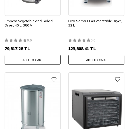
Empero Vegetable and Salad
Dito Sama EL40 Vegetable Dryer,
Dryer, 40 L, 380 V
32 L
0.0
0.0
79,817.28
TL
123,808.41
TL
ADD TO CART
ADD TO CART