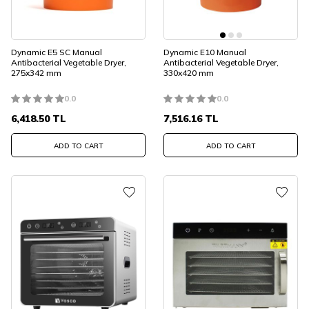
Dynamic E5 SC Manual
Dynamic E10 Manual
Antibacterial Vegetable Dryer,
Antibacterial Vegetable Dryer,
275x342 mm
330x420 mm
0.0
0.0
6,418.50
TL
7,516.16
TL
ADD TO CART
ADD TO CART