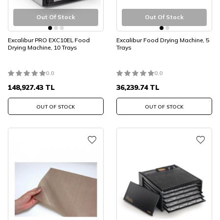
Out Of Stock
Out Of Stock
Excalibur PRO EXC10EL Food
Excalibur Food Drying Machine, 5
Drying Machine, 10 Trays
Trays
0.0
0.0
148,927.43
TL
36,239.74
TL
OUT OF STOCK
OUT OF STOCK