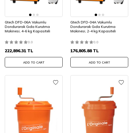
Gtech DFD-06A Vakumlu
Gtech DFD-04A Vakumlu
Dondurarak Gıda Kurutma
Dondurarak Gıda Kurutma
Makinesi, 4-6 kg Kapasiteli
Makinesi, 2-4 kg Kapasiteli
0.0
0.0
222,896.31
TL
176,805.88
TL
ADD TO CART
ADD TO CART