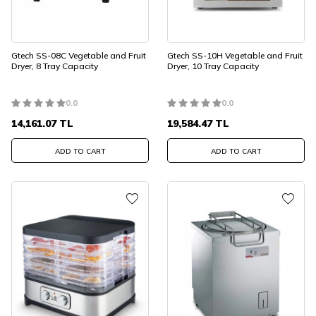
Gtech SS-08C Vegetable and Fruit
Gtech SS-10H Vegetable and Fruit
Dryer, 8 Tray Capacity
Dryer, 10 Tray Capacity
0.0
0.0
14,161.07
TL
19,584.47
TL
ADD TO CART
ADD TO CART