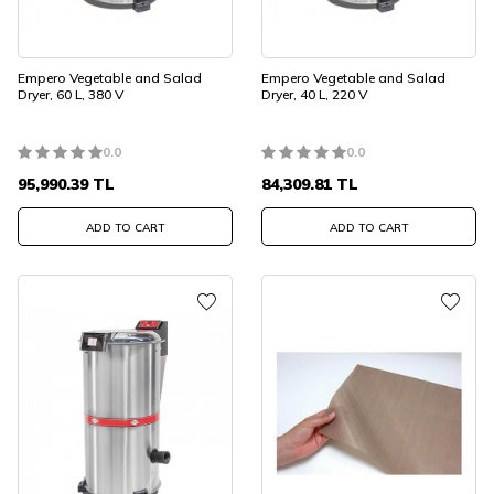
Empero Vegetable and Salad
Empero Vegetable and Salad
Dryer, 60 L, 380 V
Dryer, 40 L, 220 V
0.0
0.0
95,990.39
TL
84,309.81
TL
ADD TO CART
ADD TO CART