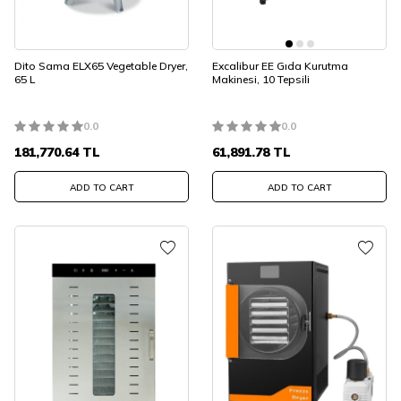
Dito Sama ELX65 Vegetable Dryer,
Excalibur EE Gıda Kurutma
65 L
Makinesi, 10 Tepsili
0.0
0.0
181,770.64
TL
61,891.78
TL
ADD TO CART
ADD TO CART