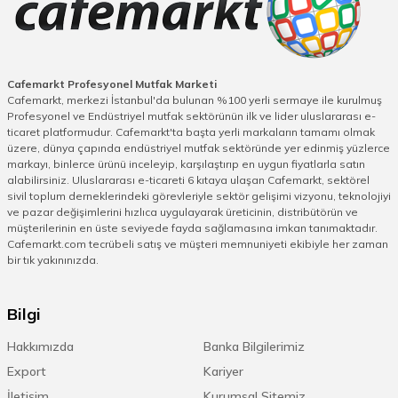
Cafemarkt Profesyonel Mutfak Marketi
Cafemarkt, merkezi İstanbul'da bulunan %100 yerli sermaye ile kurulmuş
Profesyonel ve Endüstriyel mutfak sektörünün ilk ve lider uluslararası e-
ticaret platformudur. Cafemarkt'ta başta yerli markaların tamamı olmak
üzere, dünya çapında endüstriyel mutfak sektöründe yer edinmiş yüzlerce
markayı, binlerce ürünü inceleyip, karşılaştırıp en uygun fiyatlarla satın
alabilirsiniz. Uluslararası e-ticareti 6 kıtaya ulaşan Cafemarkt, sektörel
sivil toplum derneklerindeki görevleriyle sektör gelişimi vizyonu, teknolojiyi
ve pazar değişimlerini hızlıca uygulayarak üreticinin, distribütörün ve
müşterilerinin en üste seviyede fayda sağlamasına imkan tanımaktadır.
Cafemarkt.com tecrübeli satış ve müşteri memnuniyeti ekibiyle her zaman
bir tık yakınınızda.
Bilgi
Hakkımızda
Banka Bilgilerimiz
Export
Kariyer
İletişim
Kurumsal Sitemiz