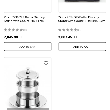
Zicco ZCP-729 Butter Display
Zicco ZCP-665 Butter Display
Stand with Cooler, 28x44 cm
Stand with Cooler, 18x18x16.5 cm
0.0
0.0
2,045.90
TL
3,007.45
TL
ADD TO CART
ADD TO CART