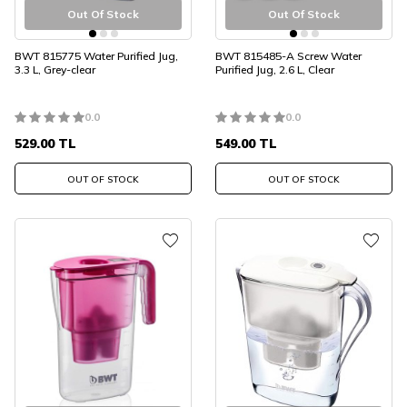
Out Of Stock
Out Of Stock
BWT 815775 Water Purified Jug,
BWT 815485-A Screw Water
3.3 L, Grey-clear
Purified Jug, 2.6 L, Clear
0.0
0.0
529.00
TL
549.00
TL
OUT OF STOCK
OUT OF STOCK