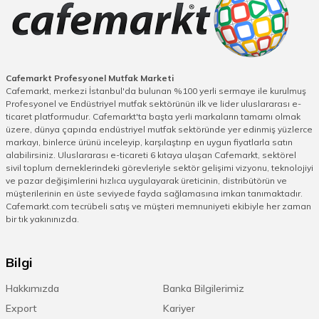
Cafemarkt Profesyonel Mutfak Marketi
Cafemarkt, merkezi İstanbul'da bulunan %100 yerli sermaye ile kurulmuş
Profesyonel ve Endüstriyel mutfak sektörünün ilk ve lider uluslararası e-
ticaret platformudur. Cafemarkt'ta başta yerli markaların tamamı olmak
üzere, dünya çapında endüstriyel mutfak sektöründe yer edinmiş yüzlerce
markayı, binlerce ürünü inceleyip, karşılaştırıp en uygun fiyatlarla satın
alabilirsiniz. Uluslararası e-ticareti 6 kıtaya ulaşan Cafemarkt, sektörel
sivil toplum derneklerindeki görevleriyle sektör gelişimi vizyonu, teknolojiyi
ve pazar değişimlerini hızlıca uygulayarak üreticinin, distribütörün ve
müşterilerinin en üste seviyede fayda sağlamasına imkan tanımaktadır.
Cafemarkt.com tecrübeli satış ve müşteri memnuniyeti ekibiyle her zaman
bir tık yakınınızda.
Bilgi
Hakkımızda
Banka Bilgilerimiz
Export
Kariyer