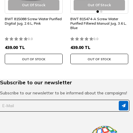
Out Of Stock
Out Of Stock
BWT 815088 Screw Water Purified
BWT 815474-A Screw Water
Digital Jug, 2.6 L, Pink
Purified Filtered Manual Jug, 3.6 L,
Blue
0.0
0.0
439.00
TL
439.00
TL
OUT OF STOCK
OUT OF STOCK
Subscribe to our newsletter
Subscribe to our newsletter to be informed about the campaigns!