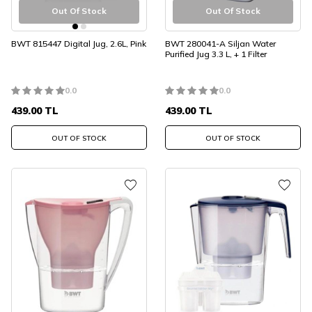
Out Of Stock
Out Of Stock
BWT 815447 Digital Jug, 2.6L, Pink
BWT 280041-A Siljan Water
Purified Jug 3.3 L, + 1 Filter
0.0
0.0
439.00
TL
439.00
TL
OUT OF STOCK
OUT OF STOCK