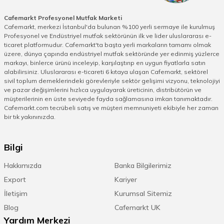
Cafemarkt Profesyonel Mutfak Marketi
Cafemarkt, merkezi İstanbul'da bulunan %100 yerli sermaye ile kurulmuş
Profesyonel ve Endüstriyel mutfak sektörünün ilk ve lider uluslararası e-
ticaret platformudur. Cafemarkt'ta başta yerli markaların tamamı olmak
üzere, dünya çapında endüstriyel mutfak sektöründe yer edinmiş yüzlerce
markayı, binlerce ürünü inceleyip, karşılaştırıp en uygun fiyatlarla satın
alabilirsiniz. Uluslararası e-ticareti 6 kıtaya ulaşan Cafemarkt, sektörel
sivil toplum derneklerindeki görevleriyle sektör gelişimi vizyonu, teknolojiyi
ve pazar değişimlerini hızlıca uygulayarak üreticinin, distribütörün ve
müşterilerinin en üste seviyede fayda sağlamasına imkan tanımaktadır.
Cafemarkt.com tecrübeli satış ve müşteri memnuniyeti ekibiyle her zaman
bir tık yakınınızda.
Bilgi
Hakkımızda
Banka Bilgilerimiz
Export
Kariyer
İletişim
Kurumsal Sitemiz
Blog
Cafemarkt UK
Yardım Merkezi