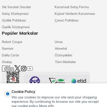
Sık Sorulan Sorular
Kurumsal Satış Formu
Satış Sözleşmesi
Kişisel Verilerin Korunması
Gizlilik Politikası
Çerez Politikası
Üyelik Sözleşmesi
Popüler Markalar
Robot Coupe
Unox
Samixir
Almetal
Dalla Corte
Öztiryakiler
Atalay
Tüm Markalar
Cookie Policy
Trend Etiketler:
We use cookies to improve our site and your shopping
experience. By continuing to browse our site you accept
Espresso Makinesi
Kahve Öğütücü
Daha Fazla
our cookie policy.
More info