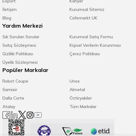
Export
Kariyer
İletişim
Kurumsal Sitemiz
Blog
Cafemarkt UK
Yardım Merkezi
Sık Sorulan Sorular
Kurumsal Satış Formu
Satış Sözleşmesi
Kişisel Verilerin Korunması
Gizlilik Politikası
Çerez Politikası
Üyelik Sözleşmesi
Popüler Markalar
Robot Coupe
Unox
Samixir
Almetal
Dalla Corte
Öztiryakiler
Atalay
Tüm Markalar