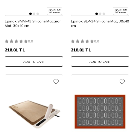
AYNI GÜN
AYNI GÜN
KARGO
KARGO
Epinox SMM-43 Silicone Macaron
Epinox SLP-34 Silicone Mat, 30x40
Mat, 30x40 cm
cm
0.0
0.0
218.81
TL
218.81
TL
ADD TO CART
ADD TO CART