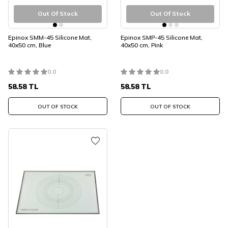
Out Of Stock
Out Of Stock
Epinox SMM-45 Silicone Mat,
Epinox SMP-45 Silicone Mat,
40x50 cm, Blue
40x50 cm, Pink
0.0
0.0
58.58
TL
58.58
TL
OUT OF STOCK
OUT OF STOCK