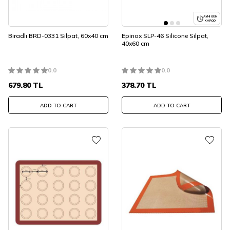
AYNI GÜN
KARGO
Biradlı BRD-0331 Silpat, 60x40 cm
Epinox SLP-46 Silicone Silpat,
40x60 cm
0.0
0.0
679.80
TL
378.70
TL
ADD TO CART
ADD TO CART