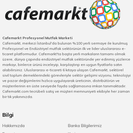
Cafemarkt Profesyonel Mutfak Marketi
Cafemarkt, merkezi İstanbul'da bulunan %100 yerli sermaye ile kurulmuş
Profesyonel ve Endüstriyel mutfak sektörünün ilk ve lider uluslararası e-
ticaret platformudur. Cafemarkt'ta başta yerli markaların tamamı olmak
üzere, dünya çapında endüstriyel mutfak sektöründe yer edinmiş yüzlerce
markayı, binlerce ürünü inceleyip, karşılaştırıp en uygun fiyatlarla satın
alabilirsiniz. Uluslararası e-ticareti 6 kıtaya ulaşan Cafemarkt, sektörel
sivil toplum derneklerindeki görevleriyle sektör gelişimi vizyonu, teknolojiyi
ve pazar değişimlerini hızlıca uygulayarak üreticinin, distribütörün ve
müşterilerinin en üste seviyede fayda sağlamasına imkan tanımaktadır.
Cafemarkt.com tecrübeli satış ve müşteri memnuniyeti ekibiyle her zaman
bir tık yakınınızda.
Bilgi
Hakkımızda
Banka Bilgilerimiz