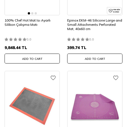
AYNI GÜN
KARGO
100% Chef Hot Mat Isı Ayarlı
Epinox EKM-46 Silicone Large and
Silikon Çalışma Matı
Small Attachments Perforated
Mat, 40x60 cm
0.0
0.0
9,848.44
TL
399.74
TL
ADD TO CART
ADD TO CART