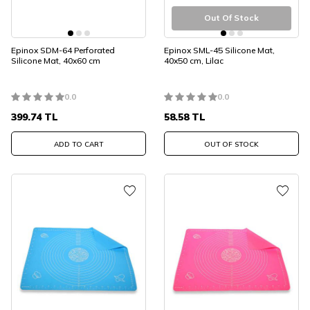
Out Of Stock
Epinox SDM-64 Perforated
Epinox SML-45 Silicone Mat,
Silicone Mat, 40x60 cm
40x50 cm, Lilac
0.0
0.0
399.74
TL
58.58
TL
ADD TO CART
OUT OF STOCK