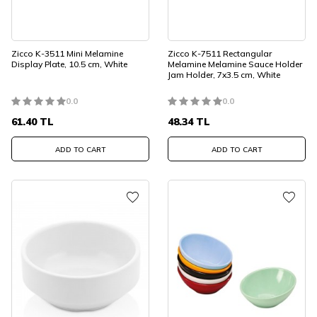
Zicco K-3511 Mini Melamine
Zicco K-7511 Rectangular
Display Plate, 10.5 cm, White
Melamine Melamine Sauce Holder
Jam Holder, 7x3.5 cm, White
0.0
0.0
61.40
TL
48.34
TL
ADD TO CART
ADD TO CART