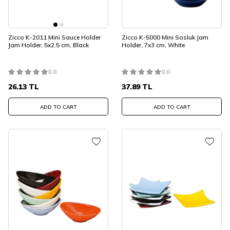
Zicco K-2011 Mini Sauce Holder
Zicco K-5000 Mini Sosluk Jam
Jam Holder, 5x2.5 cm, Black
Holder, 7x3 cm, White
0.0
0.0
26.13
TL
37.89
TL
ADD TO CART
ADD TO CART