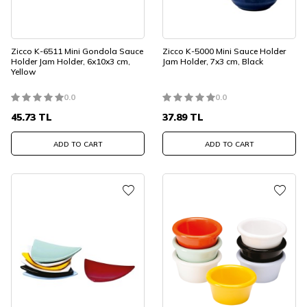
Zicco K-6511 Mini Gondola Sauce
Zicco K-5000 Mini Sauce Holder
Holder Jam Holder, 6x10x3 cm,
Jam Holder, 7x3 cm, Black
Yellow
0.0
0.0
45.73
TL
37.89
TL
ADD TO CART
ADD TO CART