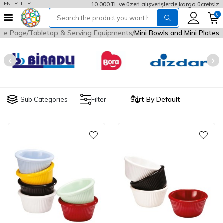
10.000 TL ve üzeri alışverişlerde kargo ücretsiz
EN
TL
0
me Page
Tabletop & Serving Equipments
Mini Bowls and Mini Plates
Sub Categories
Filter