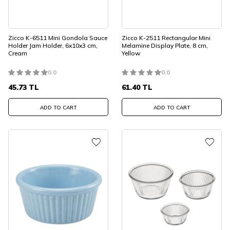
Zicco K-6511 Mini Gondola Sauce
Zicco K-2511 Rectangular Mini
Holder Jam Holder, 6x10x3 cm,
Melamine Display Plate, 8 cm,
Cream
Yellow
0.0
0.0
45.73
TL
61.40
TL
ADD TO CART
ADD TO CART