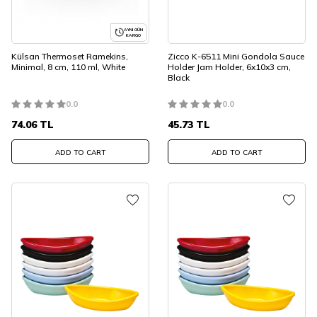
AYNI GÜN
KARGO
Külsan Thermoset Ramekins,
Zicco K-6511 Mini Gondola Sauce
Minimal, 8 cm, 110 ml, White
Holder Jam Holder, 6x10x3 cm,
Black
0.0
0.0
74.06
TL
45.73
TL
ADD TO CART
ADD TO CART