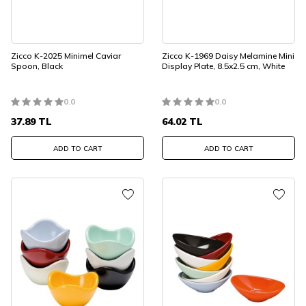
Zicco K-2025 Minimel Caviar
Zicco K-1969 Daisy Melamine Mini
Spoon, Black
Display Plate, 8.5x2.5 cm, White
0.0
0.0
37.89
TL
64.02
TL
ADD TO CART
ADD TO CART