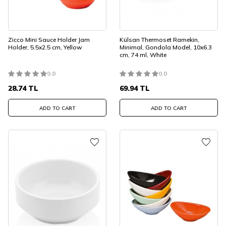
Zicco Mini Sauce Holder Jam
Külsan Thermoset Ramekin,
Holder, 5.5x2.5 cm, Yellow
Minimal, Gondola Model, 10x6.3
cm, 74 ml, White
0.0
0.0
28.74
TL
69.94
TL
ADD TO CART
ADD TO CART