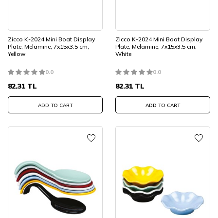
Zicco K-2024 Mini Boat Display
Zicco K-2024 Mini Boat Display
Plate, Melamine, 7x15x3.5 cm,
Plate, Melamine, 7x15x3.5 cm,
Yellow
White
0.0
0.0
82.31
TL
82.31
TL
ADD TO CART
ADD TO CART