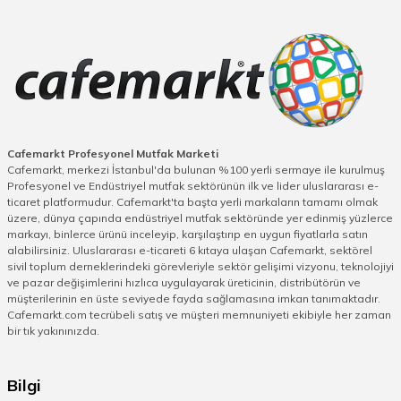
Cafemarkt Profesyonel Mutfak Marketi
Cafemarkt, merkezi İstanbul'da bulunan %100 yerli sermaye ile kurulmuş
Profesyonel ve Endüstriyel mutfak sektörünün ilk ve lider uluslararası e-
ticaret platformudur. Cafemarkt'ta başta yerli markaların tamamı olmak
üzere, dünya çapında endüstriyel mutfak sektöründe yer edinmiş yüzlerce
markayı, binlerce ürünü inceleyip, karşılaştırıp en uygun fiyatlarla satın
alabilirsiniz. Uluslararası e-ticareti 6 kıtaya ulaşan Cafemarkt, sektörel
sivil toplum derneklerindeki görevleriyle sektör gelişimi vizyonu, teknolojiyi
ve pazar değişimlerini hızlıca uygulayarak üreticinin, distribütörün ve
müşterilerinin en üste seviyede fayda sağlamasına imkan tanımaktadır.
Cafemarkt.com tecrübeli satış ve müşteri memnuniyeti ekibiyle her zaman
bir tık yakınınızda.
Bilgi