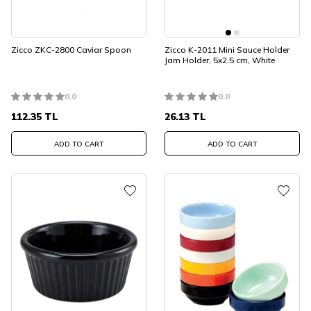
Zicco ZKC-2800 Caviar Spoon
Zicco K-2011 Mini Sauce Holder
Jam Holder, 5x2.5 cm, White
0.0
0.0
112.35
TL
26.13
TL
ADD TO CART
ADD TO CART