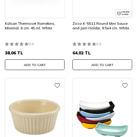
AYNI GÜN
KARGO
Külsan Thermoset Ramekins,
Zicco K-5511 Round Mini Sauce
Minimal, 6 cm, 45 ml, White
and Jam Holder, 9.5x4 cm, White
0.0
0.0
38.06
TL
64.02
TL
ADD TO CART
ADD TO CART