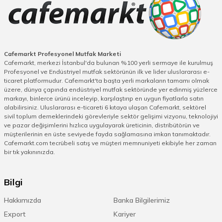
Cafemarkt Profesyonel Mutfak Marketi
Cafemarkt, merkezi İstanbul'da bulunan %100 yerli sermaye ile kurulmuş
Profesyonel ve Endüstriyel mutfak sektörünün ilk ve lider uluslararası e-
ticaret platformudur. Cafemarkt'ta başta yerli markaların tamamı olmak
üzere, dünya çapında endüstriyel mutfak sektöründe yer edinmiş yüzlerce
markayı, binlerce ürünü inceleyip, karşılaştırıp en uygun fiyatlarla satın
alabilirsiniz. Uluslararası e-ticareti 6 kıtaya ulaşan Cafemarkt, sektörel
sivil toplum derneklerindeki görevleriyle sektör gelişimi vizyonu, teknolojiyi
ve pazar değişimlerini hızlıca uygulayarak üreticinin, distribütörün ve
müşterilerinin en üste seviyede fayda sağlamasına imkan tanımaktadır.
Cafemarkt.com tecrübeli satış ve müşteri memnuniyeti ekibiyle her zaman
bir tık yakınınızda.
Bilgi
Hakkımızda
Banka Bilgilerimiz
Export
Kariyer