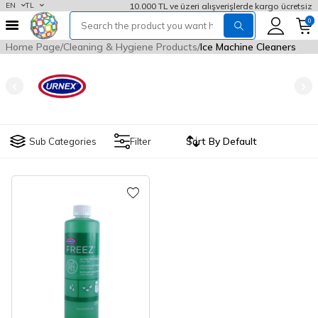
10.000 TL ve üzeri alışverişlerde kargo ücretsiz
EN
TL
0
Home Page
Cleaning & Hygiene Products
Ice Machine Cleaners
Sub Categories
Filter