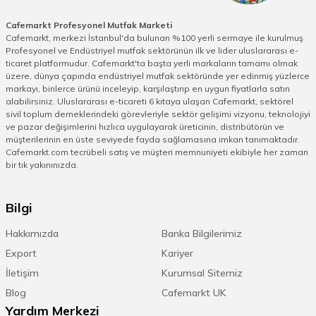
Cafemarkt Profesyonel Mutfak Marketi
Cafemarkt, merkezi İstanbul'da bulunan %100 yerli sermaye ile kurulmuş
Profesyonel ve Endüstriyel mutfak sektörünün ilk ve lider uluslararası e-
ticaret platformudur. Cafemarkt'ta başta yerli markaların tamamı olmak
üzere, dünya çapında endüstriyel mutfak sektöründe yer edinmiş yüzlerce
markayı, binlerce ürünü inceleyip, karşılaştırıp en uygun fiyatlarla satın
alabilirsiniz. Uluslararası e-ticareti 6 kıtaya ulaşan Cafemarkt, sektörel
sivil toplum derneklerindeki görevleriyle sektör gelişimi vizyonu, teknolojiyi
ve pazar değişimlerini hızlıca uygulayarak üreticinin, distribütörün ve
müşterilerinin en üste seviyede fayda sağlamasına imkan tanımaktadır.
Cafemarkt.com tecrübeli satış ve müşteri memnuniyeti ekibiyle her zaman
bir tık yakınınızda.
Bilgi
Hakkımızda
Banka Bilgilerimiz
Export
Kariyer
İletişim
Kurumsal Sitemiz
Blog
Cafemarkt UK
Yardım Merkezi