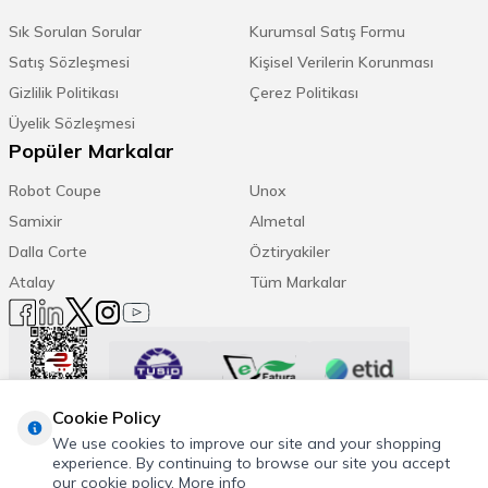
Sık Sorulan Sorular
Kurumsal Satış Formu
Satış Sözleşmesi
Kişisel Verilerin Korunması
Gizlilik Politikası
Çerez Politikası
Üyelik Sözleşmesi
Popüler Markalar
Robot Coupe
Unox
Samixir
Almetal
Dalla Corte
Öztiryakiler
Atalay
Tüm Markalar
Cookie Policy
Trend Etiketler:
We use cookies to improve our site and your shopping
experience. By continuing to browse our site you accept
Espresso Makinesi
Kahve Öğütücü
Daha Fazla
our cookie policy.
More info