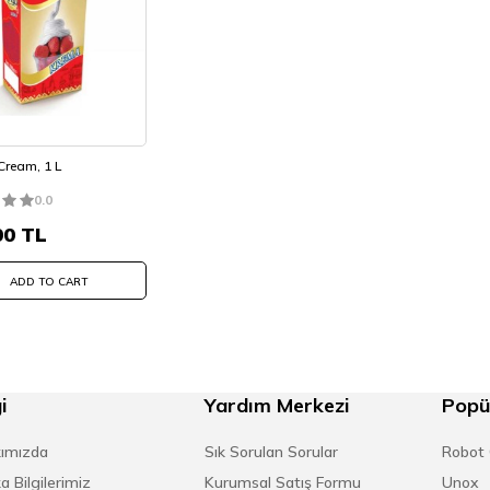
 Cream, 1 L
0.0
00
TL
ADD TO CART
i
Yardım Merkezi
Popü
ımızda
Sık Sorulan Sorular
Robot
a Bilgilerimiz
Kurumsal Satış Formu
Unox