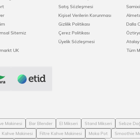
rt
Satış Sözleşmesi
Samixi
yer
Kişisel Verilerin Korunması
Almeta
şim
Gizlilik Politikası
Dalla 
msal Sitemiz
Çerez Politikası
Öztirya
Üyelik Sözleşmesi
Atalay
markt UK
Tüm M
ve Makinesi
Bar Blender
El Mikseri
Stand Mikseri
Sebze Doğ
Kahve Makinesi
Filtre Kahve Makinesi
Moka Pot
Smoothie Ma