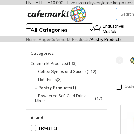
EN
TL
10.000 TL ve üzeri alışverişlerde kargo ücre
Endüstriyel
All Categories
Mutfak
Home Page
Cafemarkt Products
Pastry Products
Categories
Cafemarkt Products
(133)
– Coffee Syrups and Sauces
(112)
– Hot drinks
(3)
Sadec
– Pastry Products
(1)
– Powdered Soft Cold Drink
(17)
Mixes
Brand
Tikveşli
(1)