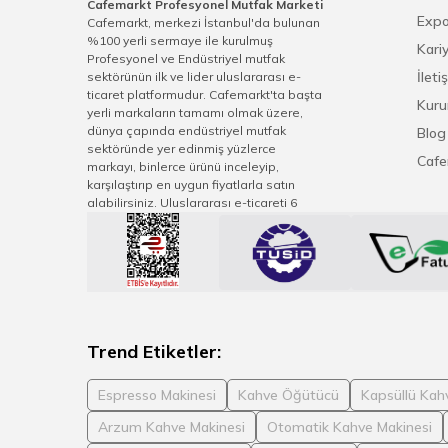
Cafemarkt Profesyonel Mutfak Marketi
Expo
Cafemarkt, merkezi İstanbul'da bulunan
%100 yerli sermaye ile kurulmuş
Kari
Profesyonel ve Endüstriyel mutfak
İleti
sektörünün ilk ve lider uluslararası e-
ticaret platformudur. Cafemarkt'ta başta
Kuru
yerli markaların tamamı olmak üzere,
dünya çapında endüstriyel mutfak
Blog
sektöründe yer edinmiş yüzlerce
Cafe
markayı, binlerce ürünü inceleyip,
karşılaştırıp en uygun fiyatlarla satın
alabilirsiniz. Uluslararası e-ticareti 6
kıtaya ulaşan Cafemarkt, sektörel sivil
toplum derneklerindeki görevleriyle
sektör gelişimi vizyonu, teknolojiyi ve
pazar değişimlerini hızlıca uygulayarak
üreticinin, distribütörün ve müşterilerinin
en üste seviyede fayda sağlamasına
imkan tanımaktadır. Cafemarkt.com
tecrübeli satış ve müşteri memnuniyeti
Trend Etiketler:
ekibiyle her zaman bir tık yakınınızda.
Espresso Makinesi
Kahve Öğütücü
Kapsüllü Kah
Arzum Kahve Makinesi
Otomatik Kahve Makinesi