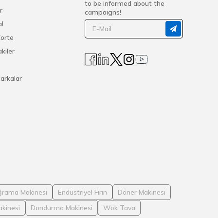
to be informed about the
r
campaigns!
l
Corte
kiler
arkalar
rama Makinesi
Endüstriyel Fırın
Döner Makinesi
kinesi
Dondurma Makinesi
Wok Tava