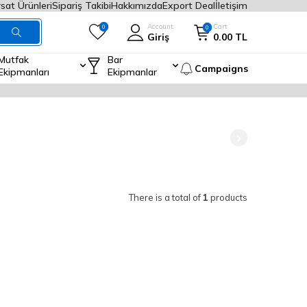
rsat Ürünleri
Sipariş Takibi
Hakkımızda
Export Deal
İletişim
Account
Cart
0
0
Giriş
0.00
TL
Mutfak
Bar
Campaigns
Ekipmanları
Ekipmanlar
There is a total of
1
products