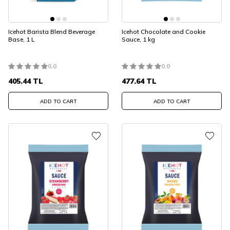
Icehot Barista Blend Beverage
Icehot Chocolate and Cookie
Base, 1 L
Sauce, 1 kg
0.0
0.0
405.44
TL
477.64
TL
ADD TO CART
ADD TO CART