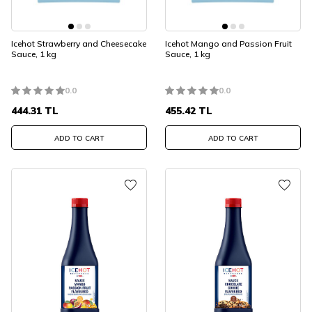
Icehot Strawberry and Cheesecake
Icehot Mango and Passion Fruit
Sauce, 1 kg
Sauce, 1 kg
0.0
0.0
444.31
TL
455.42
TL
ADD TO CART
ADD TO CART