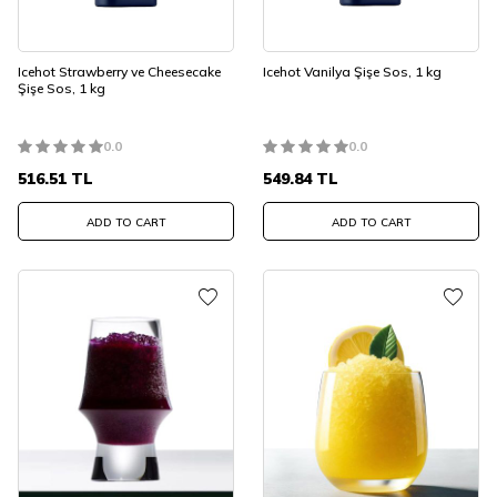
Icehot Strawberry ve Cheesecake
Icehot Vanilya Şişe Sos, 1 kg
Şişe Sos, 1 kg
0.0
0.0
516.51
TL
549.84
TL
ADD TO CART
ADD TO CART