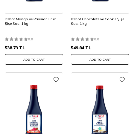
Icehot Mango ve Passion Fruit
Icehot Chocolate ve Cookie Şişe
Şişe Sos, 1 kg
Sos, 1 kg
0.0
0.0
538.73
TL
549.84
TL
ADD TO CART
ADD TO CART