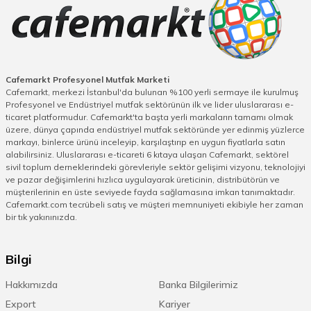
Cafemarkt Profesyonel Mutfak Marketi
Cafemarkt, merkezi İstanbul'da bulunan %100 yerli sermaye ile kurulmuş
Profesyonel ve Endüstriyel mutfak sektörünün ilk ve lider uluslararası e-
ticaret platformudur. Cafemarkt'ta başta yerli markaların tamamı olmak
üzere, dünya çapında endüstriyel mutfak sektöründe yer edinmiş yüzlerce
markayı, binlerce ürünü inceleyip, karşılaştırıp en uygun fiyatlarla satın
alabilirsiniz. Uluslararası e-ticareti 6 kıtaya ulaşan Cafemarkt, sektörel
sivil toplum derneklerindeki görevleriyle sektör gelişimi vizyonu, teknolojiyi
ve pazar değişimlerini hızlıca uygulayarak üreticinin, distribütörün ve
müşterilerinin en üste seviyede fayda sağlamasına imkan tanımaktadır.
Cafemarkt.com tecrübeli satış ve müşteri memnuniyeti ekibiyle her zaman
bir tık yakınınızda.
Bilgi
Hakkımızda
Banka Bilgilerimiz
Export
Kariyer