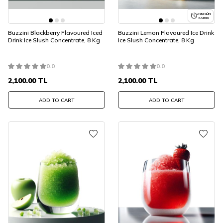
AYNI GÜN
KARGO
Buzzini Blackberry Flavoured Iced
Buzzini Lemon Flavoured Ice Drink
Drink Ice Slush Concentrate, 8 Kg
Ice Slush Concentrate, 8 Kg
0.0
0.0
2,100.00
TL
2,100.00
TL
ADD TO CART
ADD TO CART