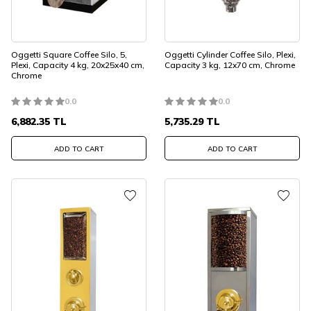
Oggetti Square Coffee Silo, 5,
Oggetti Cylinder Coffee Silo, Plexi,
Plexi, Capacity 4 kg, 20x25x40 cm,
Capacity 3 kg, 12x70 cm, Chrome
Chrome
0.0
0.0
6,882.35
TL
5,735.29
TL
ADD TO CART
ADD TO CART