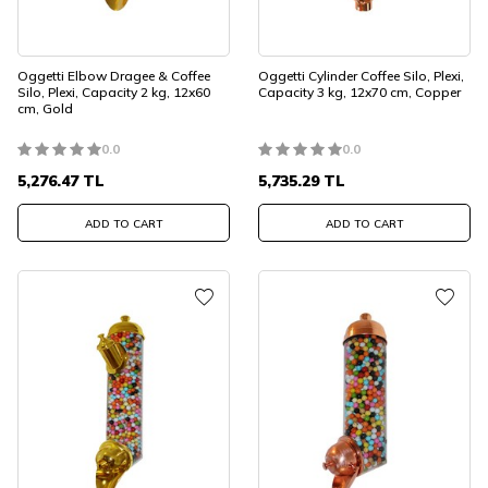
Oggetti Elbow Dragee & Coffee
Oggetti Cylinder Coffee Silo, Plexi,
Silo, Plexi, Capacity 2 kg, 12x60
Capacity 3 kg, 12x70 cm, Copper
cm, Gold
0.0
0.0
5,276.47
TL
5,735.29
TL
ADD TO CART
ADD TO CART