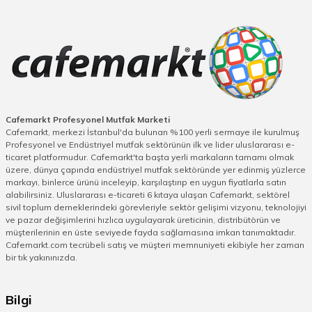
Cafemarkt Profesyonel Mutfak Marketi
Cafemarkt, merkezi İstanbul'da bulunan %100 yerli sermaye ile kurulmuş
Profesyonel ve Endüstriyel mutfak sektörünün ilk ve lider uluslararası e-
ticaret platformudur. Cafemarkt'ta başta yerli markaların tamamı olmak
üzere, dünya çapında endüstriyel mutfak sektöründe yer edinmiş yüzlerce
markayı, binlerce ürünü inceleyip, karşılaştırıp en uygun fiyatlarla satın
alabilirsiniz. Uluslararası e-ticareti 6 kıtaya ulaşan Cafemarkt, sektörel
sivil toplum derneklerindeki görevleriyle sektör gelişimi vizyonu, teknolojiyi
ve pazar değişimlerini hızlıca uygulayarak üreticinin, distribütörün ve
müşterilerinin en üste seviyede fayda sağlamasına imkan tanımaktadır.
Cafemarkt.com tecrübeli satış ve müşteri memnuniyeti ekibiyle her zaman
bir tık yakınınızda.
Bilgi