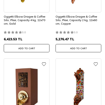
Oggetti Elbow Dragee & Coffee
Oggetti Elbow Dragee & Coffee
Silo, Plexi, Capacity 4 kg, 12x70
Silo, Plexi, Capacity 2 kg, 12x60
cm, Gold
cm, Copper
0.0
0.0
6,423.53
TL
5,276.47
TL
ADD TO CART
ADD TO CART