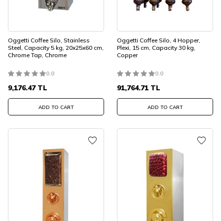
Oggetti Coffee Silo, Stainless
Oggetti Coffee Silo, 4 Hopper,
Steel, Capacity 5 kg, 20x25x60 cm,
Plexi, 15 cm, Capacity 30 kg,
Chrome Tap, Chrome
Copper
0.0
0.0
9,176.47
TL
91,764.71
TL
ADD TO CART
ADD TO CART