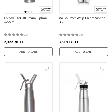
AYNI GÜN
AYNI GÜN
KARGO
KARGO
Epinox SAN-10 Cream Siphon,
iSi Gourmet Whip Cream Siphon,
1000 ml
1 L
0.0
0.0
2,322.70
TL
7,901.80
TL
ADD TO CART
ADD TO CART