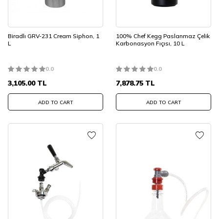
Biradlı GRV-231 Cream Siphon, 1
100% Chef Kegg Paslanmaz Çelik
L
Karbonasyon Fıçısı, 10 L
0.0
0.0
3,105.00
TL
7,878.75
TL
ADD TO CART
ADD TO CART