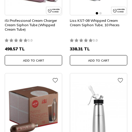
AYNI GÜN
AYNI GÜN
KARGO
KARGO
iSi Professional Cream Charger
Liss KST-08 Whipped Cream
Cream Siphon Tube (Whipped
Cream Siphon Tube, 10 Pieces
Cream Tube)
0.0
0.0
498.57
TL
338.31
TL
ADD TO CART
ADD TO CART