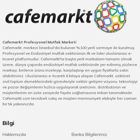
Cafemarkt Profesyonel Mutfak Marketi
Cafemarkt, merkezi İstanbul'da bulunan %100 yerli sermaye ile kurulmuş
Profesyonel ve Endüstriyel mutfak sektörünün ilk ve lider uluslararası e-
ticaret platformudur. Cafemarkt'ta başta yerli markaların tamamı olmak
üzere, dünya çapında endüstriyel mutfak sektöründe yer edinmiş yüzlerce
markayı, binlerce ürünü inceleyip, karşılaştırıp en uygun fiyatlarla satın
alabilirsiniz. Uluslararası e-ticareti 6 kıtaya ulaşan Cafemarkt, sektörel
sivil toplum derneklerindeki görevleriyle sektör gelişimi vizyonu, teknolojiyi
ve pazar değişimlerini hızlıca uygulayarak üreticinin, distribütörün ve
müşterilerinin en üste seviyede fayda sağlamasına imkan tanımaktadır.
Cafemarkt.com tecrübeli satış ve müşteri memnuniyeti ekibiyle her zaman
bir tık yakınınızda.
Bilgi
Hakkımızda
Banka Bilgilerimiz