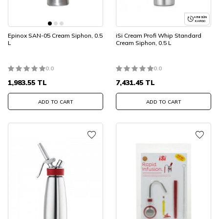
AYNI GÜN
KARGO
Epinox SAN-05 Cream Siphon, 0.5
iSi Cream Profi Whip Standard
L
Cream Siphon, 0.5 L
0.0
0.0
1,983.55
TL
7,431.45
TL
ADD TO CART
ADD TO CART