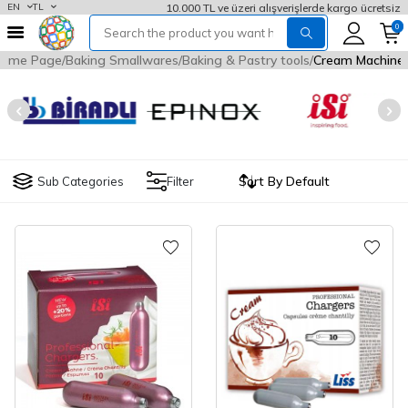
10.000 TL ve üzeri alışverişlerde kargo ücretsiz
EN
TL
0
ome Page
Baking Smallwares
Baking & Pastry tools
Cream Machine
Sub Categories
Filter