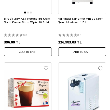
Biradlı GRV-KST Rotass 8G Krem
Vaihinger Sanomat Amigo Krem
Şanti Krema Sifon Tüpü, 10 Adet
Şanti Makinesi, 1.5 L
0.0
0.0
396.00
TL
226,983.03
TL
ADD TO CART
ADD TO CART