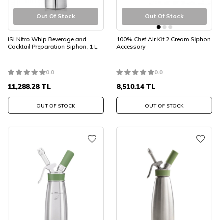
Out Of Stock
Out Of Stock
iSi Nitro Whip Beverage and
100% Chef Air Kit 2 Cream Siphon
Cocktail Preparation Siphon, 1 L
Accessory
0.0
0.0
11,288.28
TL
8,510.14
TL
OUT OF STOCK
OUT OF STOCK