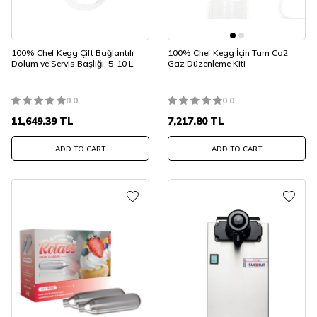
100% Chef Kegg Çift Bağlantılı
100% Chef Kegg İçin Tam Co2
Dolum ve Servis Başlığı, 5-10 L
Gaz Düzenleme Kiti
0.0
0.0
11,649.39
TL
7,217.80
TL
ADD TO CART
ADD TO CART