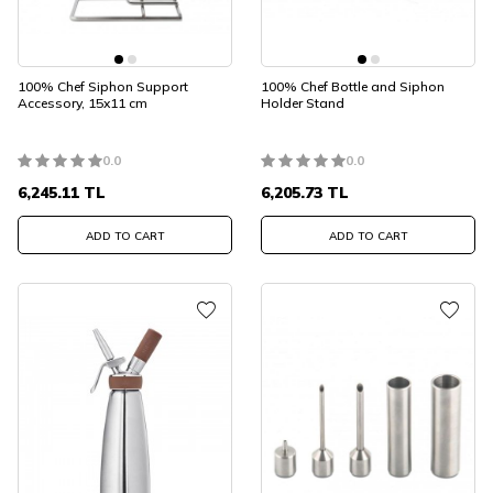
100% Chef Siphon Support
100% Chef Bottle and Siphon
Accessory, 15x11 cm
Holder Stand
0.0
0.0
6,245.11
TL
6,205.73
TL
ADD TO CART
ADD TO CART