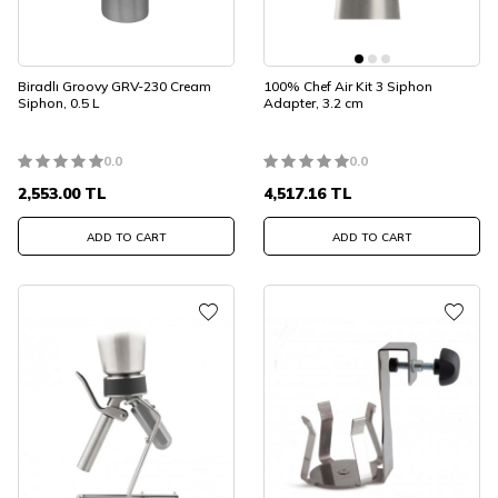
Biradlı Groovy GRV-230 Cream
100% Chef Air Kit 3 Siphon
Siphon, 0.5 L
Adapter, 3.2 cm
0.0
0.0
2,553.00
TL
4,517.16
TL
ADD TO CART
ADD TO CART