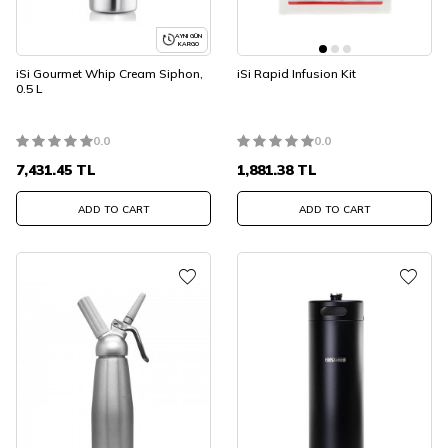
AYNI GÜN
KARGO
iSi Gourmet Whip Cream Siphon,
iSi Rapid Infusion Kit
0.5 L
0.0
0.0
7,431.45
TL
1,881.38
TL
ADD TO CART
ADD TO CART