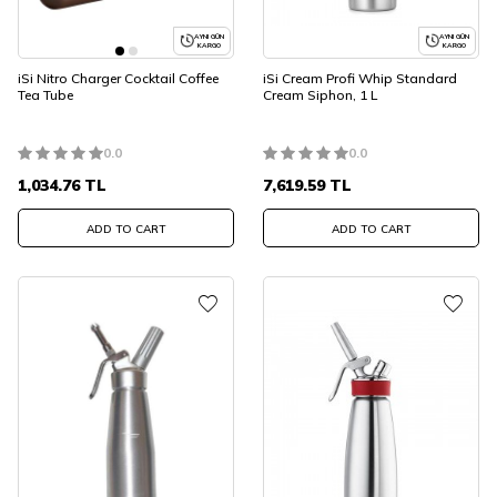
AYNI GÜN
AYNI GÜN
KARGO
KARGO
iSi Nitro Charger Cocktail Coffee
iSi Cream Profi Whip Standard
Tea Tube
Cream Siphon, 1 L
0.0
0.0
1,034.76
TL
7,619.59
TL
ADD TO CART
ADD TO CART