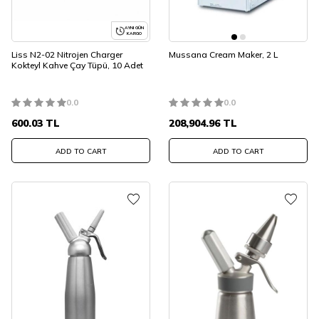
AYNI GÜN
KARGO
Liss N2-02 Nitrojen Charger
Mussana Cream Maker, 2 L
Kokteyl Kahve Çay Tüpü, 10 Adet
0.0
0.0
600.03
TL
208,904.96
TL
ADD TO CART
ADD TO CART