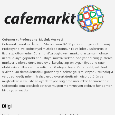
Cafemarkt Profesyonel Mutfak Marketi
Cafemarkt, merkezi İstanbul'da bulunan %100 yerli sermaye ile kurulmuş
Profesyonel ve Endüstriyel mutfak sektörünün ilk ve lider uluslararası e-
ticaret platformudur. Cafemarkt'ta başta yerli markaların tamamı olmak
üzere, dünya çapında endüstriyel mutfak sektöründe yer edinmiş yüzlerce
markayı, binlerce ürünü inceleyip, karşılaştırıp en uygun fiyatlarla satın
alabilirsiniz. Uluslararası e-ticareti 6 kıtaya ulaşan Cafemarkt, sektörel
sivil toplum derneklerindeki görevleriyle sektör gelişimi vizyonu, teknolojiyi
ve pazar değişimlerini hızlıca uygulayarak üreticinin, distribütörün ve
müşterilerinin en üste seviyede fayda sağlamasına imkan tanımaktadır.
Cafemarkt.com tecrübeli satış ve müşteri memnuniyeti ekibiyle her zaman
bir tık yakınınızda.
Bilgi