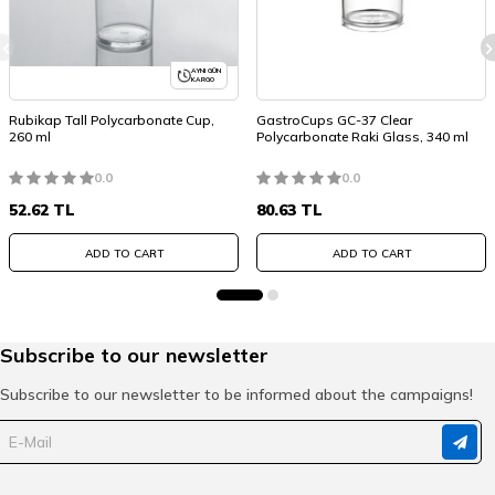
AYNI GÜN
KARGO
Rubikap Tall Polycarbonate Cup,
GastroCups GC-37 Clear
260 ml
Polycarbonate Raki Glass, 340 ml
0.0
0.0
52.62
TL
80.63
TL
ADD TO CART
ADD TO CART
Subscribe to our newsletter
Subscribe to our newsletter to be informed about the campaigns!