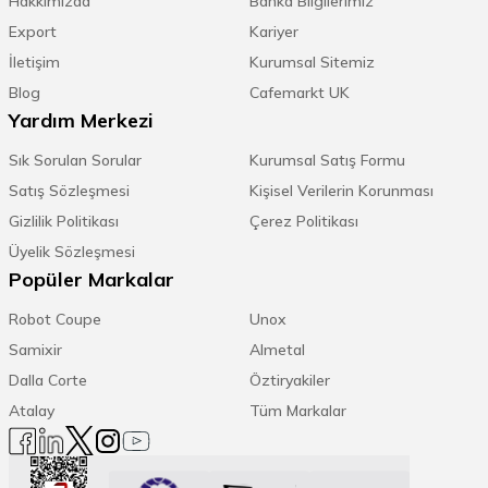
Hakkımızda
Banka Bilgilerimiz
Export
Kariyer
İletişim
Kurumsal Sitemiz
Blog
Cafemarkt UK
Yardım Merkezi
Sık Sorulan Sorular
Kurumsal Satış Formu
Satış Sözleşmesi
Kişisel Verilerin Korunması
Gizlilik Politikası
Çerez Politikası
Üyelik Sözleşmesi
Popüler Markalar
Robot Coupe
Unox
Samixir
Almetal
Dalla Corte
Öztiryakiler
Atalay
Tüm Markalar