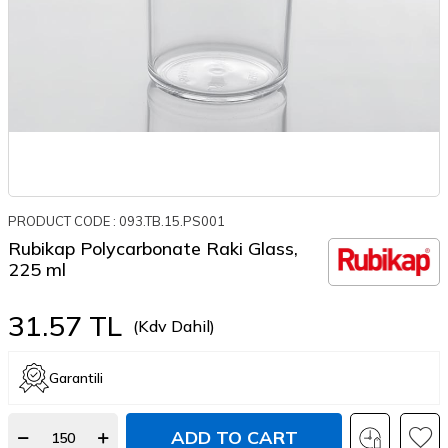
PRODUCT CODE :
093.TB.15.PS001
Rubikap Polycarbonate Raki Glass,
225 ml
31.57
TL
(Kdv Dahil)
Garantili
ADD TO CART