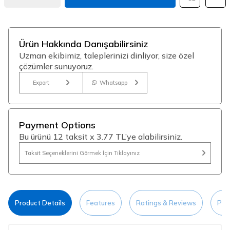
Ürün Hakkında Danışabilirsiniz
Uzman ekibimiz, taleplerinizi dinliyor, size özel
çözümler sunuyoruz.
Export
Whatsapp
Payment Options
Bu ürünü 12 taksit x 3.77 TL’ye alabilirsiniz.
Taksit Seçeneklerini Görmek İçin Tıklayınız
Product Details
Features
Ratings & Reviews
Pay