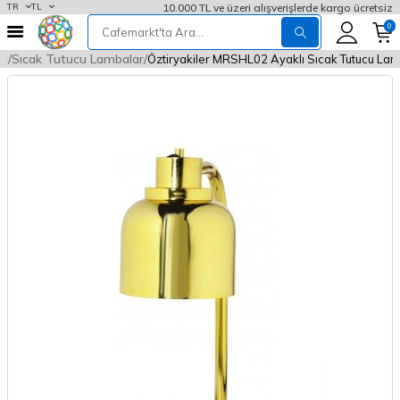
10.000 TL ve üzeri alışverişlerde kargo ücretsiz
TR
TL
0
rı
Sıcak Tutucu Lambalar
Öztiryakiler MRSHL02 Ayaklı Sıcak Tutucu Lam