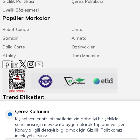
Gizlilik Politikası
Çerez Politikası
Üyelik Sözleşmesi
Popüler Markalar
Robot Coupe
Unox
Samixir
Almetal
Dalla Corte
Öztiryakiler
Atalay
Tüm Markalar
Trend Etiketler:
Espresso Makinesi
Kahve Öğütücü
Daha Fazla
Çerez Kullanımı
Kişisel verileriniz, hizmetlerimizin daha iyi bir şekilde
sunulması için mevzuata uygun olarak toplanır ve işlenir.
Konuyla ilgili detaylı bilgi almak için Gizlilik Politikamızı
inceleyebilirsiniz.