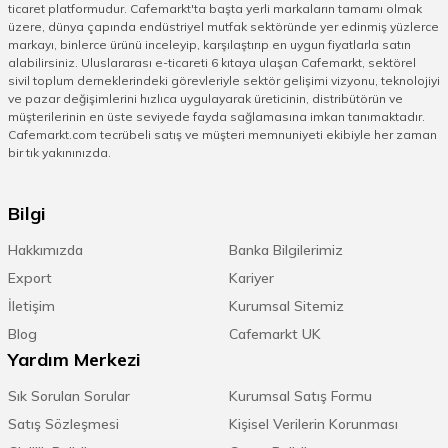
ticaret platformudur. Cafemarkt'ta başta yerli markaların tamamı olmak
üzere, dünya çapında endüstriyel mutfak sektöründe yer edinmiş yüzlerce
markayı, binlerce ürünü inceleyip, karşılaştırıp en uygun fiyatlarla satın
alabilirsiniz. Uluslararası e-ticareti 6 kıtaya ulaşan Cafemarkt, sektörel
sivil toplum derneklerindeki görevleriyle sektör gelişimi vizyonu, teknolojiyi
ve pazar değişimlerini hızlıca uygulayarak üreticinin, distribütörün ve
müşterilerinin en üste seviyede fayda sağlamasına imkan tanımaktadır.
Cafemarkt.com tecrübeli satış ve müşteri memnuniyeti ekibiyle her zaman
bir tık yakınınızda.
Bilgi
Hakkımızda
Banka Bilgilerimiz
Export
Kariyer
İletişim
Kurumsal Sitemiz
Blog
Cafemarkt UK
Yardım Merkezi
Sık Sorulan Sorular
Kurumsal Satış Formu
Satış Sözleşmesi
Kişisel Verilerin Korunması