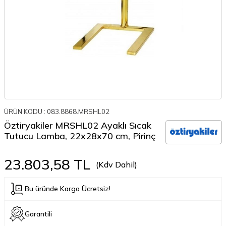
ÜRÜN KODU :
083.8868.MRSHL02
Öztiryakiler MRSHL02 Ayaklı Sıcak
Tutucu Lamba, 22x28x70 cm, Pirinç
23.803,58
TL
(Kdv Dahil)
Bu üründe Kargo Ücretsiz!
Garantili