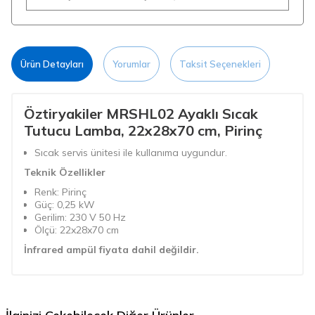
Ürün Detayları
Yorumlar
Taksit Seçenekleri
Öztiryakiler MRSHL02 Ayaklı Sıcak
Tutucu Lamba, 22x28x70 cm, Pirinç
Sıcak servis ünitesi ile kullanıma uygundur.
Teknik Özellikler
Renk: Pirinç
Güç: 0,25 kW
Gerilim: 230 V 50 Hz
Ölçü: 22x28x70 cm
İnfrared ampül fiyata dahil değildir.