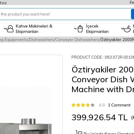
Fı
tsiz
Kahve Makineleri &
İçecek
Ekipmanları
Ekipmanları
ng Equipments
Dishwashers
Conveyor Dishwashers
Öztiryakiler 2000
PRODUCT CODE :
083.072R.0010
Öztiryakiler 20
Conveyor Dish 
Machine with D
4.0
1 Comment
399,926.54
TL
(
Bu üründe Kargo Ücretsiz