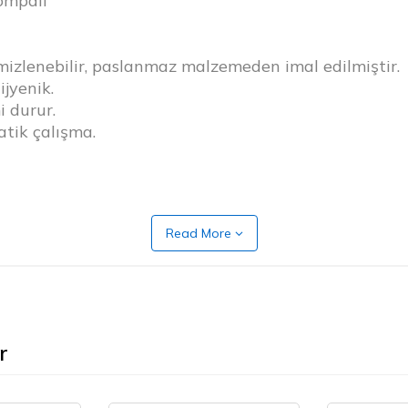
ompalı
mizlenebilir, paslanmaz malzemeden imal edilmiştir.
jyenik.
 durur.
tik çalışma.
lu.
Read More
r