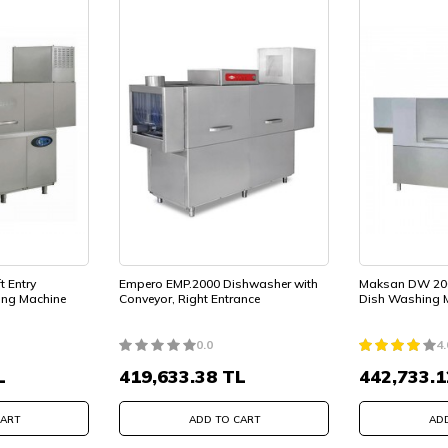
t Entry
Empero EMP.2000 Dishwasher with
Maksan DW 200
ing Machine
Conveyor, Right Entrance
Dish Washing M
0.0
4.
L
419,633.38
TL
442,733.1
CART
ADD TO CART
ADD
i