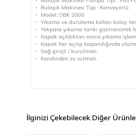
Bulaşık Makinesi Pompa Tipi : Full P
Bulaşık Makinesi Tipi : Konveyörlü
Model: OBK 2000
Yıkama ve durulama kolları kolay te
Yekpare yıkama tankı gastronomik hi
Kapak açıldıktan sonra yıkama işlemi
Kapak her açılıp kapandığında otoma
Sağ girişli / kurutmalı.
Kendinden su ısıtmalı.
Su ve neme karşı tamamen izolasyon
Ayakların yüksekliği ayarlanabilir.
Yıkama sepetleri 500 x 500 mm
Durulama pompalı
Elektrik bağlantısı (D-E):80
160 mm
Su bağlantısı (F-G): 140
İlginizi Çekebilecek Diğer Ürünle
80mm