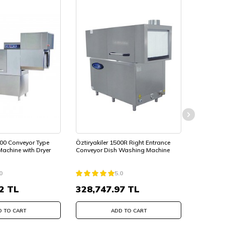
0 Conveyor Type
Öztiryakiler 1500R Right Entrance
Öztiryakil
achine with Dryer
Conveyor Dish Washing Machine
Conveyor
0
5.0
2
TL
328,747.97
TL
328,7
 TO CART
ADD TO CART