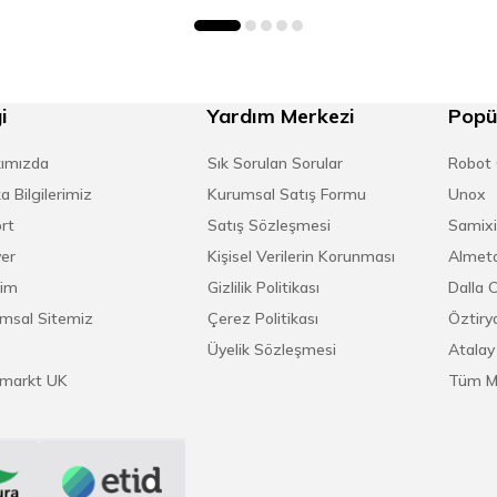
1 Düz bardak sepeti, 1 Düz çatal kaşık sepeti, 1 Su g
latıcı pom.
i
Yardım Merkezi
Popü
ımızda
Sık Sorulan Sorular
Robot
a Bilgilerimiz
Kurumsal Satış Formu
Unox
rt
Satış Sözleşmesi
Samixi
yer
Kişisel Verilerin Korunması
Almeta
ği
şim
Gizlilik Politikası
Dalla 
msal Sitemiz
Çerez Politikası
Öztirya
Üyelik Sözleşmesi
Atalay
markt UK
Tüm M
659
,47