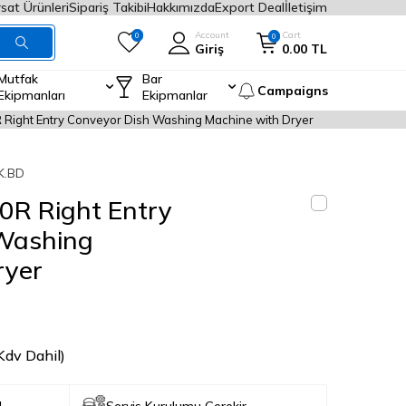
rsat Ürünleri
Sipariş Takibi
Hakkımızda
Export Deal
İletişim
Account
Cart
0
0
Giriş
0.00
TL
Mutfak
Bar
Campaigns
Ekipmanları
Ekipmanlar
R Right Entry Conveyor Dish Washing Machine with Dryer
K.BD
00R Right Entry
Washing
ryer
Kdv Dahil)
!
Servis Kurulumu Gerekir