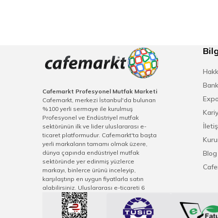
Standart Aksesuar: 3 Tabak sepeti , 
Standard Aks. Adedi: 6
Tercihli Aksesuar: Deterjan pom., par
Tercihli Aks. Adedi: 2
Bilg
Gürültü (dBA): 85
Tank Hacmi (lt.): 60 / 90
Hakk
Tank Isıtıcı Gücü (kW): 9
Bank
Soğuk Su Giriş Çapı: 3/4''
Cafemarkt Profesyonel Mutfak Marketi
Expo
Cafemarkt, merkezi İstanbul'da bulunan
Soğuk Su Basıncı: 2 - 4
%100 yerli sermaye ile kurulmuş
Kari
Soğuk Su Sertliği: 0-10 Fransız Sertli
Profesyonel ve Endüstriyel mutfak
İleti
Dranaj Giriş Çapı: Ø 50
sektörünün ilk ve lider uluslararası e-
ticaret platformudur. Cafemarkt'ta başta
Sıcak Su Giriş Çapı: 3/4' ( 50º)
Kuru
yerli markaların tamamı olmak üzere,
Boiler Hacmi (lt.): 18
dünya çapında endüstriyel mutfak
Blog
Boiler Isıtıcı Gücü (kW): 27
sektöründe yer edinmiş yüzlerce
Cafe
markayı, binlerce ürünü inceleyip,
Durulama Suyu Sıcaklığı (ºC): 80 - 85
karşılaştırıp en uygun fiyatlarla satın
Yıkama Pompa Debisi (lt/dk.): 440 / 
alabilirsiniz. Uluslararası e-ticareti 6
Yıkama Pompası Gücü (kW): 0,72 / 1
kıtaya ulaşan Cafemarkt, sektörel sivil
toplum derneklerindeki görevleriyle
Yıkama Suyu Sıcaklığı (ºC): 55 - 60
sektör gelişimi vizyonu, teknolojiyi ve